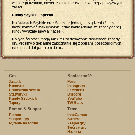
własnego uznania, nawet jeśli nie narusza on żadnej z powyższych
zasad.
Rundy Szybkie i Special
Na światach Szybkie oraz Special z jednego urządzenia / łącza
może korzystać maksymalnie jedno konto (chyba, że zasady danej
rundy wyraźnie mówią inaczej).
Na tych światach mogą mieć też zastosowanie dodatkowe zasady
gry. Prosimy o dokładne zapoznanie się z opisami poszczególnych
rund przed dołączeniem do nich.
Gra
Społeczność
Zasady
Forum
Komnata
Instagram
Ustawienia świata
Facebook
Statystyki
Discord
Rundy Szybkich
YouTube
Tapety
TW Stats
Pomoc & Support
Team
Pomoc
InnoGames
Support gry
Kariera
Pytania na forum
Zespół gry
Twórcy gry
Historia