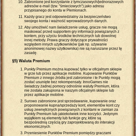
Zabronione jest korzystanie z tymczasowych/jednorazowych
adresów e-mail (tzw. "śmieciowych") jako adresu
przypisanego do konta w Plemionach.
Każdy gracz jest odpowiedzialny za bezpieczeństwo
swojego konta i ważność wprowadzonych danych.
Aby umożliwić nam świadczenie usług, gracze nie mogą
maskować przed supportem gry informacji powiązanych z
kontem, przy użyciu środków technicznych lub dowolnej
innej metody. Prawa graczy dotyczące prywatności
względem innych użytkowników (jak np. używanie
anonimowej nazwy użytkownika) nie są naruszane przez tę
zasadę.
§5) Waluta Premium
Punkty Premium można kupować tylko w oficjalnym sklepie
w grze lub przez aplikacje mobilne. Kupowanie Punktów
Premium z innego źródła jest zabronione i te Punkty mogą
zostać usunięte bez rekompensaty. InnoGames nie
świadczy żadnej pomocy odnośnie waluty Premium, która
nie została zakupiona w naszym oficjalnym sklepie lub
przez aplikacje mobilne.
Surowo zabronione jest sprzedawanie, kupowanie oraz
proponowanie kupna/sprzedaży kont, elementów kont czy
usług zewnętrznych powiązanych z kontami w zamian za
Punkty Premium lub jakiekolwiek inne korzyści. Jedynym
wyjątkiem są elementy lub funkcje gry, które są
bezpośrednią częścią gry zaprojektowaną do interakcji
ekonomicznych.
Przeniesienie Punktów Premium pomiędzy graczami