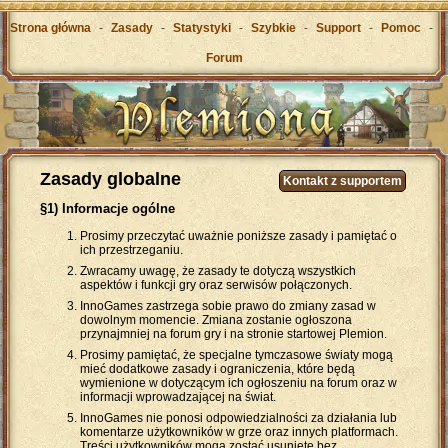
Strona główna
-
Zasady
-
Statystyki
-
Szybkie
-
Support
-
Pomoc
-
Forum
Zasady globalne
Kontakt z supportem
§1) Informacje ogólne
Prosimy przeczytać uważnie poniższe zasady i pamiętać o
ich przestrzeganiu.
Zwracamy uwagę, że zasady te dotyczą wszystkich
aspektów i funkcji gry oraz serwisów połączonych.
InnoGames zastrzega sobie prawo do zmiany zasad w
dowolnym momencie. Zmiana zostanie ogłoszona
przynajmniej na forum gry i na stronie startowej Plemion.
Prosimy pamiętać, że specjalne tymczasowe światy mogą
mieć dodatkowe zasady i ograniczenia, które będą
wymienione w dotyczącym ich ogłoszeniu na forum oraz w
informacji wprowadzającej na świat.
InnoGames nie ponosi odpowiedzialności za działania lub
komentarze użytkowników w grze oraz innych platformach.
Treści użytkowników mogą zostać usunięte bez