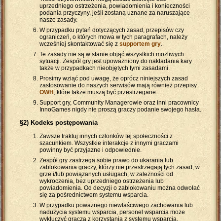
uprzedniego ostrzeżenia, powiadomienia i konieczności
podania przyczyny, jeśli zostaną uznane za naruszające
nasze zasady.
W przypadku pytań dotyczących zasad, przepisów czy
ograniczeń, o których mowa w tych paragrafach, należy
wcześniej skontaktować się z
supportem gry
.
Te zasady nie są w stanie objąć wszystkich możliwych
sytuacji. Zespół gry jest upoważniony do nakładania kary
także w przypadkach nieobjętych tymi zasadami.
Prosimy wziąć pod uwagę, że oprócz niniejszych zasad
zastosowanie do naszych serwisów mają również przepisy
OWH
, które także muszą być przestrzegane.
Support gry, Community Managerowie oraz inni pracownicy
InnoGames nigdy nie proszą graczy podanie swojego hasła.
§2) Kodeks postępowania
Zawsze traktuj innych członków tej społeczności z
szacunkiem. Wszystkie interakcje z innymi graczami
powinny być przyjazne i odpowiednie.
Zespół gry zastrzega sobie prawo do ukarania lub
zablokowania graczy, którzy nie przestrzegają tych zasad, w
grze i/lub powiązanych usługach, w zależności od
wykroczenia, bez uprzedniego ostrzeżenia lub
powiadomienia. Od decyzji o zablokowaniu można odwołać
się za pośrednictwem systemu wsparcia.
W przypadku poważnego niewłaściwego zachowania lub
nadużycia systemu wsparcia, personel wsparcia może
wykluczyć gracza z korzystania z systemu wsparcia.