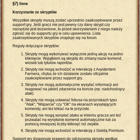
§7) Inne
Korzystanie ze skryptów
Wszystkie skrypty muszą zostać uprzednio zaakceptowane przez
support gry. Jeśli gracz nie jest pewny czy dany skrypt czy
narzędzie jest dozwolone, to przed skorzystaniem z niego należy
zgłosić się do supportu gry w celu upewnienia. Lista
zaakceptowanych skryptów znajduje się na forum.
Reguły dotyczące skryptów:
Skrypty mogą wykonywać wyłącznie jedną akcję na jedno
kliknięcie. Wyjątkiem są skrypty do zmiany nazw komend,
wiosek lub tytułów raportów.
Skrypty nie mogą wchodzić w interakcję z Asystentem
Farmera, chyba że ich działanie zostało oficjalnie
zaakceptowane przez support gry.
Skrypty nie mogą automatycznie wysyłać informacji ani
reagować na jakieś zdarzenia na koncie (np. nadchodzący
atak).
Skrypty nie mogą ustawiać fokusa na przyciskach typu
"Atak", "Wsparcie" czy "OK" na ekranach wysyłających
komendy, ani też klikać na te przyciski.
Skrypty nie mogą wysyłać ataku w imieniu gracza ani też
pozwalać na wysyłanie komend automatycznie lub za
pomocą mniejszej liczby kliknięć niż zwykle.
Skrypty nie mogą wchodzić w interakcję z Giełdą Premium.
Support gry dysponuje prawem do odrzucenia skryptu według