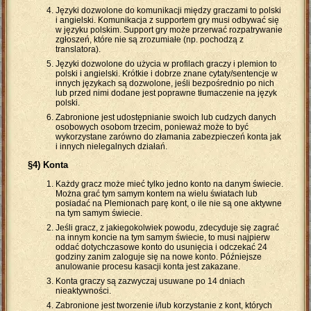
Języki dozwolone do komunikacji między graczami to polski
i angielski. Komunikacja z supportem gry musi odbywać się
w języku polskim. Support gry może przerwać rozpatrywanie
zgłoszeń, które nie są zrozumiałe (np. pochodzą z
translatora).
Języki dozwolone do użycia w profilach graczy i plemion to
polski i angielski. Krótkie i dobrze znane cytaty/sentencje w
innych językach są dozwolone, jeśli bezpośrednio po nich
lub przed nimi dodane jest poprawne tłumaczenie na język
polski.
Zabronione jest udostępnianie swoich lub cudzych danych
osobowych osobom trzecim, ponieważ może to być
wykorzystane zarówno do złamania zabezpieczeń konta jak
i innych nielegalnych działań.
§4) Konta
Każdy gracz może mieć tylko jedno konto na danym świecie.
Można grać tym samym kontem na wielu światach lub
posiadać na Plemionach parę kont, o ile nie są one aktywne
na tym samym świecie.
Jeśli gracz, z jakiegokolwiek powodu, zdecyduje się zagrać
na innym koncie na tym samym świecie, to musi najpierw
oddać dotychczasowe konto do usunięcia i odczekać 24
godziny zanim zaloguje się na nowe konto. Późniejsze
anulowanie procesu kasacji konta jest zakazane.
Konta graczy są zazwyczaj usuwane po 14 dniach
nieaktywności.
Zabronione jest tworzenie i/lub korzystanie z kont, których