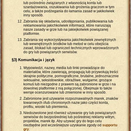
lub pośrednio związanych z własnością konta lub
szantażowania, oszukiwania lub grożenia graczom w tym
celu, a także podżegania do łamania zasad w jakikolwiek
inny sposób.
Zabrania się składania, udostępniania, publikowania lub
reklamowania jakichkolwiek informacji, które naruszają
nasze zasady w grze lub na jakiejkolwiek powiązanej
platformie.
Zabrania się wykorzystywania jakichkolwiek zewnętrznych
lub wewnętrznych środków lub metod w celu obejścia
zasad, blokad lub ograniczeń technicznych wprowadzonych
do gry lub powiązanych serwisów.
§3) Komunikacja i język
Wypowiedzi, nazwy, media lub linki prowadzące do
materiałów, które zawierają, propagują lub przywołują treści
skrajnie polityczne, pornograficzne, brutalne, jednoznacznie
seksualne, seksistowskie, obraźliwe, wulgarne, grożące
komuś lub niezgodne z prawem są zabronione w grze i na
dowolnej platformie z nią połączonej. Obejmuje to także
wersje ocenzurowane lub zmienione w inny sposób.
Zabronione jest używanie rozpoznawalnych marek, znaków
towarowych i/lub chronionych nazw jako części konta,
profilu, wioski lub plemienia.
Niedozwolone jest również używanie gry lub powiązanych
serwisów do bezpośredniej lub pośredniej reklamy witryn,
projektów, marek itp. Aby używać gry do tego celu
niezbędne jest wcześniejsze uzyskanie zgody od
supportu
gry
.