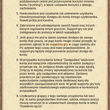
podstawowym celem jest przynoszenie korzyści innemu
kontu ("pushing"), a także czerpanie korzyści z takiego
zachowania.
Niedozwolone jest uzyskanie lub usiłowanie uzyskania
nieautoryzowanego dostępu do konta innego użytkownika.
Nawet próba jest karalna.
Zabronione jest udostępnianie swoich haseł oraz innych
danych logowania innym graczom. Support gry nie jest
zobligowany do pomocy w takich wypadkach.
Jeśli gracz nie jest w stanie uzyskać dostępu do swego
konta i/lub uważa, że jego konto mogło zostać przejęte, to
powinien zgłosić to do
supportu gry
w ciągu siedmiu dni.
Po upływie tego czasu jest mało prawdopodobne, że
support gry będzie mógł ponownie przyznać dostęp do
konta.
W przypadku korzystania funkcji "Zastępstwa" właściciel
konta jest wyłącznie odpowiedzialny za wybór zastępcy i
przyjmuje się, że zastępca działa ogólnie za jego zgodą.
Dotyczy to każdej zmiany wprowadzonej na koncie lub
przez konto, gdy zastępstwo jest aktywne. Zarówno
pojedyncze jak i powtarzające się niewłaściwe
wykorzystanie zastępstwa może skutkować karą dla
wszystkich zaangażowanych kont. W gestii supportu gry leży
zdefiniowanie niewłaściwego wykorzystania w konkretnych
przypadkach.
Użytkownicy grający z tego samego urządzenia lub sieci
(np. to samo gospodarstwo domowe, szkoła, miejsce pracy)
muszą oznaczyć to w ustawieniach swojego konta w sekcji
"Dzielenie łącza".