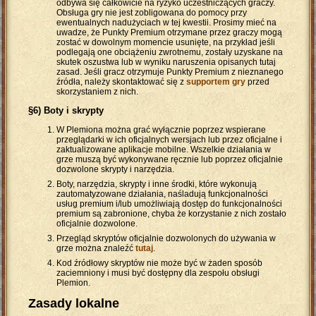
odbywa się całkowicie na ryzyko uczestniczących graczy.
Obsługa gry nie jest zobligowana do pomocy przy
ewentualnych nadużyciach w tej kwestii. Prosimy mieć na
uwadze, że Punkty Premium otrzymane przez graczy mogą
zostać w dowolnym momencie usunięte, na przykład jeśli
podlegają one obciążeniu zwrotnemu, zostały uzyskane na
skutek oszustwa lub w wyniku naruszenia opisanych tutaj
zasad. Jeśli gracz otrzymuje Punkty Premium z nieznanego
źródła, należy skontaktować się z
supportem gry
przed
skorzystaniem z nich.
§6) Boty i skrypty
W Plemiona można grać wyłącznie poprzez wspierane
przeglądarki w ich oficjalnych wersjach lub przez oficjalne i
zaktualizowane aplikacje mobilne. Wszelkie działania w
grze muszą być wykonywane ręcznie lub poprzez oficjalnie
dozwolone skrypty i narzędzia.
Boty, narzędzia, skrypty i inne środki, które wykonują
zautomatyzowane działania, naśladują funkcjonalności
usług premium i/lub umożliwiają dostęp do funkcjonalności
premium są zabronione, chyba że korzystanie z nich zostało
oficjalnie dozwolone.
Przegląd skryptów oficjalnie dozwolonych do używania w
grze można znaleźć
tutaj
.
Kod źródłowy skryptów nie może być w żaden sposób
zaciemniony i musi być dostępny dla zespołu obsługi
Plemion.
Zasady lokalne