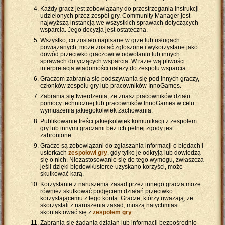
Każdy gracz jest zobowiązany do przestrzegania instrukcji
udzielonych przez zespół gry. Community Manager jest
najwyższą instancją we wszystkich sprawach dotyczących
wsparcia. Jego decyzja jest ostateczna.
Wszystko, co zostało napisane w grze lub usługach
powiązanych, może zostać zgłoszone i wykorzystane jako
dowód przeciwko graczowi w odwołaniu lub innych
sprawach dotyczących wsparcia. W razie wątpliwości
interpretacja wiadomości należy do zespołu wsparcia.
Graczom zabrania się podszywania się pod innych graczy,
członków zespołu gry lub pracowników InnoGames.
Zabrania się twierdzenia, że znasz pracowników działu
pomocy technicznej lub pracowników InnoGames w celu
wymuszenia jakiegokolwiek zachowania.
Publikowanie treści jakiejkolwiek komunikacji z zespołem
gry lub innymi graczami bez ich pełnej zgody jest
zabronione.
Gracze są zobowiązani do zgłaszania informacji o błędach i
usterkach
zespołowi gry
, gdy tylko je odkryją lub dowiedzą
się o nich. Niezastosowanie się do tego wymogu, zwłaszcza
jeśli dzięki błędowi/usterce uzyskano korzyści, może
skutkować karą.
Korzystanie z naruszenia zasad przez innego gracza może
również skutkować podjęciem działań przeciwko
korzystającemu z tego konta. Gracze, którzy uważają, że
skorzystali z naruszenia zasad, muszą natychmiast
skontaktować się z
zespołem gry
.
Zabrania się żądania działań lub informacji bezpośrednio