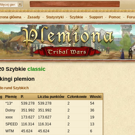
Tribal Wars 2 – następca kultowej gry
Więcej gier:
Forge of Empires – Strategia o epokach cywilizacji
trona główna
-
Zasady
-
Statystyki
-
Szybkie
-
Support
-
Pomoc
-
For
Grepolis – Wznieś imperium w antycznej Grecji
20 Szybkie
classic
kingi plemion
do rund Szybkich
ng
Plemię
P.
Liczba punktów
Członkowie
Wioski
*13*
539
.
278
539
.
278
2
54
Dolny
351
.
992
351
.
992
2
36
xxxx
173
.
627
173
.
627
2
19
SPEED
116
.
314
116
.
314
2
13
WTM
45
.
624
45
.
624
2
6