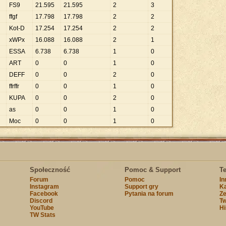
FS9
21
.
595
21
.
595
2
3
ffgf
17
.
798
17
.
798
2
2
Kot-D
17
.
254
17
.
254
2
2
xWPx
16
.
088
16
.
088
2
1
ESSA
6
.
738
6
.
738
1
0
ART
0
0
1
0
DEFF
0
0
2
0
ffrffr
0
0
1
0
KUPA
0
0
2
0
as
0
0
1
0
Moc
0
0
1
0
Społeczność
Pomoc & Support
T
Forum
Pomoc
I
Instagram
Support gry
Ka
Facebook
Pytania na forum
Ze
Discord
Tw
YouTube
Hi
TW Stats