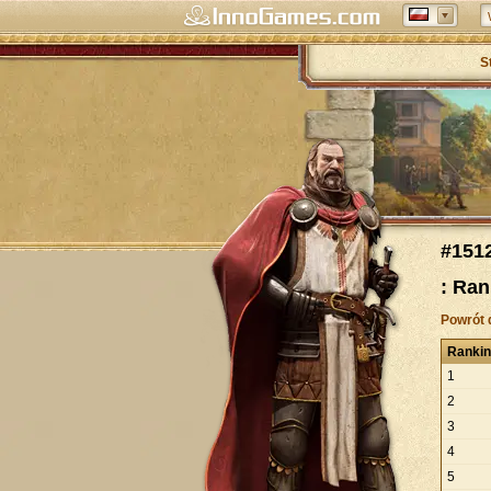
S
#151
: Ran
Powrót 
Ranki
1
2
3
4
5