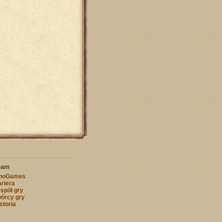
eam
nnoGames
riera
spół gry
órcy gry
storia