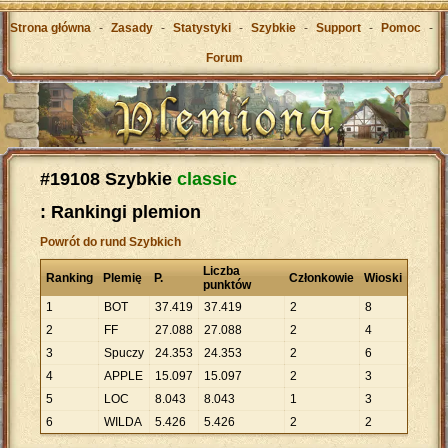
Strona główna
-
Zasady
-
Statystyki
-
Szybkie
-
Support
-
Pomoc
-
Forum
#19108 Szybkie
classic
: Rankingi plemion
Powrót do rund Szybkich
Liczba
Ranking
Plemię
P.
Członkowie
Wioski
punktów
1
BOT
37
.
419
37
.
419
2
8
2
FF
27
.
088
27
.
088
2
4
3
Spuczy
24
.
353
24
.
353
2
6
4
APPLE
15
.
097
15
.
097
2
3
5
LOC
8
.
043
8
.
043
1
3
6
WILDA
5
.
426
5
.
426
2
2