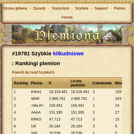
Strona główna
-
Zasady
-
Statystyki
-
Szybkie
-
Support
-
Pomoc
-
Forum
#19781 Szybkie
kilkudniowe
: Rankingi plemion
Powrót do rund Szybkich
Liczba
Ranking
Plemię
P.
Członkowie
Wioski
punktów
1
K4mi1
18
.
318
.
481
18
.
318
.
481
3
1597
2
WAR
2
.
866
.
781
2
.
866
.
781
1
343
3
=Ma.R=
156
.
491
156
.
491
1
24
4
AAAA
151
.
395
151
.
395
3
27
5
KRKO
47
.
713
47
.
713
3
15
6
UK
26
.
184
26
.
184
3
6
7
VHL
20
.
538
20
.
538
1
5