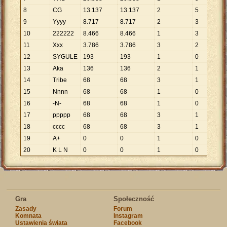
8
CG
13
.
137
13
.
137
2
5
9
Yyyy
8
.
717
8
.
717
2
3
10
222222
8
.
466
8
.
466
1
3
11
Xxx
3
.
786
3
.
786
3
2
12
SYGULE
193
193
1
0
13
Aka
136
136
2
1
14
Tribe
68
68
3
1
15
Nnnn
68
68
1
0
16
-N-
68
68
1
0
17
ppppp
68
68
3
1
18
cccc
68
68
3
1
19
A+
0
0
1
0
20
K L N
0
0
1
0
Gra
Społeczność
Zasady
Forum
Komnata
Instagram
Ustawienia świata
Facebook