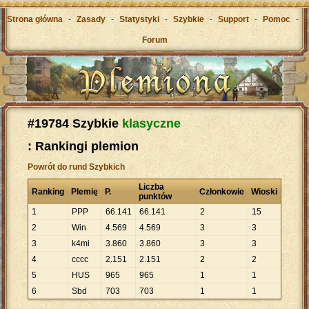
Strona główna
-
Zasady
-
Statystyki
-
Szybkie
-
Support
-
Pomoc
-
Forum
#19784 Szybkie
klasyczne
: Rankingi plemion
Powrót do rund Szybkich
Liczba
Ranking
Plemię
P.
Członkowie
Wioski
punktów
1
PPP
66
.
141
66
.
141
2
15
2
Win
4
.
569
4
.
569
3
3
3
k4mi
3
.
860
3
.
860
3
3
4
cccc
2
.
151
2
.
151
2
2
5
HUS
965
965
1
1
6
Sbd
703
703
1
1