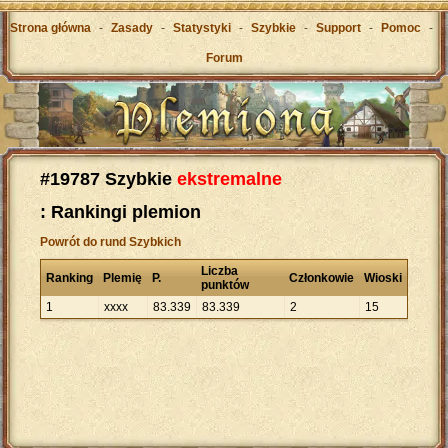
Strona główna
-
Zasady
-
Statystyki
-
Szybkie
-
Support
-
Pomoc
-
Forum
#19787 Szybkie
ekstremalne
: Rankingi plemion
Powrót do rund Szybkich
Liczba
Ranking
Plemię
P.
Członkowie
Wioski
punktów
1
xxxx
83
.
339
83
.
339
2
15