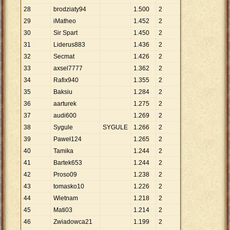
28
brodziaty94
1
.
500
2
29
iMatheo
1
.
452
2
30
Sir Spart
1
.
450
2
31
Liderus883
1
.
436
2
32
Secmat
1
.
426
2
33
axsel7777
1
.
362
2
34
Rafix940
1
.
355
2
35
Baksiu
1
.
284
2
36
aarturek
1
.
275
2
37
audi600
1
.
269
2
38
Sygule
SYGULE
1
.
266
2
39
Paweł124
1
.
265
2
40
Tamika
1
.
244
2
41
Bartek653
1
.
244
2
42
Proso09
1
.
238
2
43
tomasko10
1
.
226
2
44
Wietnam
1
.
218
2
45
Mati03
1
.
214
2
46
Zwiadowca21
1
.
199
2