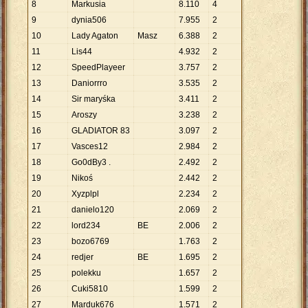
8
Markusia
8
.
110
4
9
dynia506
7
.
955
2
10
Lady Agaton
Masz
6
.
388
2
11
Lis44
4
.
932
2
12
SpeedPlayeer
3
.
757
2
13
Daniorrro
3
.
535
2
14
Sir maryśka
3
.
411
2
15
Aroszy
3
.
238
2
16
GLADIATOR 83
3
.
097
2
17
Vasces12
2
.
984
2
18
Go0dBy3 .
2
.
492
2
19
Nikoś
2
.
442
2
20
Xyzplpl
2
.
234
2
21
danielo120
2
.
069
2
22
lord234
BE
2
.
006
2
23
bozo6769
1
.
763
2
24
redjer
BE
1
.
695
2
25
polekku
1
.
657
2
26
Cuki5810
1
.
599
2
27
Marduk676
1
.
571
2