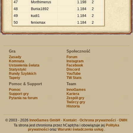
47
Morthimerus
1
.
198
2
48
Bunia1892
1
.
184
2
49
kudi1
1
.
184
2
50
fenixmax
1
.
184
2
Gra
Społeczność
Zasady
Forum
Komnata
Instagram
Ustawienia świata
Facebook
Statystyki
Discord
Rundy Szybkich
YouTube
Tapety
TW Stats
Pomoc & Support
Team
Pomoc
InnoGames
Support gry
Kariera
Pytania na forum
Zespół gry
Twórcy gry
Historia
© 2003 - 2026
InnoGames GmbH
·
Kontakt
·
Ochrona prywatności
·
OWH
Ta strona jest chroniona przez hCaptcha i obowiązuje jej
Polityka
prywatności
oraz
Warunki świadczenia usług
.