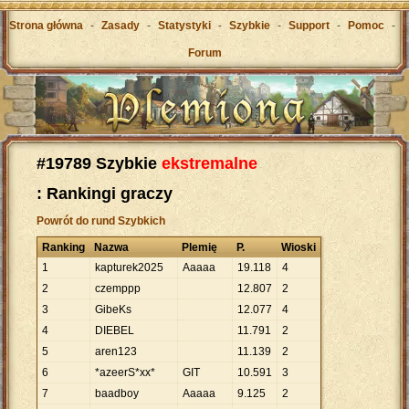
Strona główna
-
Zasady
-
Statystyki
-
Szybkie
-
Support
-
Pomoc
-
Forum
#19789 Szybkie
ekstremalne
: Rankingi graczy
Powrót do rund Szybkich
Ranking
Nazwa
Plemię
P.
Wioski
1
kapturek2025
Aaaaa
19
.
118
4
2
czemppp
12
.
807
2
3
GibeKs
12
.
077
4
4
DIEBEL
11
.
791
2
5
aren123
11
.
139
2
6
*azeerS*xx*
GIT
10
.
591
3
7
baadboy
Aaaaa
9
.
125
2