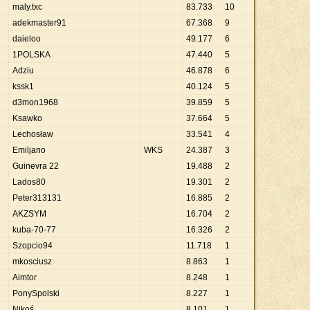
maly.txc
83
.
733
10
adekmaster91
67
.
368
9
daieloo
49
.
177
6
1POLSKA
47
.
440
5
Adziu
46
.
878
6
kssk1
40
.
124
5
d3mon1968
39
.
859
5
Ksawko
37
.
664
5
Lechosław
33
.
541
4
Emiljano
WKS
24
.
387
3
Guinevra 22
19
.
488
2
Lados80
19
.
301
2
Peter313131
16
.
885
2
AKZSYM
16
.
704
2
kuba-70-77
16
.
326
2
Szopcio94
11
.
718
1
mkosciusz
8
.
863
1
Aimtor
8
.
248
1
PonySpolski
8
.
227
1
Nikoś
8
.
101
1