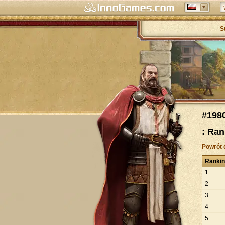
S
#198
: Ran
Powrót 
Ranki
1
2
3
4
5