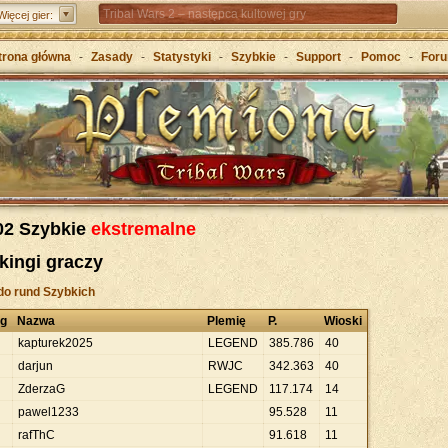
Tribal Wars 2 – następca kultowej gry
Więcej gier:
Forge of Empires – Strategia o epokach cywilizacji
trona główna
-
Zasady
-
Statystyki
-
Szybkie
-
Support
-
Pomoc
-
For
Grepolis – Wznieś imperium w antycznej Grecji
02 Szybkie
ekstremalne
kingi graczy
do rund Szybkich
ng
Nazwa
Plemię
P.
Wioski
kapturek2025
LEGEND
385
.
786
40
darjun
RWJC
342
.
363
40
ZderzaG
LEGEND
117
.
174
14
pawel1233
95
.
528
11
rafThC
91
.
618
11