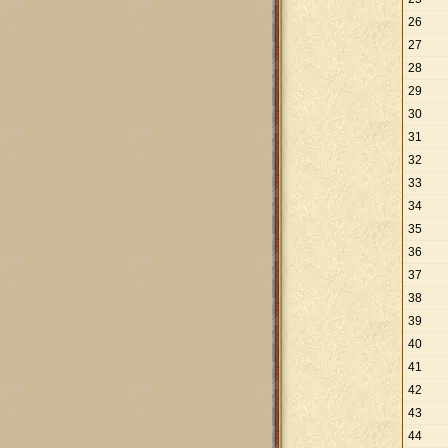
26
27
28
29
30
31
32
33
34
35
36
37
38
39
40
41
42
43
44