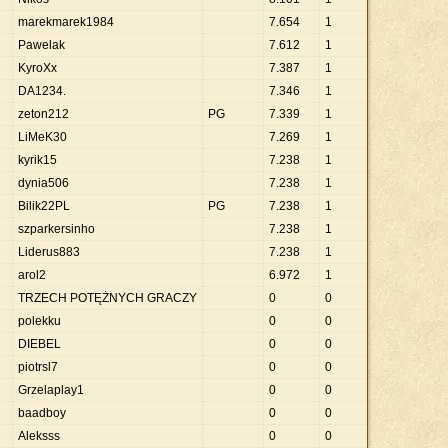
marekmarek1984
7
.
654
1
Pawelak
7
.
612
1
KyroXx
7
.
387
1
DA1234.
7
.
346
1
zeton212
PG
7
.
339
1
LiMeK30
7
.
269
1
kyrik15
7
.
238
1
dynia506
7
.
238
1
Bilik22PL
PG
7
.
238
1
szparkersinho
7
.
238
1
Liderus883
7
.
238
1
arol2
6
.
972
1
TRZECH POTĘŻNYCH GRACZY
0
0
polekku
0
0
DIEBEL
0
0
piotrsl7
0
0
Grzelaplay1
0
0
baadboy
0
0
Aleksss
0
0