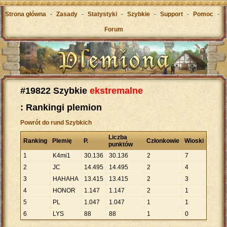
Strona główna
-
Zasady
-
Statystyki
-
Szybkie
-
Support
-
Pomoc
-
Forum
#19822 Szybkie
ekstremalne
: Rankingi plemion
Powrót do rund Szybkich
Liczba
Ranking
Plemię
P.
Członkowie
Wioski
punktów
1
K4mi1
30
.
136
30
.
136
2
7
2
JC
14
.
495
14
.
495
2
4
3
HAHAHA
13
.
415
13
.
415
2
3
4
HONOR
1
.
147
1
.
147
2
1
5
PL
1
.
047
1
.
047
1
1
6
LYS
88
88
1
0