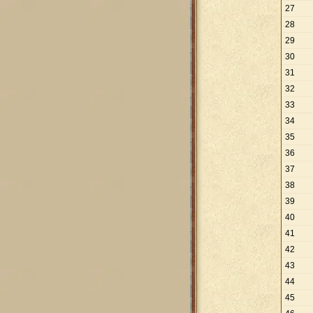
27
28
29
30
31
32
33
34
35
36
37
38
39
40
41
42
43
44
45