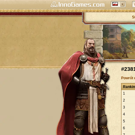
S
#2381
Powrót 
Ranki
1
2
3
4
5
6