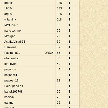
dredlik
135
1
19024
133
1
arg00
126
1
witaminy
118
1
Matik2322
98
1
nano techno
75
1
MrAfgan
72
1
AstaLaVista854
59
1
Darekmz
57
1
Pastrama11
ORDA
55
1
obszanska
53
1
lord even
49
1
patjabco
44
1
patjabco1
38
1
praveen13
33
1
SoloSpeed.es
30
1
bartek199708
26
1
keevyn
26
1
galang
26
1