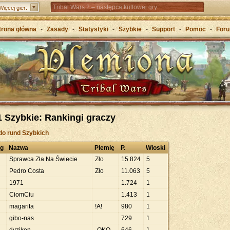
Tribal Wars 2 – następca kultowej gry
Więcej gier:
Forge of Empires – Strategia o epokach cywilizacji
trona główna
-
Zasady
-
Statystyki
-
Szybkie
-
Support
-
Pomoc
-
For
Grepolis – Wznieś imperium w antycznej Grecji
 Szybkie: Rankingi graczy
do rund Szybkich
ng
Nazwa
Plemię
P.
Wioski
Sprawca Zła Na Świecie
Zło
15
.
824
5
Pedro Costa
Zło
11
.
063
5
1971
1
.
724
1
CiomCiu
1
.
413
1
magarita
!A!
980
1
gibo-nas
729
1