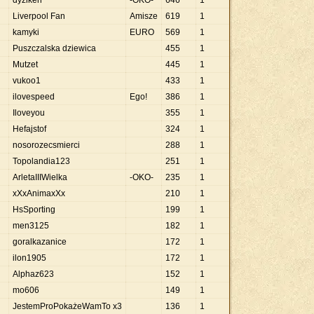
dyziken
-OKO-
646
1
Liverpool Fan
Amisze
619
1
kamyki
EURO
569
1
Puszczalska dziewica
455
1
Mutzet
445
1
vukoo1
433
1
ilovespeed
Ego!
386
1
Iloveyou
355
1
Hefajstof
324
1
nosorozecsmierci
288
1
Topolandia123
251
1
ArletaIIIWielka
-OKO-
235
1
xXxAnimaxXx
210
1
HsSporting
199
1
men3125
182
1
goralkazanice
172
1
ilon1905
172
1
Alphaz623
152
1
mo606
149
1
JestemProPokażeWamTo x3
136
1