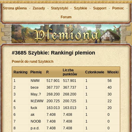
Strona główna
-
Zasady
-
Statystyki
-
Szybkie
-
Support
-
Pomoc
-
Forum
#3685 Szybkie: Rankingi plemion
Powrót do rund Szybkich
Liczba
Ranking
Plemię
P.
Członkowie
Wioski
punktów
1
NWM
517
.
901
517
.
901
1
56
2
bece
367
.
737
367
.
737
1
40
3
May..?
268
.
200
268
.
200
1
30
4
M,EWW
200
.
725
200
.
725
1
22
5
fuck
163
.
013
163
.
013
1
20
6
ak
7
.
408
7
.
408
1
0
7
NOOB
7
.
408
7
.
408
1
0
8
p.e.d.
7
.
408
7
.
408
1
0