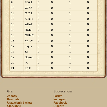
9
TOP1
0
0
1
0
10
CZSZ
0
0
1
0
11
O.C.T.
0
0
1
0
12
Kakao
0
0
1
0
13
sdfsdf
0
0
1
0
14
ROM
0
0
1
0
15
GUMIS
0
0
1
0
16
~K-L~
0
0
1
0
17
Fajna
0
0
1
0
18
Sz
0
0
1
0
19
Speed
0
0
1
0
20
PL
0
0
1
0
21
!CH!
0
0
1
0
Gra
Społeczność
Zasady
Forum
Komnata
Instagram
Ustawienia świata
Facebook
Statystyki
Discord