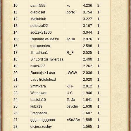
10
paint 555
kc
4
.
236
2
11
diabloset
portki
3
.
754
1
12
Matlublub
3
.
227
1
13
poloczat22
3
.
167
1
14
soczek31306
3
.
044
1
15
Ronaldo vs Messi
To Ja
2
.
976
1
16
mrs.america
2
.
598
1
17
Sir adrian1
R_F
2
.
525
1
18
Sir Lord Sir Twierdza
2
.
400
1
19
nikos777
2
.
262
1
20
Runcajs z Lasu
-WGW-
2
.
036
1
21
Lady trolololoxd
2
.
020
1
22
9mmPara
-JH-
2
.
012
1
23
Welnowor
U C
1
.
946
1
24
basista10
To Ja
1
.
641
1
25
kuba19
psycho
1
.
638
1
26
Fragnatick
1
.
607
1
27
gggooogggooo
=SoAB=
1
.
595
1
28
ojciecszestny
1
.
565
1