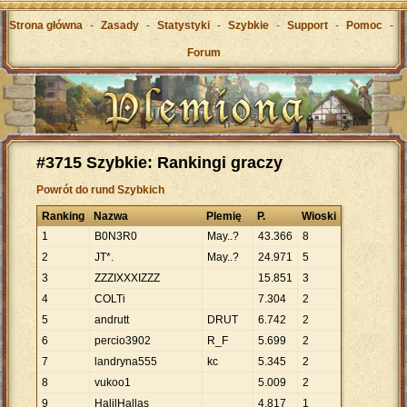
Strona główna
-
Zasady
-
Statystyki
-
Szybkie
-
Support
-
Pomoc
-
Forum
#3715 Szybkie: Rankingi graczy
Powrót do rund Szybkich
Ranking
Nazwa
Plemię
P.
Wioski
1
B0N3R0
May..?
43
.
366
8
2
JT*.
May..?
24
.
971
5
3
ZZZIXXXIZZZ
15
.
851
3
4
COLTi
7
.
304
2
5
andrutt
DRUT
6
.
742
2
6
percio3902
R_F
5
.
699
2
7
landryna555
kc
5
.
345
2
8
vukoo1
5
.
009
2
9
HalilHallas
4
.
817
1