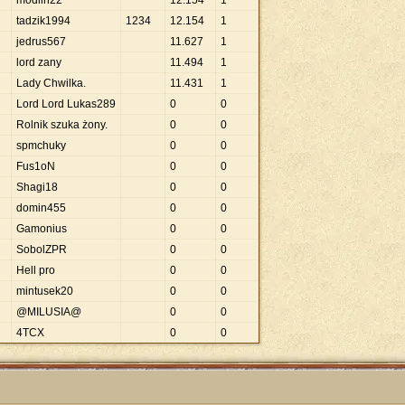
modlin22
12
.
154
1
tadzik1994
1234
12
.
154
1
jedrus567
11
.
627
1
lord zany
11
.
494
1
Lady Chwilka.
11
.
431
1
Lord Lord Lukas289
0
0
Rolnik szuka żony.
0
0
spmchuky
0
0
Fus1oN
0
0
Shagi18
0
0
domin455
0
0
Gamonius
0
0
SobolZPR
0
0
Hell pro
0
0
mintusek20
0
0
@MILUSIA@
0
0
4TCX
0
0