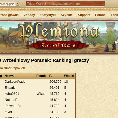
Tribal Wars 2 – następca kultowej gry
Więcej gier:
Forge of Empires – Strategia o epokach cywilizacji
trona główna
-
Zasady
-
Statystyki
-
Szybkie
-
Support
-
Pomoc
-
For
Grepolis – Wznieś imperium w antycznej Grecji
9 Wrześniowy Poranek: Rankingi graczy
do rund Szybkich
ng
Nazwa
Plemię
P.
Wioski
DarkLordVader
204
.
596
18
Ehsarki
56
.
491
5
kuba9801
Wikuu
45
.
760
4
NathanPL
45
.
614
4
iPawnooBs
44
.
719
4
rever
34
.
139
3