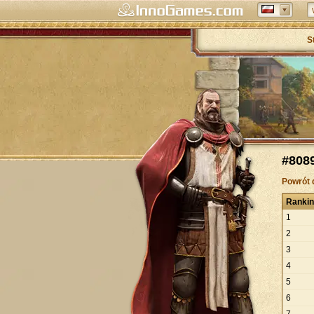
S
#808
Powrót 
Ranki
1
2
3
4
5
6