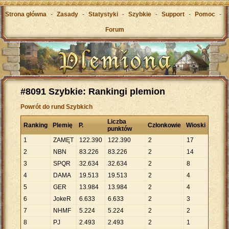
Strona główna
-
Zasady
-
Statystyki
-
Szybkie
-
Support
-
Pomoc
-
Forum
#8091 Szybkie: Rankingi plemion
Powrót do rund Szybkich
Liczba
Ranking
Plemię
P.
Członkowie
Wioski
punktów
1
ZAMĘT
122
.
390
122
.
390
2
17
2
NBN
83
.
226
83
.
226
2
14
3
SPQR
32
.
634
32
.
634
2
8
4
DAMA
19
.
513
19
.
513
2
4
5
GER
13
.
984
13
.
984
2
4
6
JokeR
6
.
633
6
.
633
2
3
7
NHMF
5
.
224
5
.
224
2
2
8
PJ
2
.
493
2
.
493
2
1