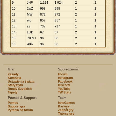
9
JNF
1
.
924
1
.
924
2
2
10
2wZ
998
998
1
1
11
MW
872
872
2
1
12
elo
857
857
1
1
13
sz
737
737
1
1
14
LUD
67
67
2
1
15
.NLN.!
36
36
2
1
16
-PP-
36
36
2
1
Gra
Społeczność
Zasady
Forum
Komnata
Instagram
Ustawienia świata
Facebook
Statystyki
Discord
Rundy Szybkich
YouTube
Tapety
TW Stats
Pomoc & Support
Team
Pomoc
InnoGames
Support gry
Kariera
Pytania na forum
Zespół gry
Twórcy gry