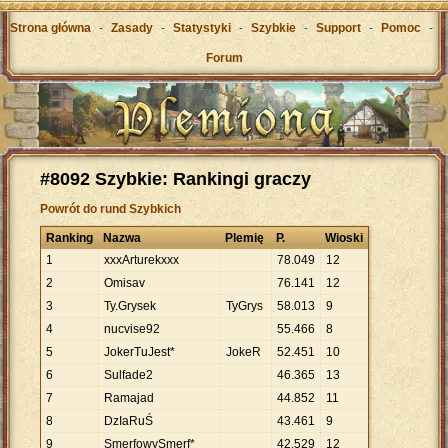
Strona główna
-
Zasady
-
Statystyki
-
Szybkie
-
Support
-
Pomoc
-
Forum
#8092 Szybkie: Rankingi graczy
Powrót do rund Szybkich
Ranking
Nazwa
Plemię
P.
Wioski
1
xxxArturekxxx
78
.
049
12
2
Omisav
76
.
141
12
3
Ty.Grysek
TyGrys
58
.
013
9
4
nucvise92
55
.
466
8
5
JokerTuJest*
JokeR
52
.
451
10
6
Sulfade2
46
.
365
13
7
Ramajad
44
.
852
11
8
DzIaRuŚ
43
.
461
9
9
SmerfowySmerf*
42
.
529
12