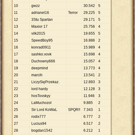
10
gwzz
30
.
542
5
11
adrianel16
Terror
29
.
225
5
12
3Stu Spartan
29
.
171
5
13
Maxior 17
25
.
756
4
14
vilk2015
19
.
655
5
15
SpeedBoy95
16
.
886
2
16
konrad0911
15
.
989
4
17
sashko.vovk
15
.
698
4
18
Duchowny666
15
.
057
4
19
deepmind
13
.
773
4
20
marcih
13
.
541
2
21
LiczySięPrzekaz.
12
.
893
3
22
lord hardy
12
.
128
3
23
hosTovskyy
11
.
946
3
24
LaMuchozol
9
.
885
2
25
Sir Lord KoWaL
SPQR!!
7
.
343
1
26
rodix777
6
.
777
2
27
Lucius94
6
.
517
2
28
bogdan1542
6
.
212
1