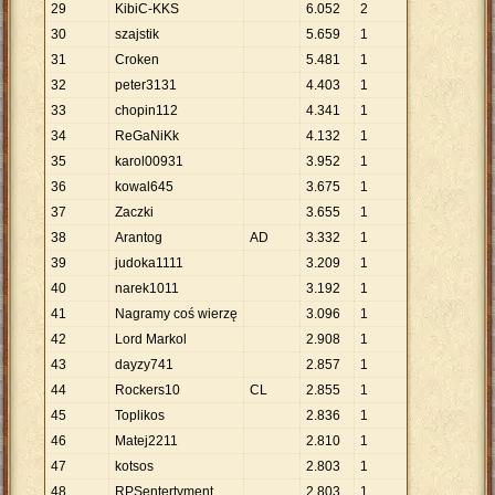
29
KibiC-KKS
6
.
052
2
30
szajstik
5
.
659
1
31
Croken
5
.
481
1
32
peter3131
4
.
403
1
33
chopin112
4
.
341
1
34
ReGaNiKk
4
.
132
1
35
karol00931
3
.
952
1
36
kowal645
3
.
675
1
37
Zaczki
3
.
655
1
38
Arantog
AD
3
.
332
1
39
judoka1111
3
.
209
1
40
narek1011
3
.
192
1
41
Nagramy coś wierzę
3
.
096
1
42
Lord Markol
2
.
908
1
43
dayzy741
2
.
857
1
44
Rockers10
CL
2
.
855
1
45
Toplikos
2
.
836
1
46
Matej2211
2
.
810
1
47
kotsos
2
.
803
1
48
RPSentertyment
2
.
803
1