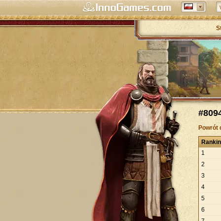
S
#8094
Powrót 
Ranki
1
2
3
4
5
6