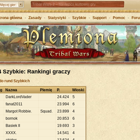
Tribal Wars 2 – następca kultowej gry
Więcej gier:
Forge of Empires – Strategia o epokach cywilizacji
trona główna
-
Zasady
-
Statystyki
-
Szybkie
-
Support
-
Pomoc
-
For
Grepolis – Wznieś imperium w antycznej Grecji
 Szybkie: Rankingi graczy
do rund Szybkich
ng
Nazwa
Plemię
P.
Wioski
DarkLordVader
24
.
424
5
fanat2011
23
.
994
6
Margot Robbie.
Squad.
23
.
899
4
bornok
20
.
853
6
Basiek II
19
.
693
3
XXXX.
14
.
541
4