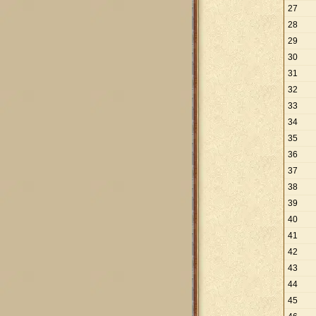
27
28
29
30
31
32
33
34
35
36
37
38
39
40
41
42
43
44
45