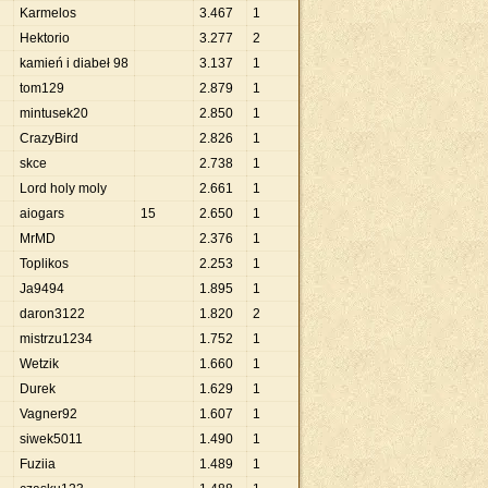
Karmelos
3
.
467
1
Hektorio
3
.
277
2
kamień i diabeł 98
3
.
137
1
tom129
2
.
879
1
mintusek20
2
.
850
1
CrazyBird
2
.
826
1
skce
2
.
738
1
Lord holy moly
2
.
661
1
aiogars
15
2
.
650
1
MrMD
2
.
376
1
Toplikos
2
.
253
1
Ja9494
1
.
895
1
daron3122
1
.
820
2
mistrzu1234
1
.
752
1
Wetzik
1
.
660
1
Durek
1
.
629
1
Vagner92
1
.
607
1
siwek5011
1
.
490
1
Fuziia
1
.
489
1