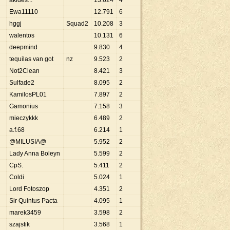
akides...
13
.
624
4
Ewa11110
12
.
791
6
hggj
Squad2
10
.
208
3
walentos
10
.
131
6
deepmind
9
.
830
4
tequilas van got
nz
9
.
523
2
Not2Clean
8
.
421
3
Sulfade2
8
.
095
2
KamilosPL01
7
.
897
2
Gamonius
7
.
158
3
mieczykkk
6
.
489
2
a.f.68
6
.
214
1
@MILUSIA@
5
.
952
2
Lady Anna Boleyn
5
.
599
2
CpS.
5
.
411
2
Coldi
5
.
024
1
Lord Fotoszop
4
.
351
2
Sir Quintus Pacta
4
.
095
1
marek3459
3
.
598
2
szajstik
3
.
568
1