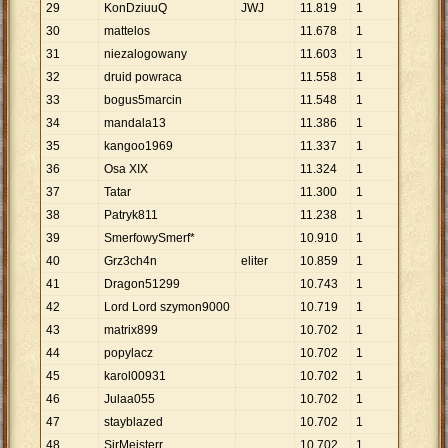
29
KonDziuuQ
JWJ
11
.
819
1
30
mattelos
11
.
678
1
31
niezalogowany
11
.
603
1
32
druid powraca
11
.
558
1
33
bogus5marcin
11
.
548
1
34
mandala13
11
.
386
1
35
kangoo1969
11
.
337
1
36
Osa XIX
11
.
324
1
37
Tatar
11
.
300
1
38
Patryk811
11
.
238
1
39
SmerfowySmerf*
10
.
910
1
40
Grz3ch4n
eliter
10
.
859
1
41
Dragon51299
10
.
743
1
42
Lord Lord szymon9000
10
.
719
1
43
matrix899
10
.
702
1
44
popylacz
10
.
702
1
45
karol00931
10
.
702
1
46
Julaa055
10
.
702
1
47
stayblazed
10
.
702
1
48
SirMejsterr
10
.
702
1