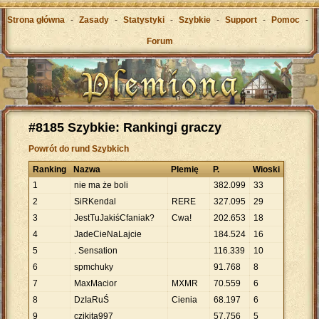
Strona główna
-
Zasady
-
Statystyki
-
Szybkie
-
Support
-
Pomoc
-
Forum
#8185 Szybkie: Rankingi graczy
Powrót do rund Szybkich
Ranking
Nazwa
Plemię
P.
Wioski
1
nie ma że boli
382
.
099
33
2
SiRKendal
RERE
327
.
095
29
3
JestTuJakiśCfaniak?
Cwa!
202
.
653
18
4
JadeCieNaLajcie
184
.
524
16
5
. Sensation
116
.
339
10
6
spmchuky
91
.
768
8
7
MaxMacior
MXMR
70
.
559
6
8
DzIaRuŚ
Cienia
68
.
197
6
9
czikita997
57
.
756
5