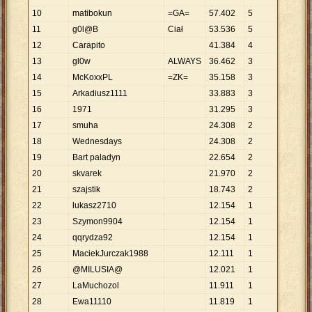
10
matibokun
=GA=
57
.
402
5
11
g0l@B
Ciał
53
.
536
5
12
Carapito
41
.
384
4
13
gl0w
ALWAYS
36
.
462
3
14
McKoxxPL
=ZK=
35
.
158
3
15
Arkadiusz1111
33
.
883
3
16
1971
31
.
295
3
17
smuha
24
.
308
2
18
Wednesdays
24
.
308
2
19
Bart paladyn
22
.
654
2
20
skvarek
21
.
970
2
21
szajstik
18
.
743
2
22
lukasz2710
12
.
154
1
23
Szymon9904
12
.
154
1
24
qqrydza92
12
.
154
1
25
MaciekJurczak1988
12
.
111
1
26
@MILUSIA@
12
.
021
1
27
LaMuchozol
11
.
911
1
28
Ewa11110
11
.
819
1