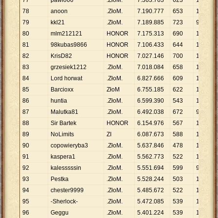
77
pawlo66
.ZłoM.
7
.
363
.
763
623
11
.
820
78
anoon
.ZłoM.
7
.
190
.
777
653
11
.
012
79
kkl21
.ZłoM.
7
.
189
.
885
723
9
.
945
80
mlm212121
HONOR
7
.
175
.
313
690
10
.
399
81
98kubas9866
HONOR
7
.
106
.
433
644
11
.
035
82
KrisD82
HONOR
7
.
027
.
146
700
10
.
039
83
grzesiek1212
.ZłoM.
7
.
018
.
084
658
10
.
666
84
Lord horwat
.ZłoM.
6
.
827
.
666
609
11
.
211
85
Barcioxx
ZłoM
6
.
755
.
185
622
10
.
860
86
huntia
.ZłoM.
6
.
599
.
390
543
12
.
154
87
Malutka81
.ZłoM.
6
.
492
.
038
672
9
.
661
88
Sir Bartek
HONOR
6
.
154
.
976
567
10
.
855
89
NoLimits
ZI
6
.
087
.
673
588
10
.
353
90
copowieryba3
.ZłoM.
5
.
637
.
846
478
11
.
795
91
kaspera1
.ZłoM.
5
.
562
.
773
522
10
.
657
92
kalesssssin
.ZłoM.
5
.
551
.
694
599
9
.
268
93
Pestka
.ZłoM.
5
.
528
.
244
503
10
.
991
94
chester9999
.ZłoM.
5
.
485
.
672
522
10
.
509
95
-Sherlock-
.ZłoM.
5
.
472
.
085
539
10
.
152
96
Geggu
.ZłoM.
5
.
401
.
224
539
10
.
021