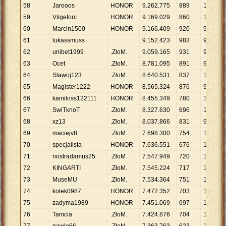
58
Jarooos
HONOR
9
.
262
.
775
889
10
.
419
59
Vilgeforc
HONOR
9
.
169
.
029
860
10
.
662
60
Marcin1500
HONOR
9
.
166
.
409
920
9
.
963
61
lukassmuss
9
.
152
.
423
983
9
.
311
62
unibet1999
.ZłoM.
9
.
059
.
165
931
9
.
731
63
Ocet
.ZłoM.
8
.
781
.
095
891
9
.
855
64
Slawoj123
.ZłoM.
8
.
640
.
531
837
10
.
323
65
Magister1222
HONOR
8
.
565
.
324
876
9
.
778
66
kamiloss122111
HONOR
8
.
455
.
349
780
10
.
840
67
SwiTknoT
.ZłoM.
8
.
327
.
630
696
11
.
965
68
xz13
.ZłoM.
8
.
037
.
866
831
9
.
673
69
maciejv8
.ZłoM.
7
.
698
.
300
754
10
.
210
70
specjalista
HONOR
7
.
636
.
551
676
11
.
297
71
nostradamus25
.ZłoM.
7
.
547
.
949
720
10
.
483
72
KINGARTI
.ZłoM.
7
.
545
.
224
717
10
.
523
73
MuseMU
.ZłoM.
7
.
534
.
364
751
10
.
032
74
kolek0987
HONOR
7
.
472
.
352
703
10
.
629
75
zadyma1989
HONOR
7
.
451
.
069
697
10
.
690
76
Tamcia
.ZłoM.
7
.
424
.
876
704
10
.
547