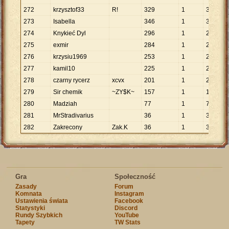
272
krzysztof33
R!
329
1
329
273
Isabella
346
1
346
274
Knykieć Dyl
296
1
296
275
exmir
284
1
284
276
krzysiu1969
253
1
253
277
kamil10
225
1
225
278
czarny rycerz
xcvx
201
1
201
279
Sir chemik
~ZY$K~
157
1
157
280
Madziah
77
1
77
281
MrStradivarius
36
1
36
282
Zakrecony
Zak.K
36
1
36
Gra
Społeczność
Zasady
Forum
Komnata
Instagram
Ustawienia świata
Facebook
Statystyki
Discord
Rundy Szybkich
YouTube
Tapety
TW Stats