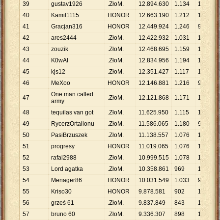
39
gustav1926
.ZłoM.
12
.
894
.
630
1
.
134
11
.
371
40
Kamil1115
HONOR
12
.
663
.
190
1
.
212
10
.
448
41
Gracjan316
HONOR
12
.
449
.
924
1
.
246
9
.
992
42
ares2444
.ZłoM.
12
.
422
.
932
1
.
031
12
.
049
43
zouzik
.ZłoM.
12
.
468
.
695
1
.
159
10
.
758
44
K0wAl
.ZłoM.
12
.
834
.
956
1
.
194
10
.
750
45
kjs12
.ZłoM.
12
.
351
.
427
1
.
117
11
.
058
46
MeXoo
HONOR
12
.
146
.
881
1
.
216
9
.
989
One man called
47
.ZłoM.
12
.
121
.
868
1
.
171
10
.
352
army
48
tequilas van got
.ZłoM.
11
.
625
.
950
1
.
115
10
.
427
49
RycerzOrtalionu
.ZłoM.
11
.
586
.
065
1
.
180
9
.
819
50
PasiBrzuszek
.ZłoM.
11
.
138
.
557
1
.
076
10
.
352
51
progresy
HONOR
11
.
019
.
065
1
.
076
10
.
241
52
rafal2988
.ZłoM.
10
.
999
.
515
1
.
078
10
.
204
53
Lord agatka
.ZłoM.
10
.
358
.
861
969
10
.
690
54
Menager86
HONOR
10
.
031
.
549
1
.
033
9
.
711
55
Kriso30
HONOR
9
.
878
.
581
902
10
.
952
56
grześ 61
.ZłoM.
9
.
837
.
849
843
11
.
670
57
bruno 60
.ZłoM.
9
.
336
.
307
898
10
.
397