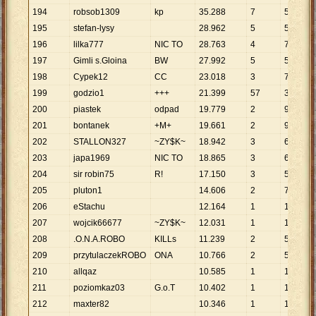
194
robsob1309
kp
35
.
288
7
5
.
041
195
stefan-lysy
28
.
962
5
5
.
792
196
lilka777
NIC TO
28
.
763
4
7
.
191
197
Gimli s.Gloina
BW
27
.
992
5
5
.
598
198
Cypek12
CC
23
.
018
3
7
.
673
199
godzio1
+++
21
.
399
57
375
200
piastek
odpad
19
.
779
2
9
.
890
201
bontanek
+M+
19
.
661
2
9
.
831
202
STALLON327
~ZY$K~
18
.
942
3
6
.
314
203
japa1969
NIC TO
18
.
865
3
6
.
288
204
sir robin75
R!
17
.
150
3
5
.
717
205
pluton1
14
.
606
2
7
.
303
206
eStachu
12
.
164
1
12
.
164
207
wojcik66677
~ZY$K~
12
.
031
1
12
.
031
208
.O.N.A.ROBO
KILLs
11
.
239
2
5
.
620
209
przytulaczekROBO
ONA
10
.
766
2
5
.
383
210
allqaz
10
.
585
1
10
.
585
211
poziomkaz03
G.o.T
10
.
402
1
10
.
402
212
maxter82
10
.
346
1
10
.
346