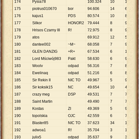
174
Pysia78
100
.
324
10
10
.
032
175
piotrus010670
bor
94
.
606
14
6
.
758
176
kajus1
PDS
80
.
574
10
8
.
057
177
Silkor
HONOR2
79
.
444
8
9
.
931
178
Hrisos Czarny III
R!
72
.
975
8
9
.
122
179
atos
69
.
912
12
5
.
826
180
dantee002
~M~
68
.
058
7
9
.
723
181
GLEN DANZIG
+R+
67
.
534
6
11
.
256
182
Lord Mściwój983
Pakt
58
.
630
6
9
.
772
183
Woolv
odpad
56
.
316
7
8
.
045
184
Ewelinaq
odpad
51
.
216
6
8
.
536
185
Sir Rekin II
NIC TO
49
.
967
5
9
.
993
186
Sir koksik15
NC
49
.
654
10
4
.
965
187
crazy meg
DSP
49
.
531
7
7
.
076
188
Saint Martin
49
.
490
7
7
.
070
189
Kostas
ZI
49
.
369
5
9
.
874
190
topolskia
OJC
42
.
559
6
7
.
093
191
Blaster85
NIC TO
37
.
623
34
1
.
107
192
adwoa1
R!
35
.
704
3
11
.
901
193
julix5
odpad
35
.
637
9
3
.
960