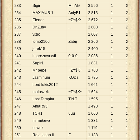
233
Sigir
MinMił
3
.
596
1
3
.
596
234
MAXIMUS-1
AntyB1
2
.
813
1
2
.
813
235
Elener
~ZY$K~
2
.
672
1
2
.
672
236
Dr Zuby
...
2
.
808
1
2
.
808
237
vizio
2
.
607
1
2
.
607
238
tomo2106
Zabij
2
.
266
1
2
.
266
239
jurek15
2
.
400
1
2
.
400
240
imprezawrxsti
0-0-0
2
.
036
1
2
.
036
241
Sapir1
1
.
831
1
1
.
831
242
Mr pepe
~ZY$K~
1
.
763
1
1
.
763
243
Jasminum
KODs
1
.
785
1
1
.
785
244
Lord lukis2012
1
.
661
1
1
.
661
245
maluszek
~ZY$K~
1
.
624
1
1
.
624
246
Last Templar
T.N.T
1
.
595
1
1
.
595
247
AniaR93
1
.
498
1
1
.
498
248
TCH1
uuu
1
.
660
1
1
.
660
249
mirmiłowo
1
.
331
1
1
.
331
250
oliwek
1
.
119
1
1
.
119
251
Retaliation II
F.
1
.
138
1
1
.
138