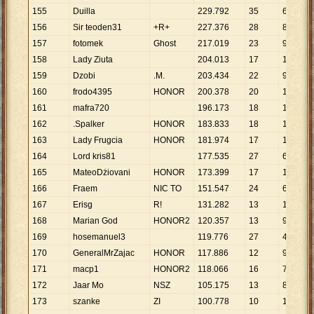
155
Duilla
229
.
792
35
6
.
565
156
Sir teoden31
+R+
227
.
376
28
8
.
121
157
fotomek
Ghost
217
.
019
23
9
.
436
158
Lady Ziuta
204
.
013
17
12
.
001
159
Dzobi
.M.
203
.
434
22
9
.
247
160
frodo4395
HONOR
200
.
378
20
10
.
019
161
mafra720
196
.
173
18
10
.
899
162
.Spalker
HONOR
183
.
833
18
10
.
213
163
Lady Frugcia
HONOR
181
.
974
17
10
.
704
164
Lord kris81
177
.
535
27
6
.
575
165
MateoDżiovani
HONOR
173
.
399
17
10
.
200
166
Fraem
NIC TO
151
.
547
24
6
.
314
167
Erisg
R!
131
.
282
13
10
.
099
168
Marian God
HONOR2
120
.
357
13
9
.
258
169
hosemanuel3
119
.
776
27
4
.
436
170
GeneralMrZajac
HONOR
117
.
886
12
9
.
824
171
macp1
HONOR2
118
.
066
16
7
.
379
172
Jaar Mo
NSZ
105
.
175
13
8
.
090
173
szanke
ZI
100
.
778
10
10
.
078