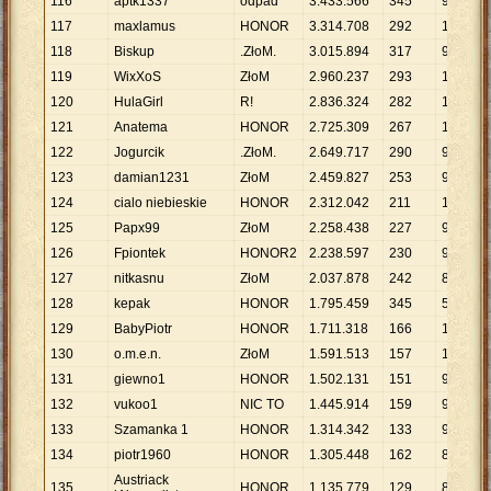
116
aptk1337
odpad
3
.
433
.
566
345
9
.
952
117
maxlamus
HONOR
3
.
314
.
708
292
11
.
352
118
Biskup
.ZłoM.
3
.
015
.
894
317
9
.
514
119
WixXoS
ZłoM
2
.
960
.
237
293
10
.
103
120
HulaGirl
R!
2
.
836
.
324
282
10
.
058
121
Anatema
HONOR
2
.
725
.
309
267
10
.
207
122
Jogurcik
.ZłoM.
2
.
649
.
717
290
9
.
137
123
damian1231
ZłoM
2
.
459
.
827
253
9
.
723
124
cialo niebieskie
HONOR
2
.
312
.
042
211
10
.
958
125
Papx99
ZłoM
2
.
258
.
438
227
9
.
949
126
Fpiontek
HONOR2
2
.
238
.
597
230
9
.
733
127
nitkasnu
ZłoM
2
.
037
.
878
242
8
.
421
128
kepak
HONOR
1
.
795
.
459
345
5
.
204
129
BabyPiotr
HONOR
1
.
711
.
318
166
10
.
309
130
o.m.e.n.
ZłoM
1
.
591
.
513
157
10
.
137
131
giewno1
HONOR
1
.
502
.
131
151
9
.
948
132
vukoo1
NIC TO
1
.
445
.
914
159
9
.
094
133
Szamanka 1
HONOR
1
.
314
.
342
133
9
.
882
134
piotr1960
HONOR
1
.
305
.
448
162
8
.
058
Austriack
135
HONOR
1
.
135
.
779
129
8
.
804