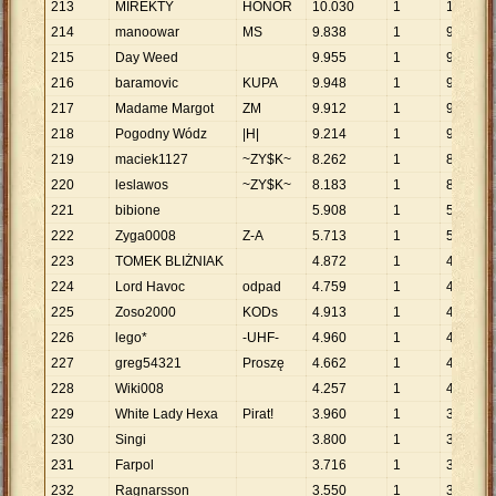
213
MIREKTY
HONOR
10
.
030
1
10
.
030
214
manoowar
MS
9
.
838
1
9
.
838
215
Day Weed
9
.
955
1
9
.
955
216
baramovic
KUPA
9
.
948
1
9
.
948
217
Madame Margot
ZM
9
.
912
1
9
.
912
218
Pogodny Wódz
|H|
9
.
214
1
9
.
214
219
maciek1127
~ZY$K~
8
.
262
1
8
.
262
220
leslawos
~ZY$K~
8
.
183
1
8
.
183
221
bibione
5
.
908
1
5
.
908
222
Zyga0008
Z-A
5
.
713
1
5
.
713
223
TOMEK BLIŻNIAK
4
.
872
1
4
.
872
224
Lord Havoc
odpad
4
.
759
1
4
.
759
225
Zoso2000
KODs
4
.
913
1
4
.
913
226
lego*
-UHF-
4
.
960
1
4
.
960
227
greg54321
Proszę
4
.
662
1
4
.
662
228
Wiki008
4
.
257
1
4
.
257
229
White Lady Hexa
Pirat!
3
.
960
1
3
.
960
230
Singi
3
.
800
1
3
.
800
231
Farpol
3
.
716
1
3
.
716
232
Ragnarsson
3
.
550
1
3
.
550