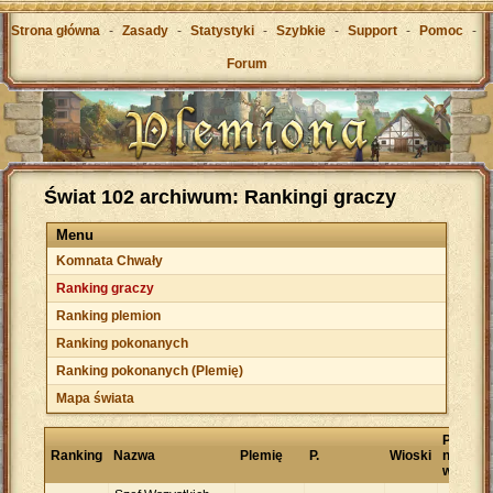
Strona główna
-
Zasady
-
Statystyki
-
Szybkie
-
Support
-
Pomoc
-
Forum
Świat 102 archiwum: Rankingi graczy
Menu
Komnata Chwały
Ranking graczy
Ranking plemion
Ranking pokonanych
Ranking pokonanych (Plemię)
Mapa świata
Punkty
Ranking
Nazwa
Plemię
P.
Wioski
na
wioskę