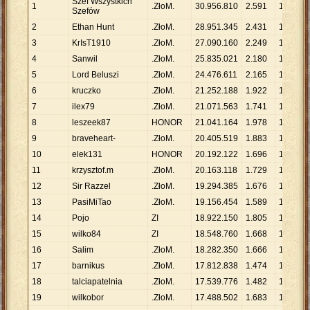
Szef Wszystkich
1
.ZłoM.
30
.
956
.
810
2
.
591
11
.
948
Szefów
2
Ethan Hunt
.ZłoM.
28
.
951
.
345
2
.
431
11
.
909
3
KrIsT1910
.ZłoM.
27
.
090
.
160
2
.
249
12
.
045
4
Sanwil
.ZłoM.
25
.
835
.
021
2
.
180
11
.
851
5
Lord Beluszi
.ZłoM.
24
.
476
.
611
2
.
165
11
.
306
6
kruczko
.ZłoM.
21
.
252
.
188
1
.
922
11
.
057
7
ilex79
.ZłoM.
21
.
071
.
563
1
.
741
12
.
103
8
leszeek87
HONOR
21
.
041
.
164
1
.
978
10
.
638
9
braveheart-
.ZłoM.
20
.
405
.
519
1
.
883
10
.
837
10
elek131
HONOR
20
.
192
.
122
1
.
696
11
.
906
11
krzysztof.m
.ZłoM.
20
.
163
.
118
1
.
729
11
.
662
12
Sir Razzel
.ZłoM.
19
.
294
.
385
1
.
676
11
.
512
13
PasiMiTao
.ZłoM.
19
.
156
.
454
1
.
589
12
.
056
14
Pojo
ZI
18
.
922
.
150
1
.
805
10
.
483
15
wilko84
ZI
18
.
548
.
760
1
.
668
11
.
120
16
Salim
.ZłoM.
18
.
282
.
350
1
.
666
10
.
974
17
barnikus
.ZłoM.
17
.
812
.
838
1
.
474
12
.
085
18
talciapatelnia
.ZłoM.
17
.
539
.
776
1
.
482
11
.
835
19
wilkobor
.ZłoM.
17
.
488
.
502
1
.
683
10
.
391