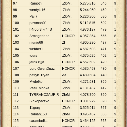
97
Ramoth
.ZłoM.
5
.
275
.
816
546
9
.
663
98
werdykt16
.ZłoM.
5
.
244
.
950
469
11
.
183
99
Pali7
.ZłoM.
5
.
226
.
306
530
9
.
861
100
pawmon01
.ZłoM.
5
.
112
.
815
502
10
.
185
101
h4rdor3 Fr4nS
.ZłoM.
4
.
976
.
197
479
10
.
389
102
Armageddon
HONOR
4
.
957
.
864
566
8
.
759
103
niunio69
ZI
4
.
905
.
280
487
10
.
072
104
webber1
.ZłoM.
4
.
687
.
603
471
9
.
952
105
tours
.ZłoM.
4
.
675
.
625
402
11
.
631
106
jarek kijja
HONOR
4
.
567
.
602
420
10
.
875
107
Lord QwertQuaz
HONOR
4
.
535
.
493
480
9
.
449
108
patryk11ryan
Aa
4
.
489
.
604
440
10
.
204
109
Mydelko
.ZłoM.
4
.
271
.
631
369
11
.
576
110
PasiChłopka
.ZłoM.
4
.
131
.
437
412
10
.
028
111
TYRRANOZAUR.R
ZłoM
4
.
078
.
790
350
11
.
654
112
Sir kopeczko
HONOR
3
.
831
.
979
390
9
.
826
113
11gorg
.ZłoM.
3
.
525
.
911
367
9
.
607
114
Roman150
ZłoM
3
.
495
.
457
353
9
.
902
115
carambolka
HONOR
3
.
464
.
125
363
9
.
543