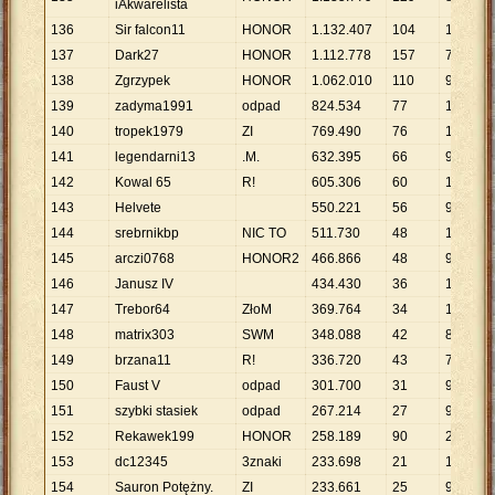
iAkwarelista
136
Sir falcon11
HONOR
1
.
132
.
407
104
10
.
889
137
Dark27
HONOR
1
.
112
.
778
157
7
.
088
138
Zgrzypek
HONOR
1
.
062
.
010
110
9
.
655
139
zadyma1991
odpad
824
.
534
77
10
.
708
140
tropek1979
ZI
769
.
490
76
10
.
125
141
legendarni13
.M.
632
.
395
66
9
.
582
142
Kowal 65
R!
605
.
306
60
10
.
088
143
Helvete
550
.
221
56
9
.
825
144
srebrnikbp
NIC TO
511
.
730
48
10
.
661
145
arczi0768
HONOR2
466
.
866
48
9
.
726
146
Janusz IV
434
.
430
36
12
.
068
147
Trebor64
ZłoM
369
.
764
34
10
.
875
148
matrix303
SWM
348
.
088
42
8
.
288
149
brzana11
R!
336
.
720
43
7
.
831
150
Faust V
odpad
301
.
700
31
9
.
732
151
szybki stasiek
odpad
267
.
214
27
9
.
897
152
Rekawek199
HONOR
258
.
189
90
2
.
869
153
dc12345
3znaki
233
.
698
21
11
.
128
154
Sauron Potężny.
ZI
233
.
661
25
9
.
346