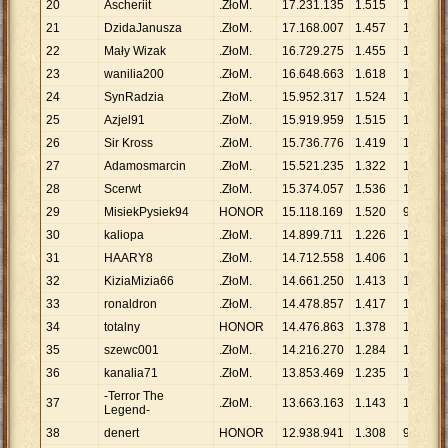
20
Ascheriit
.ZłoM.
17
.
231
.
135
1
.
515
11
.
374
21
DzidaJanusza
.ZłoM.
17
.
168
.
007
1
.
457
11
.
783
22
Mały Wizak
.ZłoM.
16
.
729
.
275
1
.
455
11
.
498
23
wanilia200
.ZłoM.
16
.
648
.
663
1
.
618
10
.
290
24
SynRadzia
.ZłoM.
15
.
952
.
317
1
.
524
10
.
467
25
Azjel91
.ZłoM.
15
.
919
.
959
1
.
515
10
.
508
26
Sir Kross
.ZłoM.
15
.
736
.
776
1
.
419
11
.
090
27
Adamosmarcin
.ZłoM.
15
.
521
.
235
1
.
322
11
.
741
28
Scerwt
.ZłoM.
15
.
374
.
057
1
.
536
10
.
009
29
MisiekPysiek94
HONOR
15
.
118
.
169
1
.
520
9
.
946
30
kaliopa
.ZłoM.
14
.
899
.
711
1
.
226
12
.
153
31
HAARY8
.ZłoM.
14
.
712
.
558
1
.
406
10
.
464
32
KiziaMizia66
.ZłoM.
14
.
661
.
250
1
.
413
10
.
376
33
ronaldron
.ZłoM.
14
.
478
.
857
1
.
417
10
.
218
34
totalny
HONOR
14
.
476
.
863
1
.
378
10
.
506
35
szewc001
.ZłoM.
14
.
216
.
270
1
.
284
11
.
072
36
kanalia71
.ZłoM.
13
.
853
.
469
1
.
235
11
.
217
-Terror The
37
.ZłoM.
13
.
663
.
163
1
.
143
11
.
954
Legend-
38
denert
HONOR
12
.
938
.
941
1
.
308
9
.
892