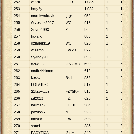
252
wiorn
_OD-
1
.
085
1
1
.
085
253
hary2y
1
.
032
1
1
.
032
254
marekwalczyk
grgr
953
1
953
255
Grzesiek2017
WCI
918
1
918
256
Spyro1993
ZI
965
1
965
257
hcyzrk
~~
883
1
883
258
dziadekk19
WCI
825
1
825
259
wiesmo
Ćwikła
822
1
822
260
Sydney20
696
1
696
261
dziwas2
JP2GMD
699
1
699
262
matix444men
613
1
613
263
kessy
Skill!
532
1
532
264
LOLA1982
517
1
517
265
21krzykacz
~ZY$K~
515
1
515
266
pit2012
~Z.F~
628
1
628
267
herman2
EDEK
564
1
564
268
pawlos5
N.
526
1
526
269
maslax
CW
393
1
393
270
shnet
385
1
385
271
PACYFICA
.Z.oM.
340
1
340