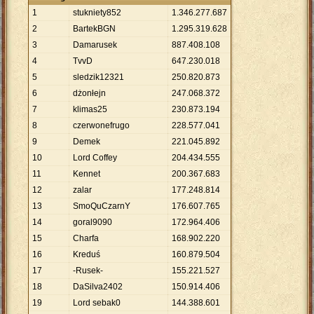
1
stukniety852
1
.
346
.
277
.
687
2
BartekBGN
1
.
295
.
319
.
628
3
Damarusek
887
.
408
.
108
4
TvvD
647
.
230
.
018
5
sledzik12321
250
.
820
.
873
6
dżonłejn
247
.
068
.
372
7
klimas25
230
.
873
.
194
8
czerwonefrugo
228
.
577
.
041
9
Demek
221
.
045
.
892
10
Lord Coffey
204
.
434
.
555
11
Kennet
200
.
367
.
683
12
zalar
177
.
248
.
814
13
SmoQuCzarnY
176
.
607
.
765
14
goral9090
172
.
964
.
406
15
Charfa
168
.
902
.
220
16
Kreduś
160
.
879
.
504
17
-Rusek-
155
.
221
.
527
18
DaSilva2402
150
.
914
.
406
19
Lord sebak0
144
.
388
.
601