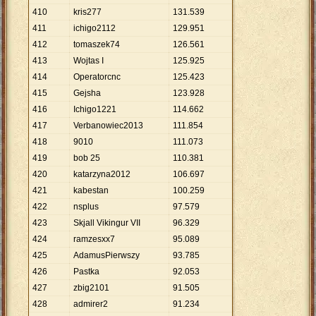
410
kris277
131
.
539
411
ichigo2112
129
.
951
412
tomaszek74
126
.
561
413
Wojtas I
125
.
925
414
Operatorcnc
125
.
423
415
Gejsha
123
.
928
416
Ichigo1221
114
.
662
417
Verbanowiec2013
111
.
854
418
9010
111
.
073
419
bob 25
110
.
381
420
katarzyna2012
106
.
697
421
kabestan
100
.
259
422
nsplus
97
.
579
423
Skjall Vikingur VII
96
.
329
424
ramzesxx7
95
.
089
425
AdamusPierwszy
93
.
785
426
Pastka
92
.
053
427
zbig2101
91
.
505
428
admirer2
91
.
234