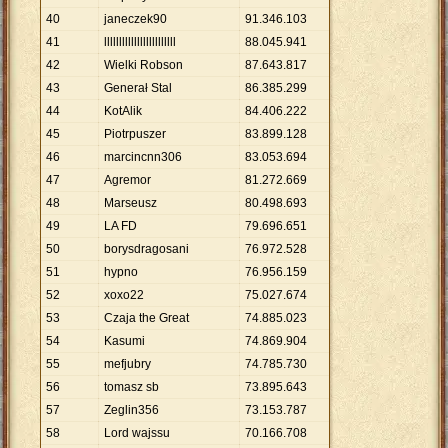
40
janeczek90
91
.
346
.
103
41
llllllllllllllllllllllll
88
.
045
.
941
42
Wielki Robson
87
.
643
.
817
43
Generał Stal
86
.
385
.
299
44
KotAlik
84
.
406
.
222
45
Piotrpuszer
83
.
899
.
128
46
marcincnn306
83
.
053
.
694
47
Agremor
81
.
272
.
669
48
Marseusz
80
.
498
.
693
49
LA FD
79
.
696
.
651
50
borysdragosani
76
.
972
.
528
51
hypno
76
.
956
.
159
52
xoxo22
75
.
027
.
674
53
Czaja the Great
74
.
885
.
023
54
Kasumi
74
.
869
.
904
55
mefjubry
74
.
785
.
730
56
tomasz sb
73
.
895
.
643
57
Zeglin356
73
.
153
.
787
58
Lord wajssu
70
.
166
.
708