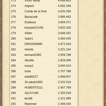
273
Victor Vamp
4
.
656
.
603
274
Argeen
4
.
062
.
246
275
Comte de la Fere
4
.
031
.
036
276
Byziaczek
3
.
995
.
483
277
Dzakuza
3
.
804
.
371
278
krzysiek15156
3
.
652
.
329
279
44dor
3
.
648
.
262
280
Sapir1
3
.
483
.
435
281
DRAGONMIR
3
.
471
.
919
282
mireile
3
.
251
.
104
283
bernard1992
2
.
959
.
788
284
3kroliki
2
.
929
.
369
285
macp1
2
.
845
.
524
286
izula
2
.
707
.
788
287
waldi0227
2
.
668
.
007
288
Sir jakub1993
2
.
531
.
516
289
HUBERTS111
2
.
407
.
769
290
SuChYx95
2
.
325
.
540
291
kec88
2
.
321
.
588
292
Myanmar
2
.
306
.
434