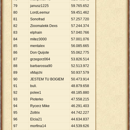
79
janusz1225
59
.
765
.
652
80
LordLeemur
59
.
451
.
462
81
Sonofrad
57
.
257
.
720
82
Zioomalekk Dexs
57
.
244
.
374
83
elphain
57
.
040
.
766
84
mitez3000
57
.
001
.
076
85
mentalex
56
.
085
.
665
86
Don Quijote
55
.
062
.
775
87
grzegorz064
53
.
826
.
514
88
barbarossa90
52
.
513
.
972
89
xMajchi
50
.
937
.
579
90
JESTEM TU BOGIEM
50
.
473
.
914
91
buli.
48
.
879
.
658
92
polee1
48
.
185
.
880
93
Pioterko
47
.
558
.
215
94
Rycerz Mike
46
.
291
.
403
95
Zoltrix
44
.
742
.
227
96
Elcia21
44
.
634
.
837
97
morfina14
44
.
539
.
626