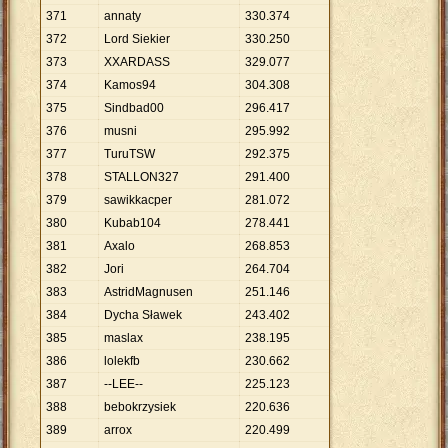
371
annaty
330
.
374
372
Lord Siekier
330
.
250
373
XXARDASS
329
.
077
374
Kamos94
304
.
308
375
Sindbad00
296
.
417
376
musni
295
.
992
377
TuruTSW
292
.
375
378
STALLON327
291
.
400
379
sawikkacper
281
.
072
380
Kubab104
278
.
441
381
Axalo
268
.
853
382
Jori
264
.
704
383
AstridMagnusen
251
.
146
384
Dycha Sławek
243
.
402
385
maslax
238
.
195
386
lolekfb
230
.
662
387
--LEE--
225
.
123
388
bebokrzysiek
220
.
636
389
arrox
220
.
499