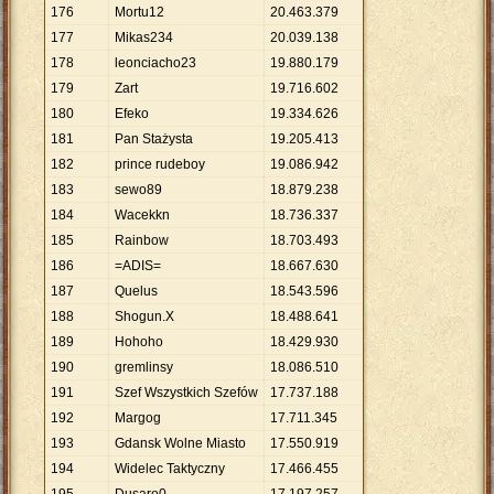
176
Mortu12
20
.
463
.
379
177
Mikas234
20
.
039
.
138
178
leonciacho23
19
.
880
.
179
179
Zart
19
.
716
.
602
180
Efeko
19
.
334
.
626
181
Pan Stażysta
19
.
205
.
413
182
prince rudeboy
19
.
086
.
942
183
sewo89
18
.
879
.
238
184
Wacekkn
18
.
736
.
337
185
Rainbow
18
.
703
.
493
186
=ADIS=
18
.
667
.
630
187
Quelus
18
.
543
.
596
188
Shogun.X
18
.
488
.
641
189
Hohoho
18
.
429
.
930
190
gremlinsy
18
.
086
.
510
191
Szef Wszystkich Szefów
17
.
737
.
188
192
Margog
17
.
711
.
345
193
Gdansk Wolne Miasto
17
.
550
.
919
194
Widelec Taktyczny
17
.
466
.
455