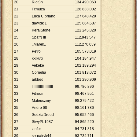
20
Riot3h
134
.
490
.
063
21
Fcmuza
128
.
838
.
002
22
Luca Cipriano.
127
.
648
.
429
23
dawidkl1
125
.
664
.
687
24
KerajStone
122
.
245
.
820
25
SpafN III
112
.
943
.
547
26
..Marek..
112
.
270
.
039
27
Petro
105
.
573
.
019
28
xkikutx
104
.
184
.
947
29
Vekeke
102
.
189
.
294
30
Cornelia
101
.
813
.
072
31
arkbed
101
.
290
.
909
32
lllllllllllllllllllllll
99
.
786
.
896
33
Fitroom
98
.
467
.
951
34
Mateuszmy
98
.
279
.
422
35
Andre 68
98
.
161
.
786
36
SedziaDreed
95
.
652
.
466
37
SiwyPL1987
94
.
865
.
220
38
zinfor
94
.
731
.
818
39
srr patryk44
93
.
734
.
711