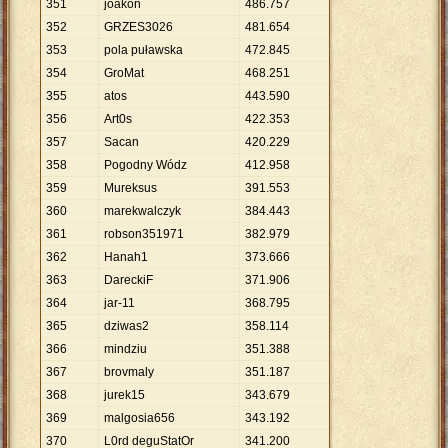
351
joakon
486
.
757
352
GRZES3026
481
.
654
353
pola puławska
472
.
845
354
GroMat
468
.
251
355
atos
443
.
590
356
Art0s
422
.
353
357
Sacan
420
.
229
358
Pogodny Wódz
412
.
958
359
Mureksus
391
.
553
360
marekwalczyk
384
.
443
361
robson351971
382
.
979
362
Hanah1
373
.
666
363
DareckiF
371
.
906
364
jar-11
368
.
795
365
dziwas2
358
.
114
366
mindziu
351
.
388
367
brovmaly
351
.
187
368
jurek15
343
.
679
369
malgosia656
343
.
192
370
L0rd deguStatOr
341
.
200