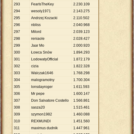
293
FearIsTheKey
2
.
230
.
109
294
wesoly1971
2
.
143
.
275
295
Andrzej Kozacki
2
.
110
.
502
296
nbliss
2
.
040
.
968
297
Milord
2
.
039
.
123
298
reniaole
2
.
028
.
427
299
Jaar Mo
2
.
000
.
920
300
Łowca Snów
1
.
894
.
293
301
LodowatyOfficial
1
.
872
.
179
302
cizia
1
.
822
.
328
303
Walczak1646
1
.
768
.
298
304
malogramotny
1
.
700
.
304
305
lonsdayroger
1
.
611
.
593
306
Mr pepe
1
.
600
.
147
307
Don Salvatore Costello
1
.
566
.
861
308
sasza20
1
.
515
.
461
309
szymon1982
1
.
460
.
088
310
REXMUNDI
1
.
451
.
560
311
maximus dudnik
1
.
447
.
961