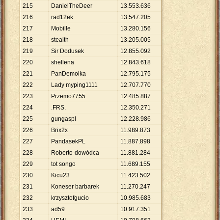
215
DanielTheDeer
13
.
553
.
636
216
rad12ek
13
.
547
.
205
217
Mobille
13
.
280
.
156
218
stealth
13
.
205
.
005
219
Sir Dodusek
12
.
855
.
092
220
shellena
12
.
843
.
618
221
PanDemolka
12
.
795
.
175
222
Lady myping1111
12
.
707
.
770
223
Przemo7755
12
.
485
.
887
224
.FRS.
12
.
350
.
271
225
gungaspl
12
.
228
.
986
226
Brix2x
11
.
989
.
873
227
PandasekPL
11
.
887
.
898
228
Roberto-dowódca
11
.
881
.
284
229
tot songo
11
.
689
.
155
230
Kicu23
11
.
423
.
502
231
Koneser barbarek
11
.
270
.
247
232
krzysztofgucio
10
.
985
.
683
233
ad59
10
.
917
.
351