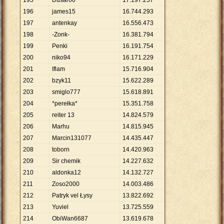
195
Dusaro0
17
.
197
.
257
196
james15
16
.
744
.
293
197
antenkay
16
.
556
.
473
198
-Zonk-
16
.
381
.
794
199
Penki
16
.
191
.
754
200
niko94
16
.
171
.
229
201
Iflam
15
.
716
.
904
202
bzyk11
15
.
622
.
289
203
smiglo777
15
.
618
.
891
204
*perełka*
15
.
351
.
758
205
reiter 13
14
.
824
.
579
206
Marhu
14
.
815
.
945
207
Marcin131077
14
.
435
.
447
208
toborn
14
.
420
.
963
209
Sir chemik
14
.
227
.
632
210
aldonka12
14
.
132
.
727
211
Zoso2000
14
.
003
.
486
212
Patryk vel Łysy
13
.
822
.
692
213
Yuviel
13
.
725
.
559
214
ObiWan6687
13
.
619
.
678