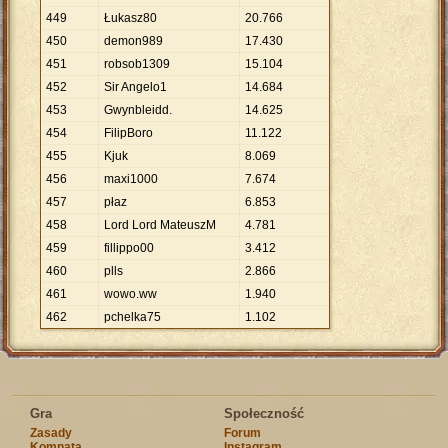
449
Łukasz80
20
.
766
450
demon989
17
.
430
451
robsob1309
15
.
104
452
Sir Angelo1
14
.
684
453
Gwynbleidd.
14
.
625
454
FilipBoro
11
.
122
455
Kjuk
8
.
069
456
maxi1000
7
.
674
457
płaz
6
.
853
458
Lord Lord MateuszM
4
.
781
459
fillippo00
3
.
412
460
plls
2
.
866
461
wowo.ww
1
.
940
462
pchelka75
1
.
102
Gra
Społeczność
Zasady
Forum
Komnata
Instagram