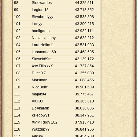
98
Steewardes
44
.
325
.
511
99
Legion 15
43
.
713
.
352
100
Siwobrodyyy
43
.
533
.
808
101
luckyy
43
.
300
.
215
102
hooligan-s
42
.
932
.
111
103
Niezastąpiony
42
.
633
.
212
104
Lord zielim11
42
.
531
.
933
105
kubamarian60
42
.
468
.
595
106
Slawek89ns
42
.
139
.
172
107
Xxx Filip xxX
41
.
737
.
854
108
Duch0.7
41
.
255
.
089
109
Morsman
41
.
088
.
466
110
NicoBelic
39
.
901
.
609
111
majak94
39
.
775
.
467
112
AKIKU
39
.
365
.
610
113
DoAkaMik
38
.
636
.
086
114
ksiegowy1
38
.
347
.
961
115
XMM Rudy 102
37
.
915
.
413
116
Wazzup??
36
.
841
.
966
117
artpaw
36
.
454
.
208