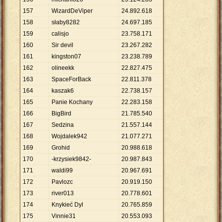
157
WizardDeViper
24
.
892
.
618
158
słaby8282
24
.
697
.
185
159
calisjo
23
.
758
.
171
160
Sir devil
23
.
267
.
282
161
kingston07
23
.
238
.
789
162
olineekk
22
.
827
.
475
163
SpaceForBack
22
.
811
.
378
164
kaszak6
22
.
738
.
157
165
Panie Kochany
22
.
283
.
158
166
BigBird
21
.
785
.
540
167
Sedzina
21
.
557
.
144
168
Wojdalek942
21
.
077
.
271
169
Grohid
20
.
988
.
618
170
-krzysiek9842-
20
.
987
.
843
171
waldi99
20
.
967
.
691
172
Pavlozc
20
.
919
.
150
173
river013
20
.
778
.
601
174
Knykieć Dyl
20
.
765
.
859
175
Vinnie31
20
.
553
.
093