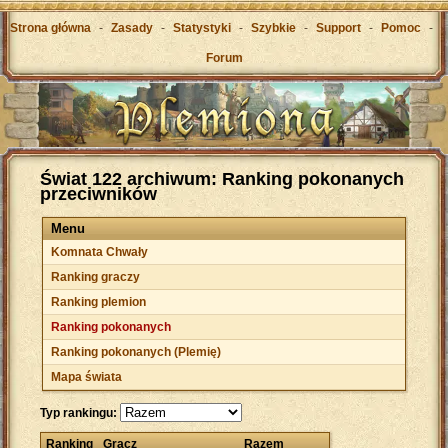
Strona główna
-
Zasady
-
Statystyki
-
Szybkie
-
Support
-
Pomoc
-
Forum
Świat 122 archiwum: Ranking pokonanych
przeciwników
Menu
Komnata Chwały
Ranking graczy
Ranking plemion
Ranking pokonanych
Ranking pokonanych (Plemię)
Mapa świata
Typ rankingu:
Ranking
Gracz
Razem