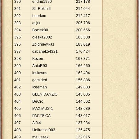
390
endriu1990
217
.
178
391
Sir Rekin II
214
.
044
392
Leerkoo
212
.
417
393
asjrk
205
.
706
394
Bociek80
200
.
656
395
oleska2002
183
.
538
396
Zbigniew.kaz
183
.
019
397
dzbanek54321
170
.
424
398
Kozen
167
.
371
399
AniaR93
166
.
260
400
leslawos
162
.
494
401
gemided
156
.
886
402
Iceeman
149
.
883
403
GLEN DANZIG
145
.
035
404
DeCro
144
.
562
405
MAXIMUS-1
143
.
689
406
PACYFICA
143
.
017
407
Alf44
137
.
234
408
Hellraiser003
135
.
475
409
maluszek
132
.
015