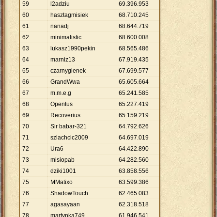
59
l2adziu
69
.
396
.
953
60
hasztagmisiek
68
.
710
.
245
61
nanadj
68
.
644
.
719
62
minimalistic
68
.
600
.
008
63
lukasz1990pekin
68
.
565
.
486
64
marniz13
67
.
919
.
435
65
czarnygienek
67
.
699
.
577
66
GrandWwa
65
.
605
.
664
67
m.m.e.g
65
.
241
.
585
68
Opentus
65
.
227
.
419
69
Recoverius
65
.
159
.
219
70
Sir babar-321
64
.
792
.
626
71
szlachcic2009
64
.
697
.
019
72
Ura6
64
.
422
.
890
73
misiopab
64
.
282
.
560
74
dziki1001
63
.
858
.
556
75
MMatixo
63
.
599
.
386
76
ShadowTouch
62
.
465
.
083
77
agasayaan
62
.
318
.
518
78
martynka749
61
.
946
.
541