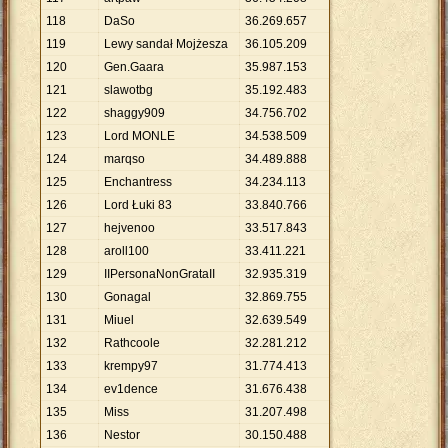
118
DaSo
36
.
269
.
657
119
Lewy sandał Mojżesza
36
.
105
.
209
120
Gen.Gaara
35
.
987
.
153
121
slawotbg
35
.
192
.
483
122
shaggy909
34
.
756
.
702
123
Lord MONLE
34
.
538
.
509
124
marqso
34
.
489
.
888
125
Enchantress
34
.
234
.
113
126
Lord Łuki 83
33
.
840
.
766
127
hejvenoo
33
.
517
.
843
128
aroll100
33
.
411
.
221
129
IIPersonaNonGrataII
32
.
935
.
319
130
Gonagal
32
.
869
.
755
131
Miuel
32
.
639
.
549
132
Rathcoole
32
.
281
.
212
133
krempy97
31
.
774
.
413
134
ev1dence
31
.
676
.
438
135
Miss
31
.
207
.
498
136
Nestor
30
.
150
.
488