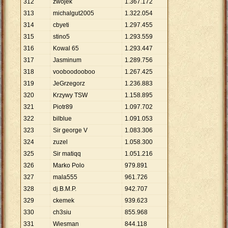
312
zwojek
1
.
367
.
172
313
michalgut2005
1
.
322
.
054
314
cbyeti
1
.
297
.
455
315
stino5
1
.
293
.
559
316
Kowal 65
1
.
293
.
447
317
Jasminum
1
.
289
.
756
318
vooboodooboo
1
.
267
.
425
319
JeGrzegorz
1
.
236
.
883
320
Krzywy TSW
1
.
158
.
895
321
Piotr89
1
.
097
.
702
322
bilblue
1
.
091
.
053
323
Sir george V
1
.
083
.
306
324
zuzel
1
.
058
.
300
325
Sir matiqq
1
.
051
.
216
326
Marko Polo
979
.
891
327
mala555
961
.
726
328
dj.B.M.P.
942
.
707
329
ckemek
939
.
623
330
ch3siu
855
.
968
331
Wiesman
844
.
118