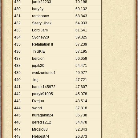
429
jarek22233
70
.
198
430
hary2y
69
.
132
431
rambooox
68
.
843
432
Szary Ubek
64
.
933
433
Lord Jam
61
.
641
434
Sydney20
59
.
325
435
Retaliation II
57
.
239
436
TYSKIE
57
.
195
437
bercion
56
.
659
438
jupik20
54
.
471
439
wodzuniunio1
49
.
977
440
-troj-
47
.
721
441
bartek145972
47
.
607
442
patryk91095
45
.
078
443
Dzejuu
43
.
514
444
swind
37
.
818
445
huraganik24
36
.
738
446
gerets1212
34
.
478
447
Mrozio83
32
.
343
448
Helios874
26
.
373