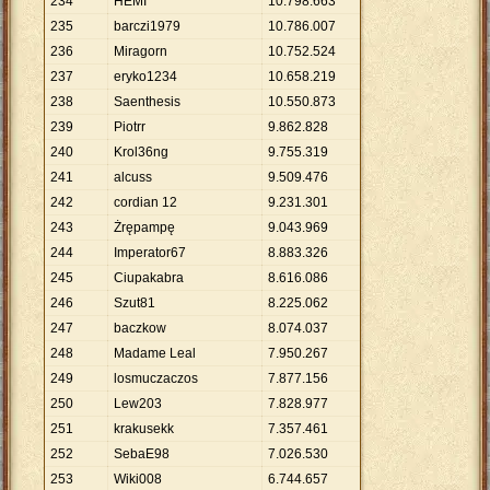
234
HEMI
10
.
798
.
663
235
barczi1979
10
.
786
.
007
236
Miragorn
10
.
752
.
524
237
eryko1234
10
.
658
.
219
238
Saenthesis
10
.
550
.
873
239
Piotrr
9
.
862
.
828
240
Krol36ng
9
.
755
.
319
241
alcuss
9
.
509
.
476
242
cordian 12
9
.
231
.
301
243
Żrępampę
9
.
043
.
969
244
Imperator67
8
.
883
.
326
245
Ciupakabra
8
.
616
.
086
246
Szut81
8
.
225
.
062
247
baczkow
8
.
074
.
037
248
Madame Leal
7
.
950
.
267
249
losmuczaczos
7
.
877
.
156
250
Lew203
7
.
828
.
977
251
krakusekk
7
.
357
.
461
252
SebaE98
7
.
026
.
530
253
Wiki008
6
.
744
.
657