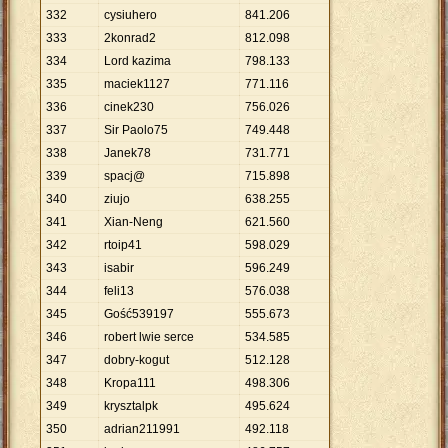
332
cysiuhero
841
.
206
333
2konrad2
812
.
098
334
Lord kazima
798
.
133
335
maciek1127
771
.
116
336
cinek230
756
.
026
337
Sir Paolo75
749
.
448
338
Janek78
731
.
771
339
spacj@
715
.
898
340
ziujo
638
.
255
341
Xian-Neng
621
.
560
342
rtoip41
598
.
029
343
isabir
596
.
249
344
feli13
576
.
038
345
Gość539197
555
.
673
346
robert lwie serce
534
.
585
347
dobry-kogut
512
.
128
348
Kropa111
498
.
306
349
krysztalpk
495
.
624
350
adrian211991
492
.
118