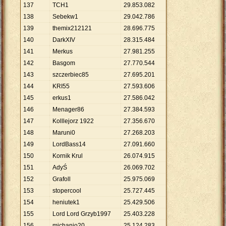
137
TCH1
29
.
853
.
082
138
Sebekw1
29
.
042
.
786
139
themix212121
28
.
696
.
775
140
DarkXIV
28
.
315
.
484
141
Merkus
27
.
981
.
255
142
Basgom
27
.
770
.
544
143
szczerbiec85
27
.
695
.
201
144
KRI55
27
.
593
.
606
145
erkus1
27
.
586
.
042
146
Menager86
27
.
384
.
593
147
Kolllejorz 1922
27
.
356
.
670
148
Maruni0
27
.
268
.
203
149
LordBass14
27
.
091
.
660
150
Kornik Krul
26
.
074
.
915
151
AdyŚ
26
.
069
.
702
152
Grafoll
25
.
975
.
069
153
stopercool
25
.
727
.
445
154
heniutek1
25
.
429
.
506
155
Lord Lord Grzyb1997
25
.
403
.
228
156
michanio20
25
.
124
.
283