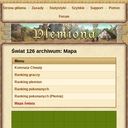
Strona główna
-
Zasady
-
Statystyki
-
Szybkie
-
Support
-
Pomoc
-
Forum
Świat 126 archiwum: Mapa
Menu
Komnata Chwały
Ranking graczy
Ranking plemion
Ranking pokonanych
Ranking pokonanych (Plemię)
Mapa świata