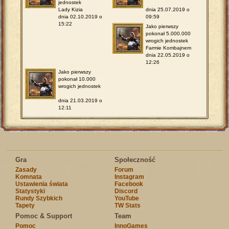
jednostek
Lady Kizia
dnia 25.07.2019 o
dnia 02.10.2019 o
09:59
15:22
Jako pierwszy
pokonał 5.000.000
wrogich jednostek
Farmie Kombajnem
dnia 22.05.2019 o
12:26
Jako pierwszy
pokonał 10.000
wrogich jednostek
dnia 21.03.2019 o
12:11
Gra
Społeczność
Zasady
Forum
Komnata
Instagram
Ustawienia świata
Facebook
Statystyki
Discord
Rundy Szybkich
YouTube
Tapety
TW Stats
Pomoc & Support
Team
Pomoc
InnoGames