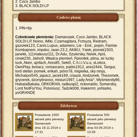
Coco Jambo
BLACK SOLDI LP
Czołowe plemię
PIN+6p
Członkowie plemienia:
Damarusek, Coco Jambo, BLACK
SOLDI LP, Noino, iMiki, Czarnagitara, Fcmuza, Redram,
gazolek123, Canis.Lupus, adamero, Lie - End., popin, Farmie
Kombajnem, impdoc, iwan.23.2, AKIKU, Ysiek, pionek1503,
janekk, 111mateusz111, Dr.Adu, Szulersky, Nelek, Apiś,
cinek230, Jaiho9, Władca plemień, Fpiontek, plina, sir lucky
luck, Aken, ajnfach, Ares85, Seki0, C.h.i.i.V.u.u, xLokox,
OwnPlay, toniacz, romascano, pablo1912, ares2444, Tangur,
lord stefan ziomek, erikah, pióro78, migielka, sky ninja,
Michalpol545, japacz, jacek169, craaze, Andzynek, Thezomek,
grycerek, dzonybravoo, misiun1997, Lady Ania*, Wyśmienity86,
HabalaBabala, ORKORAN, radkuspl2, rickonaldo, Somersby,
Lord NotForYou, Poloniusz, Tadzik008, Hakerrrrr, yoNarko,
yoGRANDE
Zdobywca
Posiadanie 1000
Posiadanie 500
wiosek jako pierwszy
wiosek jako pierwszy
Damarusek
Damarusek
dnia 18.11.2019 o
dnia 03.09.2019 o
17:31
13:39