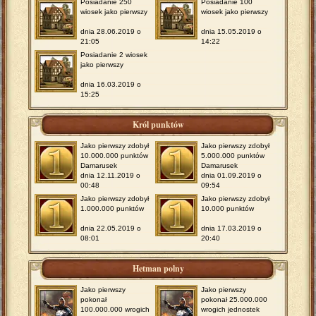
Posiadanie 250
Posiadanie 100
wiosek jako pierwszy
wiosek jako pierwszy
dnia 28.06.2019 o
dnia 15.05.2019 o
21:05
14:22
Posiadanie 2 wiosek
jako pierwszy
dnia 16.03.2019 o
15:25
Król punktów
Jako pierwszy zdobył
Jako pierwszy zdobył
10.000.000 punktów
5.000.000 punktów
Damarusek
Damarusek
dnia 12.11.2019 o
dnia 01.09.2019 o
00:48
09:54
Jako pierwszy zdobył
Jako pierwszy zdobył
1.000.000 punktów
10.000 punktów
dnia 22.05.2019 o
dnia 17.03.2019 o
08:01
20:40
Hetman polny
Jako pierwszy
Jako pierwszy
pokonał
pokonał 25.000.000
100.000.000 wrogich
wrogich jednostek