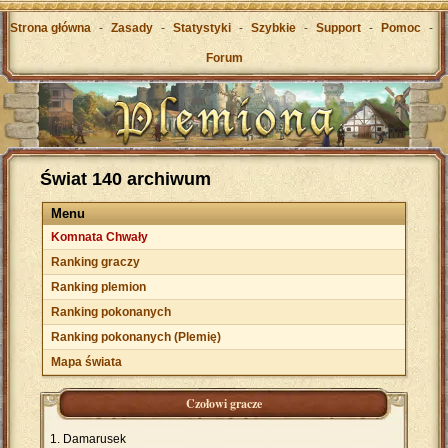
Strona główna
-
Zasady
-
Statystyki
-
Szybkie
-
Support
-
Pomoc
-
Forum
Świat 140 archiwum
Menu
Komnata Chwały
Ranking graczy
Ranking plemion
Ranking pokonanych
Ranking pokonanych (Plemię)
Mapa świata
Czołowi gracze
Damarusek