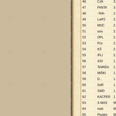
46
CzK
3
.
47
FANTA
3
.
48
-TAK-
2
.
49
LwP2
2
.
50
MOC
2
.
51
uuu
2
.
52
OPL
2
.
53
Pcs
2
.
54
KŚ
2
.
55
/PL/
2
.
56
420
1
.
57
TeWśDz
1
.
58
MIŚKI
1
.
59
D...
1
.
60
GsR
1
.
61
SWD
1
.
62
KACPER
1
.
63
X-MAS
9
64
mali
8
65
Pozdro
8