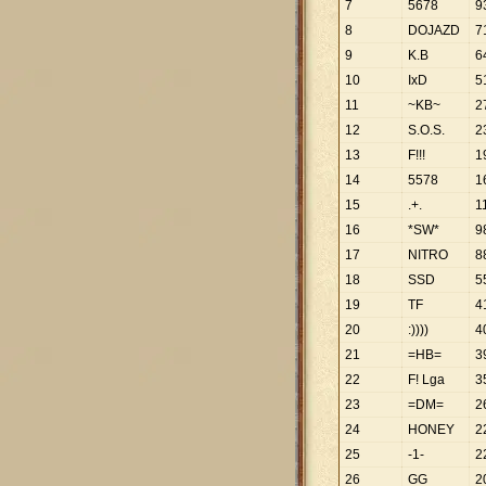
7
5678
9
8
DOJAZD
7
9
K.B
6
10
IxD
5
11
~KB~
2
12
S.O.S.
2
13
F!!!
1
14
5578
1
15
.+.
1
16
*SW*
9
17
NITRO
8
18
SSD
5
19
TF
4
20
:))))
4
21
=HB=
3
22
F! Lga
3
23
=DM=
2
24
HONEY
2
25
-1-
2
26
GG
2