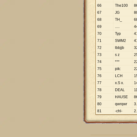
66
The100
8
67
JG
8
68
TH_
6
69
.....
4
70
Typ
4
71
SWM2
4
72
lbbjjb
3
73
s z
2
74
***
2
75
pik:
2
76
LCH
1
77
x.S x.
1
78
DEAL
1
79
HAUSE
8
80
qwrqwr
3
.
81
-chl-
2
.