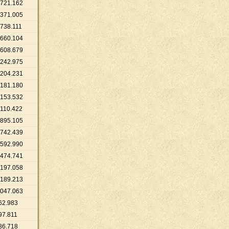
721
.
162
371
.
005
738
.
111
660
.
104
608
.
679
242
.
975
204
.
231
181
.
180
153
.
532
110
.
422
895
.
105
742
.
439
592
.
990
474
.
741
197
.
058
189
.
213
047
.
063
62
.
983
97
.
811
86
.
718