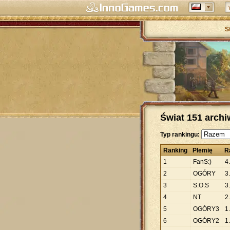
S
Świat 151 arch
Typ rankingu:
Ranking
Plemię
R
1
FanS:)
4
.
2
OGÓRY
3
.
3
S.O.S
3
.
4
NT
2
.
5
OGÓRY3
1
.
6
OGÓRY2
1
.