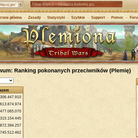
Tribal Wars 2 – następca kultowej gry
Więcej gier:
Forge of Empires – Strategia o epokach cywilizacji
trona główna
-
Zasady
-
Statystyki
-
Szybkie
-
Support
-
Pomoc
-
For
Grepolis – Wznieś imperium w antycznej Grecji
iwum: Ranking pokonanych przeciwników (Plemię)
azem
306
.
447
.
910
613
.
874
.
974
477
.
065
.
070
315
.
154
.
445
872
.
394
.
257
745
.
512
.
462