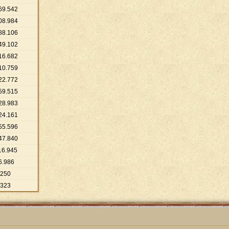
69
.
542
08
.
984
88
.
106
49
.
102
16
.
682
10
.
759
22
.
772
59
.
515
28
.
983
24
.
161
55
.
596
47
.
840
16
.
945
6
.
986
250
323