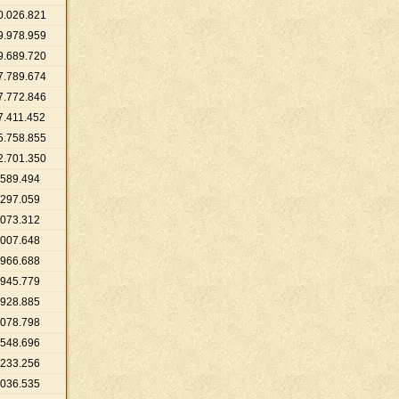
0
.
026
.
821
9
.
978
.
959
9
.
689
.
720
7
.
789
.
674
7
.
772
.
846
7
.
411
.
452
5
.
758
.
855
2
.
701
.
350
589
.
494
297
.
059
073
.
312
007
.
648
966
.
688
945
.
779
928
.
885
078
.
798
548
.
696
233
.
256
036
.
535