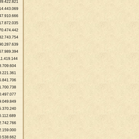
39
.
422
.
821
14
.
443
.
069
47
.
910
.
666
17
.
872
.
035
70
.
474
.
442
32
.
743
.
754
90
.
287
.
639
67
.
989
.
394
11
.
419
.
144
8
.
709
.
604
8
.
221
.
361
5
.
841
.
706
1
.
700
.
738
0
.
497
.
077
9
.
049
.
849
5
.
370
.
240
6
.
112
.
689
2
.
742
.
766
2
.
159
.
000
0
.
538
.
662