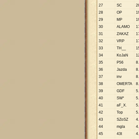
27
SC
2
28
OP
1
29
MP
1
30
ALAMO
1
31
ZAKAZ
1
32
VRP
1
33
TH__
1
34
KoJaN
1
35
P56
8
.
36
Jazda
8
.
37
inv
8
.
38
OMERTA
8
.
39
GDF
5
.
40
SW*
5
.
41
aF_X.
5
.
42
Top
5
.
43
SZoSZ
4
.
44
mgla
4
.
45
43t
4
.