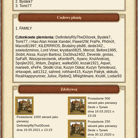
Bystek7
Tomi77
Czołowe plemię
FAMILY
Członkowie plemienia:
DefinitelyRlyTheD0orek, Bystek7,
Tomi77, i Hao Alan Holak Xander, Pawel2W, FraPe, Ph0niX,
MacioB1997, KILERRROS, Brutalny pts86, dede342.,
xxwiedzminxx, Lord Viner, krystian0825, Mercel, Before1995,
3lobit, Aissa, Kuzyn Bartosz, DaSilva2402, Deveste, grolas,
SaFaR, Waszprzeciwnik, xKentinPL, Ayano, KrulAndrzej,
Spojler201, lihtum, Żeglarz, walka500, kozak1921, Aquel,
marweb, xFeFe, Słodki Urai, Kuzyn Oskar, Kuzyn Tymoteusz,
xHavajek, adi1312, sahred, rohhan415, Kuzyn Patryk, xkikutx,
RealHappyrunner, Julixx, PjetreQ, MNightmare, KruliK, Lodar93
Zdobywca
Posiadanie 500
wiosek jako pierwszy
Dede x Tymek
dnia 16.03.2021 o
15:29
Posiadanie 1000 wiosek jako
pierwszy
Posiadanie 250
DefinitelyRlyTheD0orek
wiosek jako pierwszy
dnia 16.05.2021 o 13:15
Dede x Tymek
dnia 30.12.2020 o