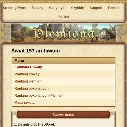
Strona główna
-
Zasady
-
Statystyki
-
Szybkie
-
Support
-
Pomoc
-
Forum
Świat 157 archiwum
Menu
Komnata Chwały
Ranking graczy
Ranking plemion
Ranking pokonanych
Ranking pokonanych (Plemię)
Mapa świata
Czołowi gracze
DefinitelyRlyTheD0orek