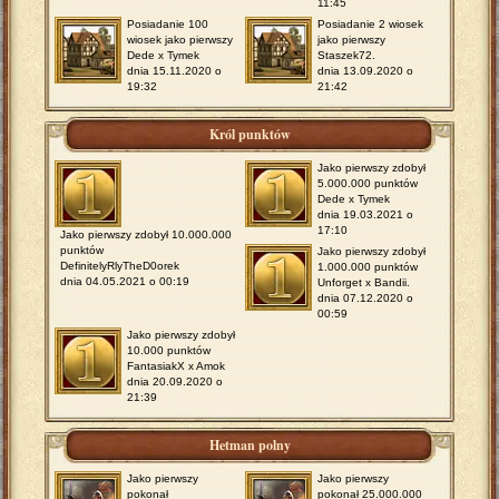
11:45
Posiadanie 100
Posiadanie 2 wiosek
wiosek jako pierwszy
jako pierwszy
Dede x Tymek
Staszek72.
dnia 15.11.2020 o
dnia 13.09.2020 o
19:32
21:42
Król punktów
Jako pierwszy zdobył
5.000.000 punktów
Dede x Tymek
dnia 19.03.2021 o
17:10
Jako pierwszy zdobył 10.000.000
punktów
Jako pierwszy zdobył
DefinitelyRlyTheD0orek
1.000.000 punktów
dnia 04.05.2021 o 00:19
Unforget x Bandii.
dnia 07.12.2020 o
00:59
Jako pierwszy zdobył
10.000 punktów
FantasiakX x Amok
dnia 20.09.2020 o
21:39
Hetman polny
Jako pierwszy
Jako pierwszy
pokonał
pokonał 25.000.000