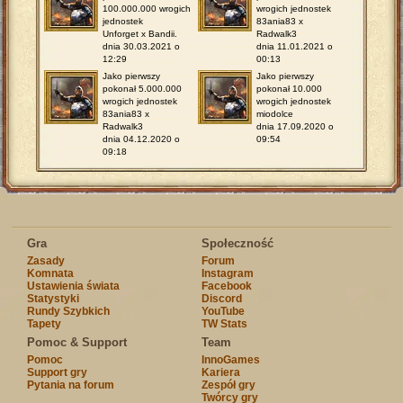
100.000.000 wrogich
wrogich jednostek
jednostek
83ania83 x
Unforget x Bandii.
Radwalk3
dnia 30.03.2021 o
dnia 11.01.2021 o
12:29
00:13
Jako pierwszy
Jako pierwszy
pokonał 5.000.000
pokonał 10.000
wrogich jednostek
wrogich jednostek
83ania83 x
miodolce
Radwalk3
dnia 17.09.2020 o
dnia 04.12.2020 o
09:54
09:18
Gra
Społeczność
Zasady
Forum
Komnata
Instagram
Ustawienia świata
Facebook
Statystyki
Discord
Rundy Szybkich
YouTube
Tapety
TW Stats
Pomoc & Support
Team
Pomoc
InnoGames
Support gry
Kariera
Pytania na forum
Zespół gry
Twórcy gry