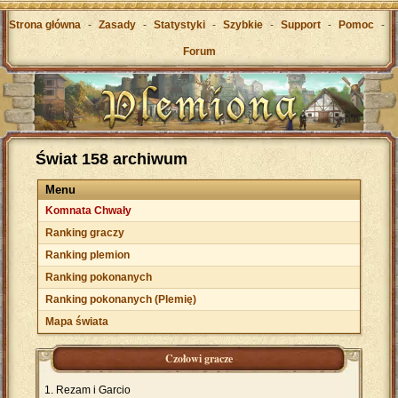
Strona główna
-
Zasady
-
Statystyki
-
Szybkie
-
Support
-
Pomoc
-
Forum
Świat 158 archiwum
Menu
Komnata Chwały
Ranking graczy
Ranking plemion
Ranking pokonanych
Ranking pokonanych (Plemię)
Mapa świata
Czołowi gracze
Rezam i Garcio