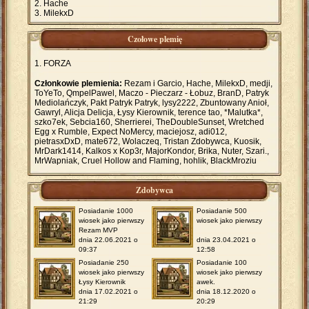
Hache
MilekxD
Czołowe plemię
FORZA
Członkowie plemienia:
Rezam i Garcio, Hache, MilekxD, medji,
ToYeTo, QmpelPawel, Maczo - Pieczarz - Łobuz, BranD, Patryk
Mediolańczyk, Pakt Patryk Patryk, lysy2222, Zbuntowany Anioł,
Gawryl, Alicja Delicja, Łysy Kierownik, terence tao, *Malutka*,
szko7ek, Sebcia160, Sherrierei, TheDoubleSunset, Wretched
Egg x Rumble, Expect NoMercy, maciejosz, adi012,
pietrasxDxD, mate672, Wolaczeq, Tristan Zdobywca, Kuosik,
MrDark1414, Kalkos x Kop3r, MajorKondor, Brika, Nuter, Szari.,
MrWapniak, Cruel Hollow and Flaming, hohlik, BlackMroziu
Zdobywca
Posiadanie 1000
Posiadanie 500
wiosek jako pierwszy
wiosek jako pierwszy
Rezam MVP
dnia 22.06.2021 o
dnia 23.04.2021 o
09:37
12:58
Posiadanie 250
Posiadanie 100
wiosek jako pierwszy
wiosek jako pierwszy
Łysy Kierownik
awek.
dnia 17.02.2021 o
dnia 18.12.2020 o
21:29
20:29