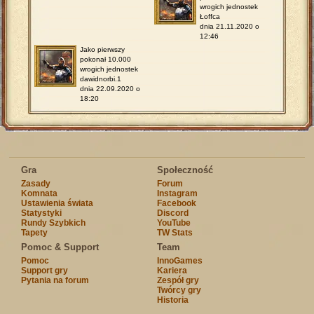
wrogich jednostek
Łoffca
dnia 21.11.2020 o
12:46
Jako pierwszy
pokonał 10.000
wrogich jednostek
dawidnorbi.1
dnia 22.09.2020 o
18:20
Gra
Społeczność
Zasady
Forum
Komnata
Instagram
Ustawienia świata
Facebook
Statystyki
Discord
Rundy Szybkich
YouTube
Tapety
TW Stats
Pomoc & Support
Team
Pomoc
InnoGames
Support gry
Kariera
Pytania na forum
Zespół gry
Twórcy gry
Historia