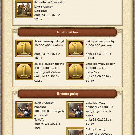
Posiadanie 2 wiosek
jako pierwszy
Bart Bart
dnia 23.09.2020 o
22:37
Król punktów
Jako pierwszy zdobył
Jako pierwszy zdobył
10.000.000 punktów
5.000.000 punktów
dnia 13.06.2021 o
dnia 14.04.2021 o
16:01
01:58
Jako pierwszy zdobył
Jako pierwszy zdobył
1.000.000 punktów
10.000 punktów
niszczyciel1994sss
Kace Si ?
dnia 24.12.2020 o
dnia 27.09.2020 o
03:35
12:49
Hetman polny
Jako pierwszy
Jako pierwszy
pokonał
pokonał 25.000.000
100.000.000 wrogich
wrogich jednostek
jednostek
awek.
ToYeTo
dnia 13.01.2021 o
dnia 07.06.2021 o
12:30
15:10
Jako pierwszy
pokonał 5.000.000