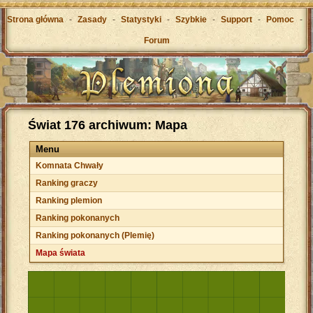
Strona główna
-
Zasady
-
Statystyki
-
Szybkie
-
Support
-
Pomoc
-
Forum
Świat 176 archiwum: Mapa
Menu
Komnata Chwały
Ranking graczy
Ranking plemion
Ranking pokonanych
Ranking pokonanych (Plemię)
Mapa świata