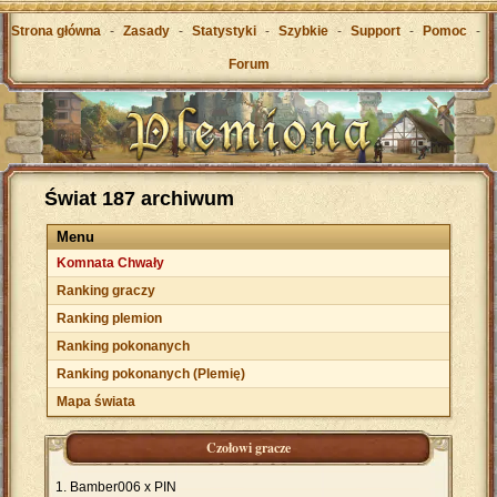
Strona główna
-
Zasady
-
Statystyki
-
Szybkie
-
Support
-
Pomoc
-
Forum
Świat 187 archiwum
Menu
Komnata Chwały
Ranking graczy
Ranking plemion
Ranking pokonanych
Ranking pokonanych (Plemię)
Mapa świata
Czołowi gracze
Bamber006 x PIN