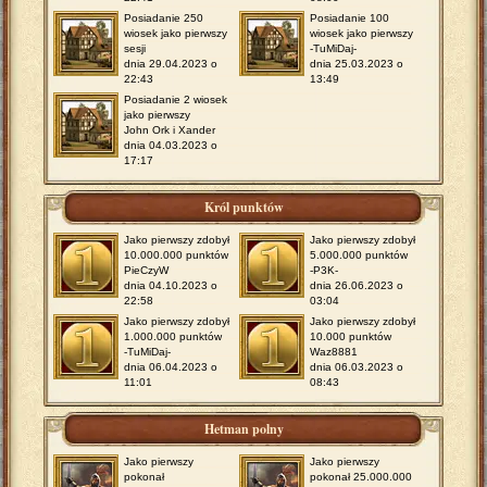
Posiadanie 250
Posiadanie 100
wiosek jako pierwszy
wiosek jako pierwszy
sesji
-TuMiDaj-
dnia 29.04.2023 o
dnia 25.03.2023 o
22:43
13:49
Posiadanie 2 wiosek
jako pierwszy
John Ork i Xander
dnia 04.03.2023 o
17:17
Król punktów
Jako pierwszy zdobył
Jako pierwszy zdobył
10.000.000 punktów
5.000.000 punktów
PieCzyW
-P3K-
dnia 04.10.2023 o
dnia 26.06.2023 o
22:58
03:04
Jako pierwszy zdobył
Jako pierwszy zdobył
1.000.000 punktów
10.000 punktów
-TuMiDaj-
Waz8881
dnia 06.04.2023 o
dnia 06.03.2023 o
11:01
08:43
Hetman polny
Jako pierwszy
Jako pierwszy
pokonał
pokonał 25.000.000