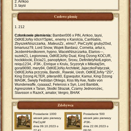
Arrkoo
taysi
Czołowe plemię
212
Członkowie plemienia:
Bamber006 x PIN, Arrkoo, taysi,
OdKlEJoNy n0cnYSpIeL, enemy x Karolcia, CanNabis,
ZbyszekNiszczarka, .MateusZz., elmo7, PieCzyW, gruby20xd,
bmariusz79, Lord Snow, Wujek Bardasz, Cornelia, artur.s,
JezdemHordkorem, hypno, WacekNiszczarka, Elarios---,
suzek21, Legionowa, OdKlEJoNy Dual, King Dzong KOCUR,
hockiklocki, Elcia21, panoptykon, Sroxu, DefinitelyNotLegion,
reiqu1234, -P3K-, Enrique x Krulu, Scyzoryk x MikołajSm,
goral9090, mery94, OdKlEJoNy Architekt, JajeczkoPatyczak,
OdKlEJoNa przczoła, Bandii., Rawski, Uesh, OdKlEJoNy *ZG*,
King Dzong ALTER, piteran80, Egsequtor, Kamui, King Dzong
MAGIK, Święty Fedistan Ohlego, Kiss My Axe, Nativ von
Wunderwaffe, cyaaaa2, Feleross x Syn, Lord Bambik,
Agreszolek x Taran, Słodki Strazak, Czarny Jednorożec,
Slavsson x RazeX, amator, Vergro, BHAK
Zdobywca
Posiadanie 1000
Posiadanie 500
wiosek jako pierwszy
wiosek jako pierwszy
PieCzyW
-P3K-
dnia 09.10.2023 o
dnia 22.06.2023 o
22:41
08:00