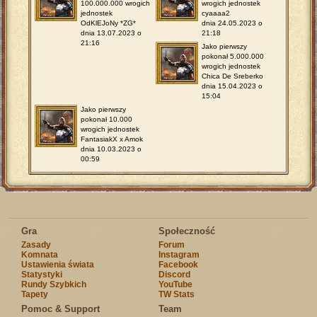
100.000.000 wrogich
wrogich jednostek
jednostek
cyaaaa2
OdKlEJoNy *ZG*
dnia 24.05.2023 o
dnia 13.07.2023 o
21:18
21:16
Jako pierwszy
pokonał 5.000.000
wrogich jednostek
Chica De Sreberko
dnia 15.04.2023 o
15:04
Jako pierwszy
pokonał 10.000
wrogich jednostek
FantasiakX x Amok
dnia 10.03.2023 o
00:59
Gra
Społeczność
Zasady
Forum
Komnata
Instagram
Ustawienia świata
Facebook
Statystyki
Discord
Rundy Szybkich
YouTube
Tapety
TW Stats
Pomoc & Support
Team