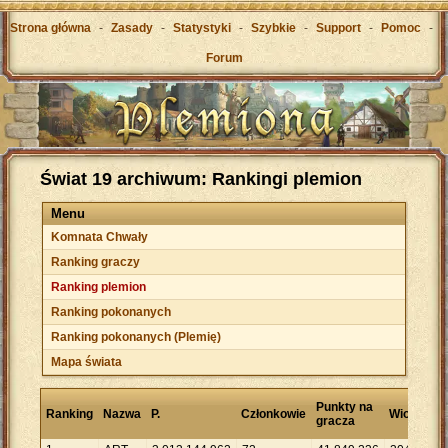
Strona główna
-
Zasady
-
Statystyki
-
Szybkie
-
Support
-
Pomoc
-
Forum
Świat 19 archiwum: Rankingi plemion
Menu
Komnata Chwały
Ranking graczy
Ranking plemion
Ranking pokonanych
Ranking pokonanych (Plemię)
Mapa świata
Punkty na
Ranking
Nazwa
P.
Członkowie
Wioski
gracza