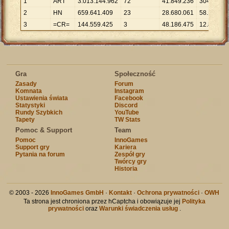
1
ART
3
.
013
.
144
.
962
72
41
.
849
.
236
304
.
673
2
HN
659
.
641
.
409
23
28
.
680
.
061
58
.
174
3
=CR=
144
.
559
.
425
3
48
.
186
.
475
12
.
890
Gra
Społeczność
Zasady
Forum
Komnata
Instagram
Ustawienia świata
Facebook
Statystyki
Discord
Rundy Szybkich
YouTube
Tapety
TW Stats
Pomoc & Support
Team
Pomoc
InnoGames
Support gry
Kariera
Pytania na forum
Zespół gry
Twórcy gry
Historia
© 2003 - 2026
InnoGames GmbH
·
Kontakt
·
Ochrona prywatności
·
OWH
Ta strona jest chroniona przez hCaptcha i obowiązuje jej
Polityka
prywatności
oraz
Warunki świadczenia usług
.