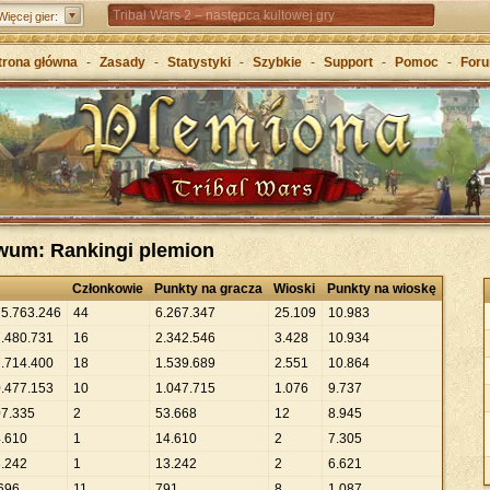
Tribal Wars 2 – następca kultowej gry
Więcej gier:
Forge of Empires – Strategia o epokach cywilizacji
trona główna
-
Zasady
-
Statystyki
-
Szybkie
-
Support
-
Pomoc
-
For
Grepolis – Wznieś imperium w antycznej Grecji
iwum: Rankingi plemion
Członkowie
Punkty na gracza
Wioski
Punkty na wioskę
75
.
763
.
246
44
6
.
267
.
347
25
.
109
10
.
983
7
.
480
.
731
16
2
.
342
.
546
3
.
428
10
.
934
7
.
714
.
400
18
1
.
539
.
689
2
.
551
10
.
864
0
.
477
.
153
10
1
.
047
.
715
1
.
076
9
.
737
07
.
335
2
53
.
668
12
8
.
945
4
.
610
1
14
.
610
2
7
.
305
3
.
242
1
13
.
242
2
6
.
621
696
11
791
8
1
.
087