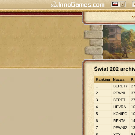
S
Świat 202 arch
Ranking
Nazwa
P.
1
BERETY
2
2
PEWNI
3
3
BERET.
2
4
HEVRA
1
5
KONIEC
1
6
RENTA
1
7
PEWNI2
1
8
XXX
8
.