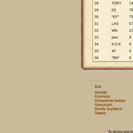
28
TORY
1
29
[V]
7
30
*EF*
7
31
LAS
5
32
WN
2
33
pwc
0
34
K.D.K.
0
35
4F
0
36
*BN*
0
Gra
Zasady
Komnata
Ustawienia świata
Statystyki
Rundy Szybkich
Tapety
Ta strona jest 