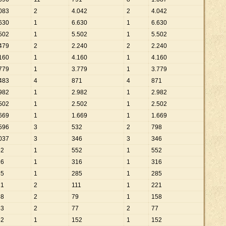
083
2
4
.
042
2
4
.
042
630
1
6
.
630
1
6
.
630
502
1
5
.
502
1
5
.
502
479
2
2
.
240
2
2
.
240
160
1
4
.
160
1
4
.
160
779
1
3
.
779
1
3
.
779
483
4
871
4
871
982
1
2
.
982
1
2
.
982
502
1
2
.
502
1
2
.
502
669
1
1
.
669
1
1
.
669
596
3
532
2
798
037
3
346
3
346
52
1
552
1
552
16
1
316
1
316
85
1
285
1
285
21
2
111
1
221
58
2
79
1
158
53
2
77
2
77
52
1
152
1
152