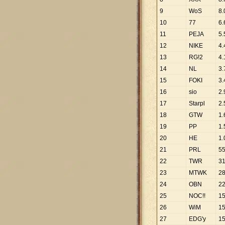
9
WoS
8
.
10
77
6
.
11
PEJA
5
.
12
NIKE
4
.
13
RG!2
4
.
14
NL
3
.
15
FOKI
3
.
16
sio
2
.
17
Starpl
2
.
18
GTW
1
.
19
PP
1
.
20
HE
1
.
21
PRL
5
22
TWR
3
23
MTWK
2
24
OBN
2
25
NOC!!
1
26
WiM
1
27
EDG'y
1