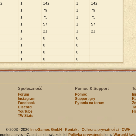
42
1
142
1
142
9
1
79
1
79
5
1
75
1
75
7
1
57
1
57
1
1
21
1
21
2
0
0
1
0
0
1
0
0
1
0
0
Społeczność
Pomoc & Support
T
Forum
Pomoc
I
Instagram
Support gry
Ka
Facebook
Pytania na forum
Ze
Discord
Tw
YouTube
Hi
TW Stats
© 2003 - 2026
InnoGames GmbH
·
Kontakt
·
Ochrona prywatności
·
OWH
chroniona przez hCaptcha i obowiązuje jej
Polityka prywatności
oraz
Warunki świa