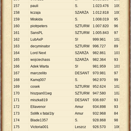
157
pauli
S.
1
.
023
.
476
109
9
.
158
kczaja
SZARŻA
1
.
012
.
818
100
1
159
Miskida
S.
1
.
008
.
019
95
1
160
piotrpeters
SZTURM
1
.
007
.
820
96
1
161
SansPL
SZTURM
1
.
005
.
843
97
1
162
LubAxP
S!
999
.
961
102
9
.
163
decyminator
SZTURM
996
.
727
89
1
164
Lord Next
SZARŻA
982
.
861
101
9
.
165
wojciechass
SZARŻA
982
.
364
93
1
166
Adek Warta
S!
981
.
959
101
9
.
167
marczelito
DESANT
970
.
981
97
1
168
Kamq007
S.
962
.
970
99
9
.
169
cosek
SZTURM
952
.
624
102
9
.
170
hiszpan01wg
SZTURM
947
.
580
102
9
.
171
miszka819
DESANT
936
.
697
93
1
172
Ellavenor
Amur
934
.
898
93
1
173
SsMk x fatal1ty
Amur
932
.
968
84
1
174
Blade1357
S.
928
.
868
98
9
.
175
Victoria001
Leszcz
926
.
570
106
8
.