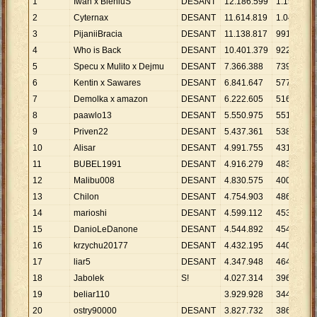
1
Iwan x BieniuS
DESANT
12
.
186
.
599
1
.
159
1
2
Cyternax
DESANT
11
.
614
.
819
1
.
044
1
3
PijaniiBracia
DESANT
11
.
138
.
817
991
1
4
Who is Back
DESANT
10
.
401
.
379
922
1
5
Specu x Mulito x Dejmu
DESANT
7
.
366
.
388
739
9
.
6
Kentin x Sawares
DESANT
6
.
841
.
647
577
1
7
Demolka x amazon
DESANT
6
.
222
.
605
516
1
8
paawlo13
DESANT
5
.
550
.
975
551
1
9
Priven22
DESANT
5
.
437
.
361
538
1
10
Alisar
DESANT
4
.
991
.
755
431
1
11
BUBEL1991
DESANT
4
.
916
.
279
483
1
12
Malibu008
DESANT
4
.
830
.
575
400
1
13
Chilon
DESANT
4
.
754
.
903
486
9
.
14
marioshi
DESANT
4
.
599
.
112
453
1
15
DanioLeDanone
DESANT
4
.
544
.
892
454
1
16
krzychu20177
DESANT
4
.
432
.
195
440
1
17
liar5
DESANT
4
.
347
.
948
464
9
.
18
Jabolek
S!
4
.
027
.
314
396
1
19
beliar110
3
.
929
.
928
344
1
20
ostry90000
DESANT
3
.
827
.
732
386
9
.