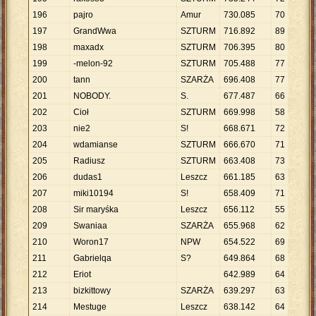
196
pajro
Amur
730
.
085
70
1
197
GrandWwa
SZTURM
716
.
892
89
8
.
198
maxadx
SZTURM
706
.
395
80
8
.
199
-melon-92
SZTURM
705
.
488
77
9
.
200
tann
SZARŻA
696
.
408
77
9
.
201
NOBODY.
S.
677
.
487
66
1
202
Cioł
SZTURM
669
.
998
58
1
203
nie2
S!
668
.
671
72
9
.
204
wdamianse
SZTURM
666
.
670
71
9
.
205
Radiusz
SZTURM
663
.
408
73
9
.
206
dudas1
Leszcz
661
.
185
63
1
207
miki10194
S!
658
.
409
71
9
.
208
Sir maryśka
Leszcz
656
.
112
55
1
209
Swaniaa
SZARŻA
655
.
968
62
1
210
Woron17
NPW
654
.
522
69
9
.
211
Gabrielqa
S?
649
.
864
68
9
.
212
Eriot
642
.
989
64
1
213
bizkittowy
SZARŻA
639
.
297
63
1
214
Mestuge
Leszcz
638
.
142
64
9
.