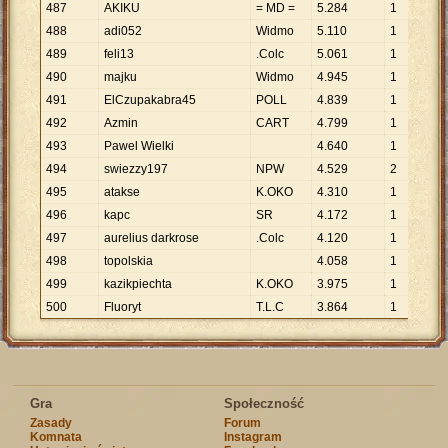
487
AKIKU
= MD =
5
.
284
1
5
.
488
adi052
Widmo
5
.
110
1
5
.
489
feli13
.Colc
5
.
061
1
5
.
490
majku
Widmo
4
.
945
1
4
.
491
ElCzupakabra45
POLL
4
.
839
1
4
.
492
Azmin
CART
4
.
799
1
4
.
493
Pawel Wielki
4
.
640
1
4
.
494
swiezzy197
NPW
4
.
529
2
2
.
495
atakse
K.OKO
4
.
310
1
4
.
496
kapc
SR
4
.
172
1
4
.
497
aurelius darkrose
.Colc
4
.
120
1
4
.
498
topolskia
4
.
058
1
4
.
499
kazikpiechta
K.OKO
3
.
975
1
3
.
500
Fluoryt
T.L.C
3
.
864
1
3
.
Gra
Społeczność
Zasady
Forum
Komnata
Instagram