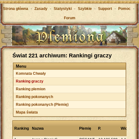
Strona główna
-
Zasady
-
Statystyki
-
Szybkie
-
Support
-
Pomoc
-
Forum
Świat 221 archiwum: Rankingi graczy
Menu
Komnata Chwały
Ranking graczy
Ranking plemion
Ranking pokonanych
Ranking pokonanych (Plemię)
Mapa świata
P
Ranking
Nazwa
Plemię
P.
Wioski
n
w