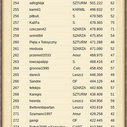
254
sdfcghbjk
SZTURM
501
.
222
62
8
.
255
karmil1
KARMIL
496
.
832
57
8
.
256
pitbull.
S.
479
.
585
52
9
.
257
KaliFa
S.
478
.
365
75
6
.
258
czeczen42
SZARŻA
476
.
800
71
6
.
259
unimil84
SZARŻA
475
.
854
54
8
.
260
Pięta x Toksyczny
SZTURM
471
.
288
46
1
261
modusia
SZARŻA
471
.
080
52
9
.
262
przemo02033
Amur
468
.
970
47
9
.
263
lowcapatipp
S.
468
.
416
47
9
.
264
gronow1990
.Colc
458
.
450
57
8
.
265
darecli
Leszcz
446
.
369
49
9
.
266
Sandre
OF
444
.
126
44
1
267
fefekps
SZARŻA
442
.
606
57
7
.
268
Karegis
SZTURM
436
.
409
51
8
.
269
heerda
Leszcz
434
.
956
59
7
.
270
theforestspartan
Leszcz
433
.
618
55
7
.
271
Szamano1997
Amur
429
.
258
42
1
272
gangi
OF
422
.
445
48
8
.