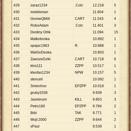
429
zaraz1234
.Colc
12
.
218
5
2
.
430
mobileman
11
.
804
1
1
431
GromeQ666
CART
11
.
543
4
2
.
432
RoboAdam
.Colc
11
.
401
3
3
.
433
Destiny Orlik
11
.
094
15
7
434
Matkoboska
10
.
892
1
1
435
spajac1963
R.
10
.
888
1
1
436
WalGoDeska
10
.
803
1
1
437
ZawszeDziki
CART
10
.
718
6
1
.
438
klos111
ZZPP
10
.
517
1
1
439
kleofas1234
NPW
10
.
157
5
2
.
440
stencell
10
.
092
1
1
441
Smiechoo
EPZPP
10
.
018
1
1
442
gruby3336
9
.
939
3
3
.
443
Jasminum
KILL
9
.
853
3
3
.
444
Petro180
EPZPP
9
.
784
2
4
.
445
Brbi
TAK
9
.
771
1
9
.
446
Wojt 2000
ZZPP
9
.
644
2
4
.
447
xPaul
9
.
539
1
9
.