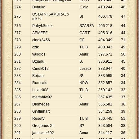
273
Patryk7686 x Kang Hur
CART
413
.
866
43
9
.
274
Dybuko
.Colc
410
.
244
48
8
.
OSTATNI SAMURAJ x
275
S!
406
.
478
47
8
.
mk76
276
PatrykSmok
SZARŻA
406
.
218
44
9
.
277
AEMEEF
CART
405
.
316
44
9
.
278
cinek3456
OF
404
.
349
71
5
.
279
czik
T.L.B
400
.
343
49
8
.
280
valldios
Amur
397
.
671
50
7
.
281
Dziadu.
S.
386
.
911
45
8
.
282
Cinek012
Leszcz
383
.
947
40
9
.
283
Bojcza
S!
383
.
595
34
1
284
Rumcais
NPW
382
.
857
34
1
285
Luzur008
T.L.B
369
.
142
33
1
286
martabtw92
S.
367
.
435
37
9
.
287
Diomedes
Amur
365
.
581
38
9
.
288
Gryffinhart
364
.
259
39
9
.
289
ResetV
T.L.B
356
.
445
51
6
.
290
Gregorius XII
S?
353
.
584
38
9
.
291
janeczek692
Amur
344
.
117
36
9
.