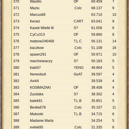
370
Wasillo
OF
69
.
459
7
9
.
371
Maziu
.Colc
68
.
137
9
7
.
372
Marcus68
63
.
710
10
6
.
373
Keraiz
CART
63
.
041
9
7
.
374
Kazek Wielki III
S?
61
.
056
6
1
375
CyCu313
OF
59
.
860
8
7
.
376
matsow246468
T.L.C
56
.
131
14
4
.
377
baczkow
.Colc
51
.
108
16
3
.
378
spawn291
OF
50
.
971
10
5
.
379
marchewiaczy
S?
50
.
183
5
1
380
trabi07
YENG
48
.
964
5
9
.
381
Nerwobull
GoAT
39
.
597
4
9
.
382
Avi44
39
.
539
4
9
.
383
KOSIMAZAKI
OF
38
.
408
4
9
.
384
Zuzdaka
S?
38
.
302
4
9
.
385
balek91
T.L.B
35
.
851
5
7
.
386
Bestia678
.Colc
35
.
107
11
3
.
387
Mukooki
T.L.B
34
.
715
6
5
.
388
Madame Marla
34
.
254
5
6
.
389
evilek95
.Colc
31
.
335
6
5
.