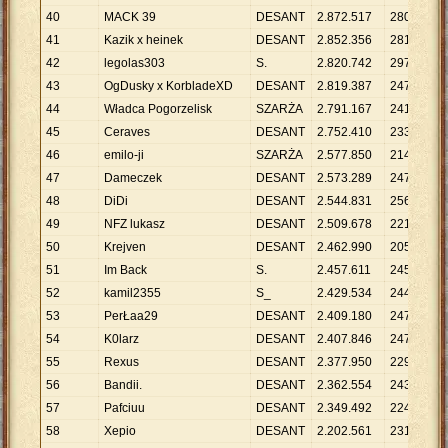
40
MACK 39
DESANT
2
.
872
.
517
280
1
41
Kazik x heinek
DESANT
2
.
852
.
356
281
1
42
legolas303
S.
2
.
820
.
742
297
9
.
43
OgDusky x KorbladeXD
DESANT
2
.
819
.
387
247
1
44
Władca Pogorzelisk
SZARŻA
2
.
791
.
167
241
1
45
Ceraves
DESANT
2
.
752
.
410
233
1
46
emilo-ji
SZARŻA
2
.
577
.
850
214
1
47
Dameczek
DESANT
2
.
573
.
289
247
1
48
DiDi
DESANT
2
.
544
.
831
256
9
.
49
NFZ lukasz
DESANT
2
.
509
.
678
221
1
50
Krejven
DESANT
2
.
462
.
990
205
1
51
Im Back
S.
2
.
457
.
611
245
1
52
kamil2355
S_
2
.
429
.
534
244
9
.
53
PerŁaa29
DESANT
2
.
409
.
180
247
9
.
54
K0larz
DESANT
2
.
407
.
846
247
9
.
55
Rexus
DESANT
2
.
377
.
950
229
1
56
Bandii.
DESANT
2
.
362
.
554
243
9
.
57
Pafciuu
DESANT
2
.
349
.
492
224
1
58
Xepio
DESANT
2
.
202
.
561
231
9
.