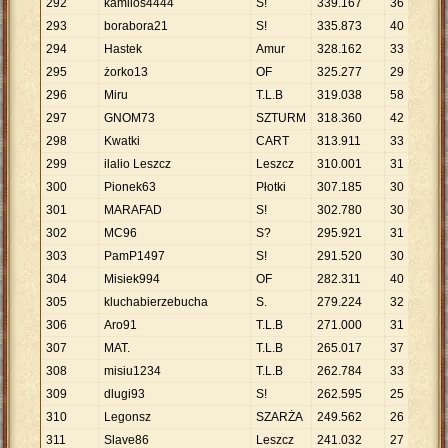
292
kamilos4444
S!
339
.
167
36
9
.
293
borabora21
S!
335
.
873
40
8
.
294
Hastek
Amur
328
.
162
33
9
.
295
żorko13
OF
325
.
277
29
1
296
Miru
T.L.B
319
.
038
58
5
.
297
GNOM73
SZTURM
318
.
360
42
7
.
298
Kwatki
CART
313
.
911
33
9
.
299
ilalio Leszcz
Leszcz
310
.
001
31
1
300
Pionek63
Płotki
307
.
185
30
1
301
MARAFAD
S!
302
.
780
30
1
302
MC96
S?
295
.
921
31
9
.
303
PamP1497
S!
291
.
520
30
9
.
304
Misiek994
OF
282
.
311
40
7
.
305
kluchabierzebucha
S.
279
.
224
32
8
.
306
Aro91
T.L.B
271
.
000
31
8
.
307
MAT.
T.L.B
265
.
017
37
7
.
308
misiu1234
T.L.B
262
.
784
33
7
.
309
dlugi93
S!
262
.
595
25
1
310
Legonsz
SZARŻA
249
.
562
26
9
.
311
Slave86
Leszcz
241
.
032
27
8
.