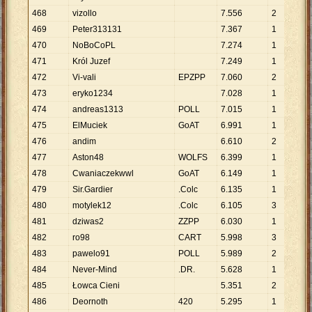
468
vizollo
7
.
556
2
3
.
469
Peter313131
7
.
367
1
7
.
470
NoBoCoPL
7
.
274
1
7
.
471
Król Juzef
7
.
249
1
7
.
472
Vi-vali
EPZPP
7
.
060
2
3
.
473
eryko1234
7
.
028
1
7
.
474
andreas1313
POLL
7
.
015
1
7
.
475
ElMuciek
GoAT
6
.
991
1
6
.
476
andim
6
.
610
2
3
.
477
Aston48
WOLFS
6
.
399
1
6
.
478
Cwaniaczekwwl
GoAT
6
.
149
1
6
.
479
Sir.Gardier
.Colc
6
.
135
1
6
.
480
motylek12
.Colc
6
.
105
3
2
.
481
dziwas2
ZZPP
6
.
030
1
6
.
482
ro98
CART
5
.
998
3
1
.
483
pawelo91
POLL
5
.
989
2
2
.
484
Never-Mind
.DR.
5
.
628
1
5
.
485
Łowca Cieni
5
.
351
2
2
.
486
Deornoth
420
5
.
295
1
5
.