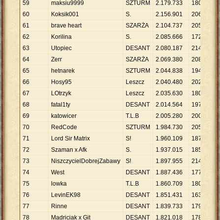
59
maksiu9999
SZTURM
2
.
179
.
733
180
1
60
Koksik001
S.
2
.
156
.
901
206
1
61
brave heart
SZARŻA
2
.
104
.
737
205
1
62
Korilina
S.
2
.
085
.
666
172
1
63
Utopiec
DESANT
2
.
080
.
187
214
9
.
64
Zerr
SZARŻA
2
.
069
.
380
208
9
.
65
hetnarek
SZTURM
2
.
044
.
838
194
1
66
Hosy95
Leszcz
2
.
040
.
480
202
1
67
LOtrzyk
Leszcz
2
.
035
.
630
180
1
68
fatal1ty
DESANT
2
.
014
.
564
197
1
69
katowicer
T.L.B
2
.
005
.
280
200
1
70
RedCode
SZTURM
1
.
984
.
730
205
9
.
71
Lord Sir Matrix
S!
1
.
960
.
109
187
1
72
Szaman x Afk
S.
1
.
937
.
015
185
1
73
NiszczycielDobrejZabawy
S!
1
.
897
.
955
214
8
.
74
West
DESANT
1
.
887
.
436
177
1
75
lowka
T.L.B
1
.
860
.
709
180
1
76
LevinEK98
DESANT
1
.
851
.
431
163
1
77
Rinne
DESANT
1
.
839
.
733
179
1
78
Madriciak x Git
DESANT
1
.
821
.
018
178
1