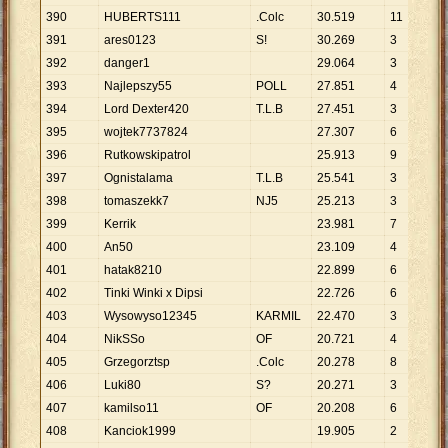
390
HUBERTS111
.Colc
30
.
519
11
2
.
391
ares0123
S!
30
.
269
3
1
392
danger1
29
.
064
3
9
.
393
Najlepszy55
POLL
27
.
851
4
6
.
394
Lord Dexter420
T.L.B
27
.
451
3
9
.
395
wojtek7737824
27
.
307
6
4
.
396
Rutkowskipatrol
25
.
913
9
2
.
397
Ognistalama
T.L.B
25
.
541
3
8
.
398
tomaszekk7
NJ5
25
.
213
3
8
.
399
Kerrik
23
.
981
7
3
.
400
An50
23
.
109
4
5
.
401
hatak8210
22
.
899
6
3
.
402
Tinki Winki x Dipsi
22
.
726
6
3
.
403
Wysowyso12345
KARMIL
22
.
470
3
7
.
404
NikSSo
OF
20
.
721
4
5
.
405
Grzegorztsp
.Colc
20
.
278
8
2
.
406
Luki80
S?
20
.
271
3
6
.
407
kamilso11
OF
20
.
208
6
3
.
408
Kanciok1999
19
.
905
2
9
.