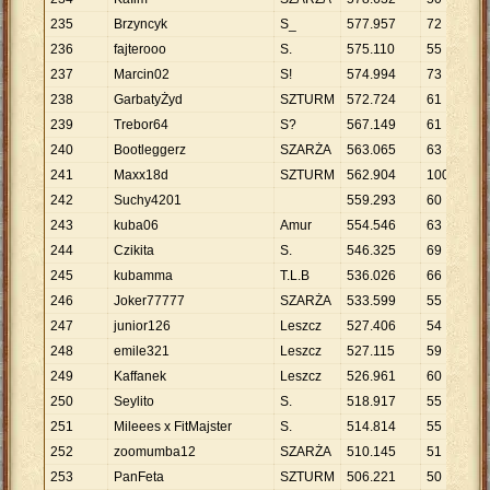
235
Brzyncyk
S_
577
.
957
72
8
.
236
fajterooo
S.
575
.
110
55
1
237
Marcin02
S!
574
.
994
73
7
.
238
GarbatyŻyd
SZTURM
572
.
724
61
9
.
239
Trebor64
S?
567
.
149
61
9
.
240
Bootleggerz
SZARŻA
563
.
065
63
8
.
241
Maxx18d
SZTURM
562
.
904
100
5
.
242
Suchy4201
559
.
293
60
9
.
243
kuba06
Amur
554
.
546
63
8
.
244
Czikita
S.
546
.
325
69
7
.
245
kubamma
T.L.B
536
.
026
66
8
.
246
Joker77777
SZARŻA
533
.
599
55
9
.
247
junior126
Leszcz
527
.
406
54
9
.
248
emile321
Leszcz
527
.
115
59
8
.
249
Kaffanek
Leszcz
526
.
961
60
8
.
250
Seylito
S.
518
.
917
55
9
.
251
Mileees x FitMajster
S.
514
.
814
55
9
.
252
zoomumba12
SZARŻA
510
.
145
51
1
253
PanFeta
SZTURM
506
.
221
50
1