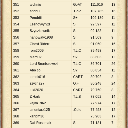
351
techniq
GoAT
111
.
616
13
8
.
352
andriu
.Colc
107
.
785
16
6
.
353
Pendriii
S+
102
.
189
11
9
.
354
Lesnovvylv2l
S!
92
.
597
11
8
.
355
Szyszkownik
S!
92
.
183
11
8
.
356
nanowaty1908
S!
91
.
509
9
1
357
Ghost Riderr
S!
91
.
050
16
5
.
358
rom2009
T.L.C
89
.
498
17
5
.
359
Marduk
S?
88
.
603
11
8
.
360
Lord Broniszewski
T.L.C
86
.
701
26
3
.
361
Abo co
S?
80
.
854
11
7
.
362
tomek016
CART
80
.
702
8
1
363
szycha97
O.F
80
.
248
24
3
.
364
luki2020
CART
79
.
750
8
9
.
365
ZiHark
T.L.B
78
.
052
14
5
.
366
kajko1962
77
.
974
17
4
.
367
cmentarz125
.Colc
77
.
458
12
6
.
368
kartom36
73
.
903
17
4
.
369
Dai-Rosomak
S!
71
.
181
7
1