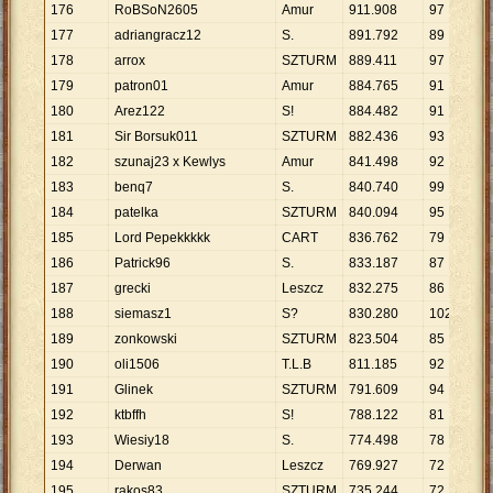
176
RoBSoN2605
Amur
911
.
908
97
9
.
177
adriangracz12
S.
891
.
792
89
1
178
arrox
SZTURM
889
.
411
97
9
.
179
patron01
Amur
884
.
765
91
9
.
180
Arez122
S!
884
.
482
91
9
.
181
Sir Borsuk011
SZTURM
882
.
436
93
9
.
182
szunaj23 x Kewlys
Amur
841
.
498
92
9
.
183
benq7
S.
840
.
740
99
8
.
184
patelka
SZTURM
840
.
094
95
8
.
185
Lord Pepekkkkk
CART
836
.
762
79
1
186
Patrick96
S.
833
.
187
87
9
.
187
grecki
Leszcz
832
.
275
86
9
.
188
siemasz1
S?
830
.
280
102
8
.
189
zonkowski
SZTURM
823
.
504
85
9
.
190
oli1506
T.L.B
811
.
185
92
8
.
191
Glinek
SZTURM
791
.
609
94
8
.
192
ktbffh
S!
788
.
122
81
9
.
193
Wiesiy18
S.
774
.
498
78
9
.
194
Derwan
Leszcz
769
.
927
72
1
195
rakos83
SZTURM
735
.
244
72
1