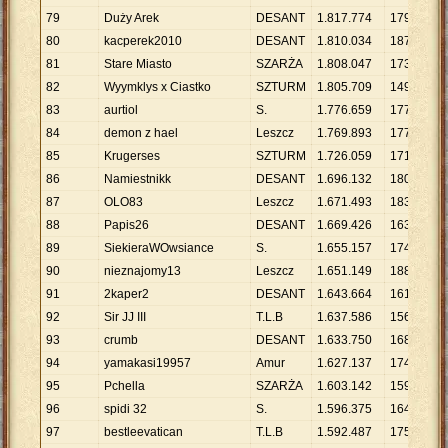
79
Duży Arek
DESANT
1
.
817
.
774
179
1
80
kacperek2010
DESANT
1
.
810
.
034
187
9
.
81
Stare Miasto
SZARŻA
1
.
808
.
047
173
1
82
Wyymklys x Ciastko
SZTURM
1
.
805
.
709
149
1
83
aurtiol
S.
1
.
776
.
659
177
1
84
demon z hael
Leszcz
1
.
769
.
893
177
9
.
85
Krugerses
SZTURM
1
.
726
.
059
171
1
86
Namiestnikk
DESANT
1
.
696
.
132
180
9
.
87
OLO83
Leszcz
1
.
671
.
493
183
9
.
88
Papis26
DESANT
1
.
669
.
426
163
1
89
SiekieraWOwsiance
S.
1
.
655
.
157
174
9
.
90
nieznajomy13
Leszcz
1
.
651
.
149
188
8
.
91
2kaper2
DESANT
1
.
643
.
664
161
1
92
Sir JJ III
T.L.B
1
.
637
.
586
156
1
93
crumb
DESANT
1
.
633
.
750
168
9
.
94
yamakasi19957
Amur
1
.
627
.
137
174
9
.
95
Pchella
SZARŻA
1
.
603
.
142
159
1
96
spidi 32
S.
1
.
596
.
375
164
9
.
97
bestleevatican
T.L.B
1
.
592
.
487
175
9
.