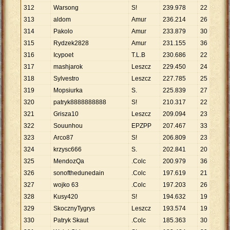
312
Warsong
S!
239
.
978
22
1
313
aldom
Amur
236
.
214
26
9
.
314
Pakolo
Amur
233
.
879
30
7
.
315
Rydzek2828
Amur
231
.
155
36
6
.
316
Icypoet
T.L.B
230
.
686
22
1
317
mashjarok
Leszcz
229
.
450
24
9
.
318
Sylvestro
Leszcz
227
.
785
25
9
.
319
Mopsiurka
S.
225
.
839
27
8
.
320
patryk8888888888
S!
210
.
317
22
9
.
321
Grisza10
Leszcz
209
.
094
23
9
.
322
Souunhou
EPZPP
207
.
467
33
6
.
323
Arco87
S!
206
.
809
23
8
.
324
krzysc666
S.
202
.
841
20
1
325
MendozQa
.Colc
200
.
979
36
5
.
326
sonofthedunedain
.Colc
197
.
619
21
9
.
327
wojko 63
.Colc
197
.
203
26
7
.
328
Kusy420
S!
194
.
632
19
1
329
SkocznyTygrys
Leszcz
193
.
574
19
1
330
Patryk Skaut
.Colc
185
.
363
30
6
.