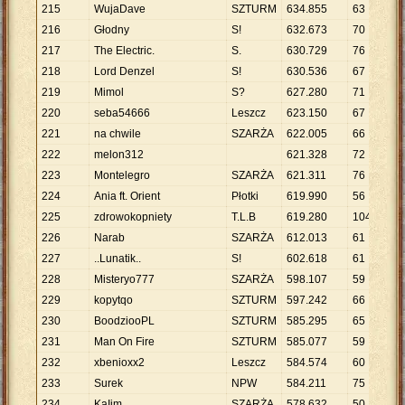
215
WujaDave
SZTURM
634
.
855
63
1
216
Głodny
S!
632
.
673
70
9
.
217
The Electric.
S.
630
.
729
76
8
.
218
Lord Denzel
S!
630
.
536
67
9
.
219
Mimol
S?
627
.
280
71
8
.
220
seba54666
Leszcz
623
.
150
67
9
.
221
na chwile
SZARŻA
622
.
005
66
9
.
222
melon312
621
.
328
72
8
.
223
Montelegro
SZARŻA
621
.
311
76
8
.
224
Ania ft. Orient
Płotki
619
.
990
56
1
225
zdrowokopniety
T.L.B
619
.
280
104
5
.
226
Narab
SZARŻA
612
.
013
61
1
227
..Lunatik..
S!
602
.
618
61
9
.
228
Misteryo777
SZARŻA
598
.
107
59
1
229
kopytqo
SZTURM
597
.
242
66
9
.
230
BoodziooPL
SZTURM
585
.
295
65
9
.
231
Man On Fire
SZTURM
585
.
077
59
9
.
232
xbenioxx2
Leszcz
584
.
574
60
9
.
233
Surek
NPW
584
.
211
75
7
.
234
KaIim
SZARŻA
578
.
632
50
1