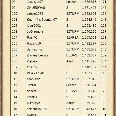
98
Jaszczur97
Leszcz
1
.
576
.
876
171
9
.
99
CHUESWAS
S.
1
.
571
.
428
148
1
100
czesio1975
SZTURM
1
.
562
.
603
156
1
101
Knorr44 x Spontan07
S.
1
.
554
.
849
148
1
102
lolmi2001
S.
1
.
553
.
489
158
9
.
103
JeGrzegorz
SZTURM
1
.
540
.
296
177
8
.
104
Ras 7C
SZARŻA
1
.
505
.
051
151
9
.
105
Hazard10
SZTURM
1
.
482
.
397
156
9
.
106
dani abrius
SZTURM
1
.
465
.
088
145
1
107
Zjarany Leszcz
DESANT
1
.
462
.
337
152
9
.
108
Ziębiak
Amur
1
.
415
.
093
134
1
109
Czarny.
S.
1
.
410
.
432
144
9
.
110
Wiki x Lolek
S.
1
.
407
.
488
140
1
111
szabla32
SZTURM
1
.
387
.
013
138
1
112
Tazzar
Leszcz
1
.
380
.
524
139
9
.
113
desert
DESANT
1
.
363
.
749
123
1
114
krooll 11
S!
1
.
359
.
456
138
9
.
115
DJmuzyn1
Amur
1
.
355
.
020
150
9
.
116
szlachcic2009
SZTURM
1
.
343
.
476
110
1
117
owen10
S.
1
.
328
.
457
131
1