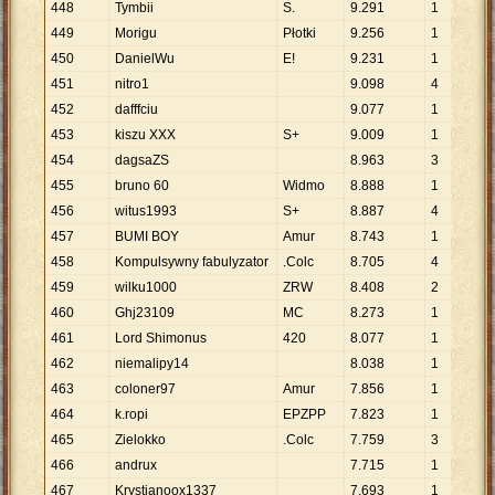
448
Tymbii
S.
9
.
291
1
9
.
449
Morigu
Płotki
9
.
256
1
9
.
450
DanielWu
E!
9
.
231
1
9
.
451
nitro1
9
.
098
4
2
.
452
dafffciu
9
.
077
1
9
.
453
kiszu XXX
S+
9
.
009
1
9
.
454
dagsaZS
8
.
963
3
2
.
455
bruno 60
Widmo
8
.
888
1
8
.
456
witus1993
S+
8
.
887
4
2
.
457
BUMI BOY
Amur
8
.
743
1
8
.
458
Kompulsywny fabulyzator
.Colc
8
.
705
4
2
.
459
wilku1000
ZRW
8
.
408
2
4
.
460
Ghj23109
MC
8
.
273
1
8
.
461
Lord Shimonus
420
8
.
077
1
8
.
462
niemalipy14
8
.
038
1
8
.
463
coloner97
Amur
7
.
856
1
7
.
464
k.ropi
EPZPP
7
.
823
1
7
.
465
Zielokko
.Colc
7
.
759
3
2
.
466
andrux
7
.
715
1
7
.
467
Krystianoox1337
7
.
693
1
7
.