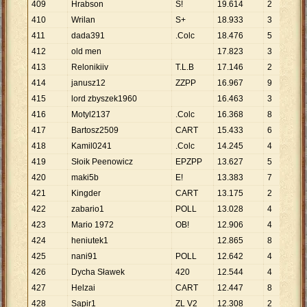
409
Hrabson
S!
19
.
614
2
9
.
410
Wrilan
S+
18
.
933
3
6
.
411
dada391
.Colc
18
.
476
5
3
.
412
old men
17
.
823
3
5
.
413
Relonikiiv
T.L.B
17
.
146
2
8
.
414
janusz12
ZZPP
16
.
967
9
1
.
415
lord zbyszek1960
16
.
463
3
5
.
416
Motyl2137
.Colc
16
.
368
8
2
.
417
Bartosz2509
CART
15
.
433
6
2
.
418
Kamil0241
.Colc
14
.
245
4
3
.
419
Słoik Peenowicz
EPZPP
13
.
627
5
2
.
420
maki5b
E!
13
.
383
7
1
.
421
Kingder
CART
13
.
175
2
6
.
422
zabario1
POLL
13
.
028
4
3
.
423
Mario 1972
OB!
12
.
906
4
3
.
424
heniutek1
12
.
865
8
1
.
425
nani91
POLL
12
.
642
4
3
.
426
Dycha Sławek
420
12
.
544
4
3
.
427
Helzai
CART
12
.
447
8
1
.
428
Sapir1
ZL V2
12
.
308
2
6
.