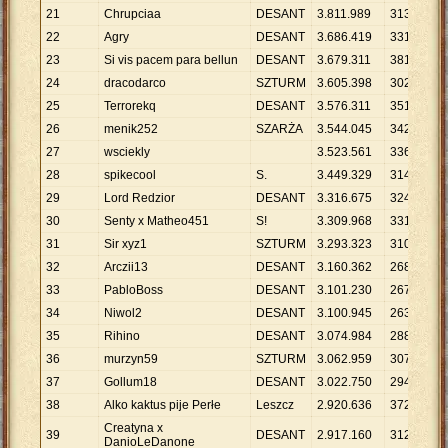
21
Chrupciaa
DESANT
3
.
811
.
989
313
1
22
Agry
DESANT
3
.
686
.
419
331
1
23
Si vis pacem para bellun
DESANT
3
.
679
.
311
381
9
.
24
dracodarco
SZTURM
3
.
605
.
398
302
1
25
Terrorekq
DESANT
3
.
576
.
311
351
1
26
menik252
SZARŻA
3
.
544
.
045
342
1
27
wsciekly
3
.
523
.
561
336
1
28
spikecool
S.
3
.
449
.
329
314
1
29
Lord Redzior
DESANT
3
.
316
.
675
324
1
30
Senty x Matheo451
S!
3
.
309
.
968
331
1
31
Sir xyz1
SZTURM
3
.
293
.
323
310
1
32
Arczii13
DESANT
3
.
160
.
362
268
1
33
PabloBoss
DESANT
3
.
101
.
230
267
1
34
Niwol2
DESANT
3
.
100
.
945
263
1
35
Rihino
DESANT
3
.
074
.
984
288
1
36
murzyn59
SZTURM
3
.
062
.
959
307
9
.
37
Gollum18
DESANT
3
.
022
.
750
294
1
38
Alko kaktus pije Perłe
Leszcz
2
.
920
.
636
372
7
.
Creatyna x
39
DESANT
2
.
917
.
160
312
9
.
DanioLeDanone