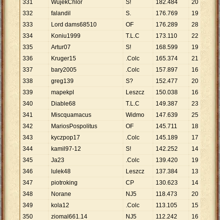
331
WujekChlor
S!
182
.
484
20
9
.
332
falandil
S.
176
.
769
19
9
.
333
Lord dams68510
OF
176
.
289
28
6
.
334
Koniu1999
T.L.C
173
.
110
22
7
.
335
Artur07
S!
168
.
599
19
8
.
336
Kruger15
.Colc
165
.
374
21
7
.
337
bary2005
.Colc
157
.
897
16
9
.
338
greg139
S?
152
.
477
20
7
.
339
mapekpl
Leszcz
150
.
038
16
9
.
340
Diable68
T.L.C
149
.
387
23
6
.
341
Miscquamacus
Widmo
147
.
639
25
5
.
342
MariosPospolitus
OF
145
.
711
18
8
.
343
kyczpop17
.Colc
145
.
189
17
8
.
344
kamil97-12
S!
142
.
252
14
1
345
Ja23
.Colc
139
.
420
19
7
.
346
lulek48
Leszcz
137
.
384
13
1
347
piotroking
CP
130
.
623
14
9
.
348
Norane
NJ5
118
.
473
20
5
.
349
kola12
.Colc
113
.
105
15
7
.
350
ziomal661.14
NJ5
112
.
242
16
7
.