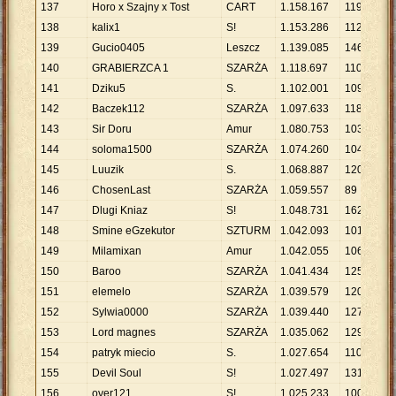
137
Horo x Szajny x Tost
CART
1
.
158
.
167
119
9
.
138
kalix1
S!
1
.
153
.
286
112
1
139
Gucio0405
Leszcz
1
.
139
.
085
146
7
.
140
GRABIERZCA 1
SZARŻA
1
.
118
.
697
110
1
141
Dziku5
S.
1
.
102
.
001
109
1
142
Baczek112
SZARŻA
1
.
097
.
633
118
9
.
143
Sir Doru
Amur
1
.
080
.
753
103
1
144
soloma1500
SZARŻA
1
.
074
.
260
104
1
145
Luuzik
S.
1
.
068
.
887
120
8
.
146
ChosenLast
SZARŻA
1
.
059
.
557
89
1
147
Dlugi Kniaz
S!
1
.
048
.
731
162
6
.
148
Smine eGzekutor
SZTURM
1
.
042
.
093
101
1
149
Milamixan
Amur
1
.
042
.
055
106
9
.
150
Baroo
SZARŻA
1
.
041
.
434
125
8
.
151
elemelo
SZARŻA
1
.
039
.
579
120
8
.
152
Sylwia0000
SZARŻA
1
.
039
.
440
127
8
.
153
Lord magnes
SZARŻA
1
.
035
.
062
129
8
.
154
patryk miecio
S.
1
.
027
.
654
110
9
.
155
Devil Soul
S!
1
.
027
.
497
131
7
.
156
over121
S!
1
.
025
.
233
100
1