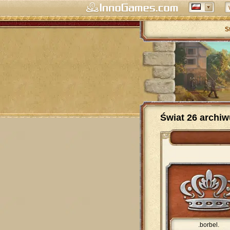
S
Świat 26 archi
.borbel.