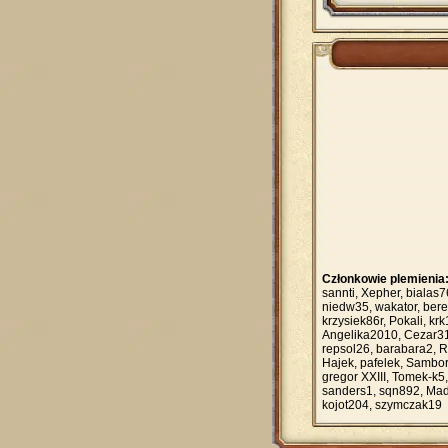
Członkowie plemienia
sannti, Xepher, biala
niedw35, wakator, ber
krzysiek86r, Pokali, kr
Angelika2010, Cezar31
repsol26, barabara2, 
Hajek, pafelek, Sambor
gregor XXIII, Tomek-k5
sanders1, sqn892, Made
kojot204, szymczak19