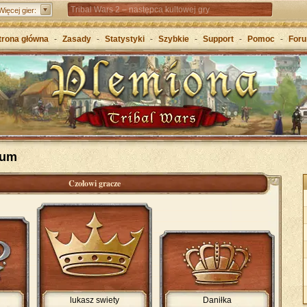
Tribal Wars 2 – następca kultowej gry
Więcej gier:
Forge of Empires – Strategia o epokach cywilizacji
trona główna
-
Zasady
-
Statystyki
-
Szybkie
-
Support
-
Pomoc
-
For
Grepolis – Wznieś imperium w antycznej Grecji
wum
Czołowi gracze
lukasz swiety
Daniłka