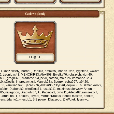
Czołowe plemię
FC@BIL
:
lukasz swiety, .borbel., Daniłka, amax55, Marian1955, zygsteria, wwaza,
s76, Leonidas43, MENCHIR83, Alex808, Ewelka76, robszych, vion40,
en80, greg8373, Madame Aki, pcku, satana, mała 26, komando1234,
k10, sDevils, imprezawrxsti, Maniek28a, Scorpx, seba997, tx9420,
03, kamikadze23, jaca1976, Avatar95, SkyBart, dejw456, buszmenka929,
Rafałek-Diabełek2, wiedźma71, justek111, maximus pierwszy, Antonim
85, niusgibon, Draptol787, AL Pacino92, cwks11, Arletta82, ramzesxx7,
, Jorun, hau1, polo9.9, krybal, MordocKraxus, Benek mastah, bobkat,
rs, 1danio1, wiesob1, S.B power, Dlaczego, ZlyWujek, tytan wc,