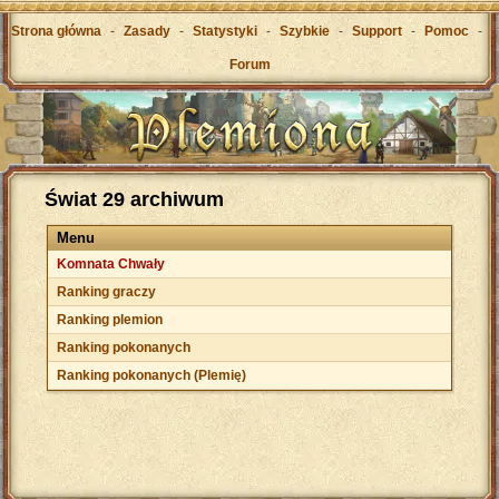
Strona główna
-
Zasady
-
Statystyki
-
Szybkie
-
Support
-
Pomoc
-
Forum
Świat 29 archiwum
Menu
Komnata Chwały
Ranking graczy
Ranking plemion
Ranking pokonanych
Ranking pokonanych (Plemię)