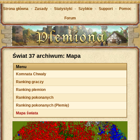
Strona główna
-
Zasady
-
Statystyki
-
Szybkie
-
Support
-
Pomoc
-
Forum
Świat 37 archiwum: Mapa
Menu
Komnata Chwały
Ranking graczy
Ranking plemion
Ranking pokonanych
Ranking pokonanych (Plemię)
Mapa świata