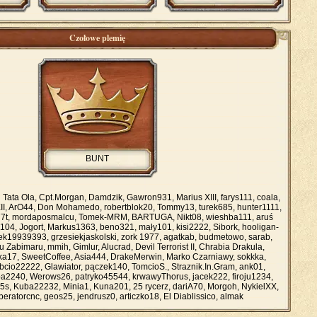
Czołowe plemię
BUNT
:
Tata Ola, Cpt.Morgan, Damdzik, Gawron931, Marius XIII, farys111, coala,
XII, ArO44, Don Mohamedo, robertblok20, Tommy13, turek685, hunter1111,
77t, mordaposmalcu, Tomek-MRM, BARTUGA, Nikt08, wieshba111, aruś
04, Jogort, Markus1363, beno321, mały101, kisi2222, Sibork, hooligan-
ek19939393, grzesiekjaskolski, zork 1977, agatkab, budmetowo, sarab,
 Zabimaru, mmih, Gimlur, Alucrad, Devil Terrorist II, Chrabia Drakula,
17, SweetCoffee, Asia444, DrakeMerwin, Marko Czarniawy, sokkka,
bcio22222, Glawiator, pączek140, TomcioS., Straznik.In.Gram, ank01,
a2240, Werows26, patryko45544, krwawyThorus, jacek222, firoju1234,
85s, Kuba22232, Minia1, Kuna201, 25 rycerz, dariA70, Morgoh, NykielXX,
eratorcnc, geos25, jendrusz0, articzko18, El Diablissico, almak