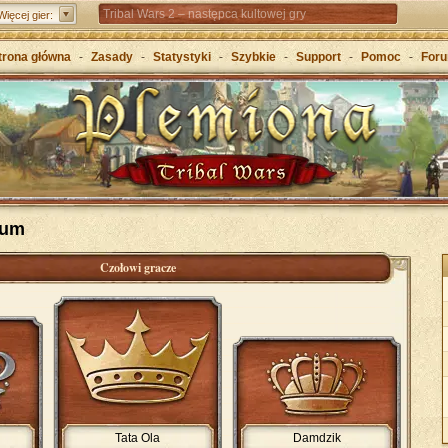
Tribal Wars 2 – następca kultowej gry
Więcej gier:
Forge of Empires – Strategia o epokach cywilizacji
trona główna
-
Zasady
-
Statystyki
-
Szybkie
-
Support
-
Pomoc
-
For
Grepolis – Wznieś imperium w antycznej Grecji
wum
Czołowi gracze
Tata Ola
Damdzik