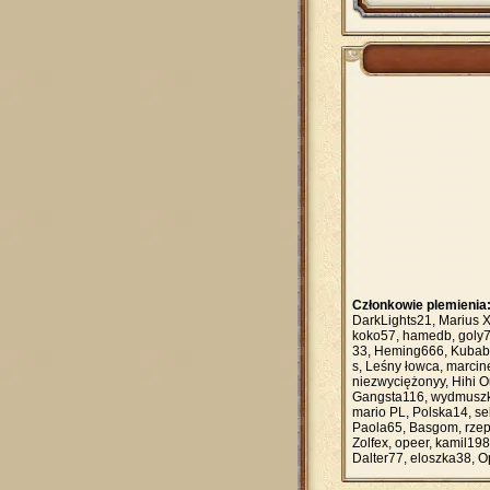
Członkowie plemienia
DarkLights21, Marius 
koko57, hamedb, goly
33, Heming666, Kubab1
s, Leśny łowca, marcin
niezwyciężonyy, Hihi Ou
Gangsta116, wydmuszka
mario PL, Polska14, se
Paola65, Basgom, rzep
Zolfex, opeer, kamil19
Dalter77, eloszka38, Op