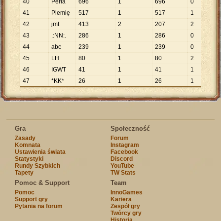
40
Perła
696
1
696
0
41
Plemię
517
1
517
1
5
42
jmt
413
2
207
2
2
43
.:NN:.
286
1
286
0
44
abc
239
1
239
0
45
LH
80
1
80
2
4
46
IGWT
41
1
41
1
4
47
*KK*
26
1
26
1
2
Gra
Społeczność
Zasady
Forum
Komnata
Instagram
Ustawienia świata
Facebook
Statystyki
Discord
Rundy Szybkich
YouTube
Tapety
TW Stats
Pomoc & Support
Team
Pomoc
InnoGames
Support gry
Kariera
Pytania na forum
Zespół gry
Twórcy gry
Historia