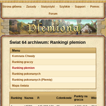
Strona główna
-
Zasady
-
Statystyki
-
Szybkie
-
Support
-
Pomoc
-
Forum
Świat 64 archiwum: Rankingi plemion
Menu
Komnata Chwały
Ranking graczy
Ranking plemion
Ranking pokonanych
Ranking pokonanych (Plemię)
Mapa świata
Pu
Punkty na
Ranking
Nazwa
P.
Członkowie
Wioski
na
gracza
wi