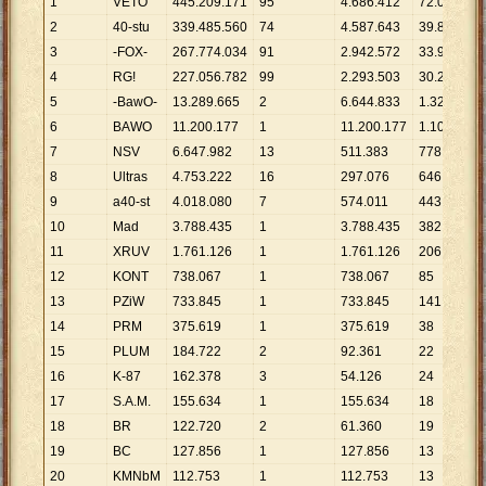
1
VETO
445
.
209
.
171
95
4
.
686
.
412
72
.
058
6
.
2
40-stu
339
.
485
.
560
74
4
.
587
.
643
39
.
838
8
.
3
-FOX-
267
.
774
.
034
91
2
.
942
.
572
33
.
989
7
.
4
RG!
227
.
056
.
782
99
2
.
293
.
503
30
.
245
7
.
5
-BawO-
13
.
289
.
665
2
6
.
644
.
833
1
.
328
1
6
BAWO
11
.
200
.
177
1
11
.
200
.
177
1
.
106
1
7
NSV
6
.
647
.
982
13
511
.
383
778
8
.
8
Ultras
4
.
753
.
222
16
297
.
076
646
7
.
9
a40-st
4
.
018
.
080
7
574
.
011
443
9
.
10
Mad
3
.
788
.
435
1
3
.
788
.
435
382
9
.
11
XRUV
1
.
761
.
126
1
1
.
761
.
126
206
8
.
12
KONT
738
.
067
1
738
.
067
85
8
.
13
PZiW
733
.
845
1
733
.
845
141
5
.
14
PRM
375
.
619
1
375
.
619
38
9
.
15
PLUM
184
.
722
2
92
.
361
22
8
.
16
K-87
162
.
378
3
54
.
126
24
6
.
17
S.A.M.
155
.
634
1
155
.
634
18
8
.
18
BR
122
.
720
2
61
.
360
19
6
.
19
BC
127
.
856
1
127
.
856
13
9
.
20
KMNbM
112
.
753
1
112
.
753
13
8
.