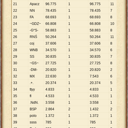
21
Apacz
96
.
775
1
96
.
775
11
8
.
22
NN
78
.
435
1
78
.
435
7
11
23
FA
68
.
693
1
68
.
693
8
8
.
24
~GDZ~
66
.
808
1
66
.
808
10
6
.
25
-G*S-
58
.
883
1
58
.
883
8
7
.
26
RNŚ
50
.
264
1
50
.
264
11
4
.
27
coj
37
.
606
1
37
.
606
8
4
.
28
WNB
34
.
570
1
34
.
570
6
5
.
29
SS
30
.
835
1
30
.
835
7
4
.
30
~GS~
27
.
725
1
27
.
725
8
3
.
31
-DM-
20
.
820
1
20
.
820
2
1
32
MX
22
.
630
3
7
.
543
6
3
.
33
.+.
20
.
374
1
20
.
374
5
4
.
34
ttyy
4
.
833
1
4
.
833
1
4
.
35
fl
4
.
533
1
4
.
533
1
4
.
36
.NdN.
3
.
558
1
3
.
558
1
3
.
37
BSP
2
.
864
2
1
.
432
2
1
.
38
polo
1
.
372
1
1
.
372
1
1
.
39
ssss
785
1
785
1
7