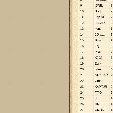
9
.ONE.
3
10
S.P.I
2
11
Łap R!
2
12
LACHY
2
13
kont
1
14
5Gracz
1
15
!ASY!
1
16
Tdj
8
17
PDS
7
18
K?C?
6
19
ŻWK
4
20
Jdue
4
21
NGADAR
2
22
Crus
2
23
KAPTUR
2
24
T.T.G
2
25
;)
1
26
HRE
1
27
CMOK E
1