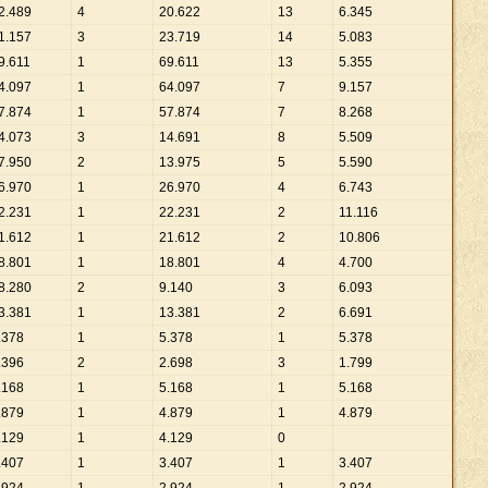
2
.
489
4
20
.
622
13
6
.
345
1
.
157
3
23
.
719
14
5
.
083
9
.
611
1
69
.
611
13
5
.
355
4
.
097
1
64
.
097
7
9
.
157
7
.
874
1
57
.
874
7
8
.
268
4
.
073
3
14
.
691
8
5
.
509
7
.
950
2
13
.
975
5
5
.
590
6
.
970
1
26
.
970
4
6
.
743
2
.
231
1
22
.
231
2
11
.
116
1
.
612
1
21
.
612
2
10
.
806
8
.
801
1
18
.
801
4
4
.
700
8
.
280
2
9
.
140
3
6
.
093
3
.
381
1
13
.
381
2
6
.
691
.
378
1
5
.
378
1
5
.
378
.
396
2
2
.
698
3
1
.
799
.
168
1
5
.
168
1
5
.
168
.
879
1
4
.
879
1
4
.
879
.
129
1
4
.
129
0
.
407
1
3
.
407
1
3
.
407