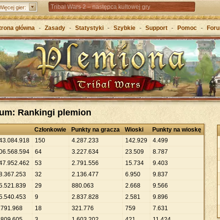
Tribal Wars 2 – następca kultowej gry
Więcej gier:
Forge of Empires – Strategia o epokach cywilizacji
trona główna
-
Zasady
-
Statystyki
-
Szybkie
-
Support
-
Pomoc
-
For
Grepolis – Wznieś imperium w antycznej Grecji
wum: Rankingi plemion
Członkowie
Punkty na gracza
Wioski
Punkty na wioskę
43
.
084
.
918
150
4
.
287
.
233
142
.
929
4
.
499
06
.
568
.
594
64
3
.
227
.
634
23
.
509
8
.
787
47
.
952
.
462
53
2
.
791
.
556
15
.
734
9
.
403
8
.
367
.
253
32
2
.
136
.
477
6
.
950
9
.
837
5
.
521
.
839
29
880
.
063
2
.
668
9
.
566
5
.
540
.
453
9
2
.
837
.
828
2
.
581
9
.
896
.
791
.
968
18
321
.
776
759
7
.
631
.
809
.
605
3
1
.
603
.
202
421
11
.
424