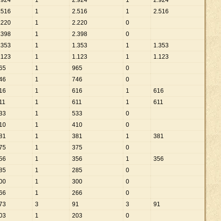
.
924
1
2
.
924
1
2
.
924
.
516
1
2
.
516
1
2
.
516
.
220
1
2
.
220
0
.
398
1
2
.
398
0
.
353
1
1
.
353
1
1
.
353
.
123
1
1
.
123
1
1
.
123
65
1
965
0
46
1
746
0
16
1
616
1
616
11
1
611
1
611
33
1
533
0
10
1
410
0
81
1
381
1
381
75
1
375
0
56
1
356
1
356
85
1
285
0
00
1
300
0
66
1
266
0
73
3
91
3
91
03
1
203
0