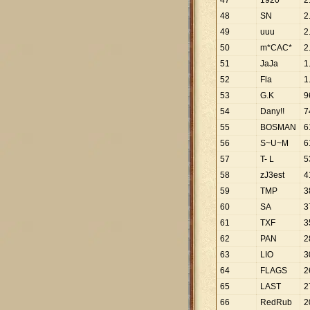
47
1920
2
48
SN
2
49
uuu
2
50
m*CAC*
2
51
JaJa
1
52
Fla
1
53
G.K
9
54
Dany!!
7
55
BOSMAN
6
56
S~U~M
6
57
T- L
5
58
zJ3est
4
59
TMP
3
60
SA
3
61
TXF
3
62
PAN
2
63
LIO
3
64
FLAGS
2
65
LAST
2
66
RedRub
2