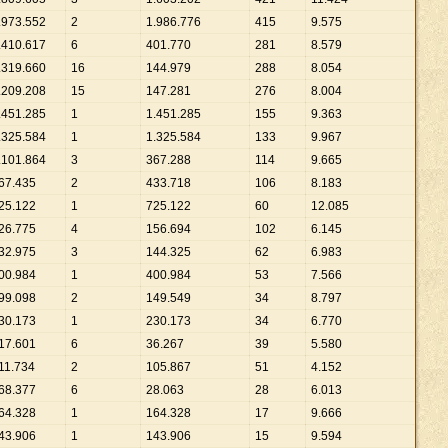
.
973
.
552
2
1
.
986
.
776
415
9
.
575
.
410
.
617
6
401
.
770
281
8
.
579
.
319
.
660
16
144
.
979
288
8
.
054
.
209
.
208
15
147
.
281
276
8
.
004
.
451
.
285
1
1
.
451
.
285
155
9
.
363
.
325
.
584
1
1
.
325
.
584
133
9
.
967
.
101
.
864
3
367
.
288
114
9
.
665
67
.
435
2
433
.
718
106
8
.
183
25
.
122
1
725
.
122
60
12
.
085
26
.
775
4
156
.
694
102
6
.
145
32
.
975
3
144
.
325
62
6
.
983
00
.
984
1
400
.
984
53
7
.
566
99
.
098
2
149
.
549
34
8
.
797
30
.
173
1
230
.
173
34
6
.
770
17
.
601
6
36
.
267
39
5
.
580
11
.
734
2
105
.
867
51
4
.
152
68
.
377
6
28
.
063
28
6
.
013
64
.
328
1
164
.
328
17
9
.
666
43
.
906
1
143
.
906
15
9
.
594