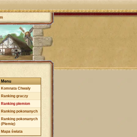
um
Menu
Komnata Chwały
Ranking graczy
Ranking plemion
Ranking pokonanych
Ranking pokonanych
(Plemię)
Mapa świata