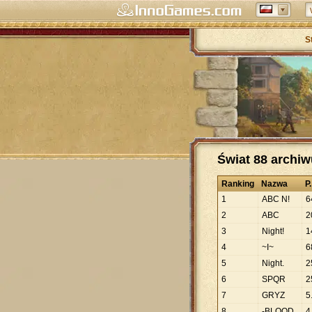
S
Świat 88 archi
Ranking
Nazwa
P.
1
ABC N!
6
2
ABC
2
3
Night!
1
4
~I~
6
5
Night.
2
6
SPQR
2
7
GRYZ
5
8
-BLOOD
4