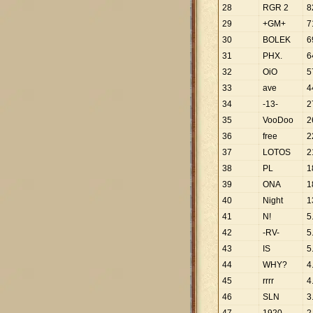
28
RGR 2
8
29
+GM+
7
30
BOLEK
6
31
PHX.
6
32
OiO
5
33
ave
4
34
-13-
2
35
VooDoo
2
36
free
2
37
LOTOS
2
38
PL
1
39
ONA
1
40
Night
1
41
N!
5
42
-RV-
5
43
IS
5
44
WHY?
4
45
rrrr
4
46
SLN
3