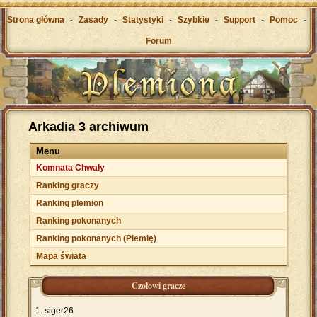
Strona główna
-
Zasady
-
Statystyki
-
Szybkie
-
Support
-
Pomoc
-
Forum
Arkadia 3 archiwum
Menu
Komnata Chwały
Ranking graczy
Ranking plemion
Ranking pokonanych
Ranking pokonanych (Plemię)
Mapa świata
Czołowi gracze
siger26