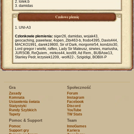
lolek.b
damidas
Czołowe plemię
UNI-A3
Członkowie plemienia:
siger26, damidas, wojak43,
geocaching, pawelwar, 4open, Zibi463-b, frodo4395, Davis444,
MACKO1991, darek19800, Sir of Dark, morgomir54, kondzio30,
Lord gregor i wielki, rafteo, Lady Sir Mateusz, sirwies, mariusha,
JURSOB, ReQuiem., mirkos44, kos99, Ad Rem., BUBAsw13,
Stanley Pedr, krzysiek1209, -wolfi22-, Szigidigi, BOBIX-P
Gra
Społeczność
Zasady
Forum
Komnata
Instagram
Ustawienia świata
Facebook
Statystyki
Discord
Rundy Szybkich
YouTube
Tapety
TW Stats
Pomoc & Support
Team
Pomoc
InnoGames
Support gry
Kariera