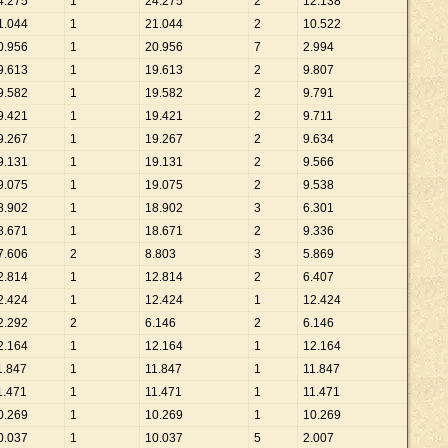
4
.
275
1
24
.
275
2
12
.
138
1
.
044
1
21
.
044
2
10
.
522
0
.
956
1
20
.
956
7
2
.
994
9
.
613
1
19
.
613
2
9
.
807
9
.
582
1
19
.
582
2
9
.
791
9
.
421
1
19
.
421
2
9
.
711
9
.
267
1
19
.
267
2
9
.
634
9
.
131
1
19
.
131
2
9
.
566
9
.
075
1
19
.
075
2
9
.
538
8
.
902
1
18
.
902
3
6
.
301
8
.
671
1
18
.
671
2
9
.
336
7
.
606
2
8
.
803
3
5
.
869
2
.
814
1
12
.
814
2
6
.
407
2
.
424
1
12
.
424
1
12
.
424
2
.
292
2
6
.
146
2
6
.
146
2
.
164
1
12
.
164
1
12
.
164
1
.
847
1
11
.
847
1
11
.
847
1
.
471
1
11
.
471
1
11
.
471
0
.
269
1
10
.
269
1
10
.
269
0
.
037
1
10
.
037
5
2
.
007