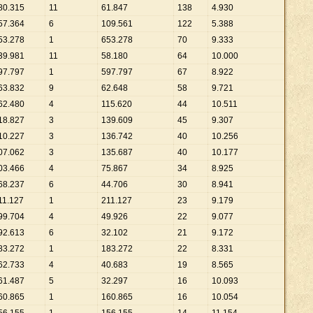
80
.
315
11
61
.
847
138
4
.
930
57
.
364
6
109
.
561
122
5
.
388
53
.
278
1
653
.
278
70
9
.
333
39
.
981
11
58
.
180
64
10
.
000
97
.
797
1
597
.
797
67
8
.
922
63
.
832
9
62
.
648
58
9
.
721
62
.
480
4
115
.
620
44
10
.
511
18
.
827
3
139
.
609
45
9
.
307
10
.
227
3
136
.
742
40
10
.
256
07
.
062
3
135
.
687
40
10
.
177
03
.
466
4
75
.
867
34
8
.
925
68
.
237
6
44
.
706
30
8
.
941
11
.
127
1
211
.
127
23
9
.
179
99
.
704
4
49
.
926
22
9
.
077
92
.
613
6
32
.
102
21
9
.
172
83
.
272
1
183
.
272
22
8
.
331
62
.
733
4
40
.
683
19
8
.
565
61
.
487
5
32
.
297
16
10
.
093
60
.
865
1
160
.
865
16
10
.
054