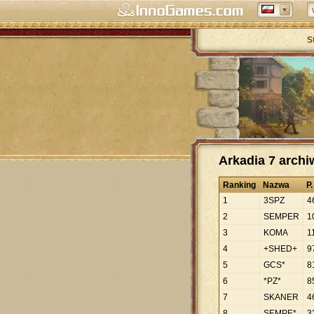
S
Arkadia 7 arch
Ranking
Nazwa
P.
1
3SPZ
4
2
SEMPER
1
3
KOMA
1
4
+SHED+
9
5
GCS*
8
6
*PZ*
8
7
SKANER
4
8
SEMPE*
3