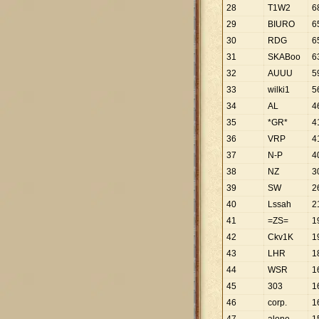
28
T1W2
6
29
BIURO
6
30
RDG
6
31
SKABoo
6
32
AUUU
5
33
wilki1
5
34
AL
4
35
*GR*
4
36
VRP
4
37
N-P
4
38
NZ
3
39
SW
2
40
Lssah
2
41
=ZS=
1
42
Ckv1K
1
43
LHR
1
44
WSR
1
45
303
1
46
corp.
1