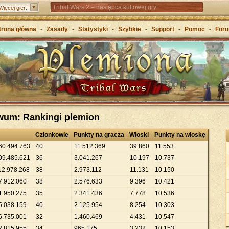
Tribal Wars 2 – następca kultowej gry
Więcej gier:
Forge of Empires – Strategia o epokach cywilizacji
trona główna
-
Zasady
-
Statystyki
-
Szybkie
-
Support
-
Pomoc
-
For
Grepolis – Wznieś imperium w antycznej Grecji
iwum: Rankingi plemion
Członkowie
Punkty na gracza
Wioski
Punkty na wioskę
60
.
494
.
763
40
11
.
512
.
369
39
.
860
11
.
553
09
.
485
.
621
36
3
.
041
.
267
10
.
197
10
.
737
12
.
978
.
268
38
2
.
973
.
112
11
.
131
10
.
150
7
.
912
.
060
38
2
.
576
.
633
9
.
396
10
.
421
1
.
950
.
275
35
2
.
341
.
436
7
.
778
10
.
536
5
.
038
.
159
40
2
.
125
.
954
8
.
254
10
.
303
6
.
735
.
001
32
1
.
460
.
469
4
.
431
10
.
547
2
.
815
.
955
34
965
.
175
3
.
232
10
.
153