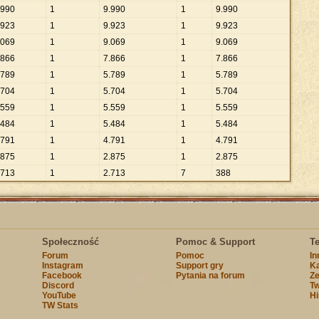
990
1
9
.
990
1
9
.
990
923
1
9
.
923
1
9
.
923
069
1
9
.
069
1
9
.
069
866
1
7
.
866
1
7
.
866
789
1
5
.
789
1
5
.
789
704
1
5
.
704
1
5
.
704
559
1
5
.
559
1
5
.
559
484
1
5
.
484
1
5
.
484
791
1
4
.
791
1
4
.
791
875
1
2
.
875
1
2
.
875
713
1
2
.
713
7
388
Społeczność
Pomoc & Support
T
Forum
Pomoc
I
Instagram
Support gry
Ka
Facebook
Pytania na forum
Ze
Discord
Tw
YouTube
Hi
TW Stats