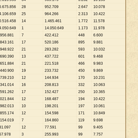
6
.
675
.
856
28
952
.
709
2
.
647
10
.
078
4
.
106
.
659
25
964
.
266
2
.
313
10
.
422
0
.
516
.
458
14
1
.
465
.
461
1
.
772
11
.
578
4
.
050
.
649
1
14
.
050
.
649
1
.
173
11
.
978
956
.
881
7
422
.
412
448
6
.
600
843
.
161
17
520
.
186
895
9
.
881
948
.
922
21
283
.
282
593
10
.
032
690
.
390
13
437
.
722
601
9
.
468
651
.
884
21
221
.
518
466
9
.
983
440
.
900
19
233
.
732
450
9
.
869
739
.
210
12
144
.
934
170
10
.
231
341
.
014
16
208
.
813
332
10
.
063
591
.
262
17
152
.
427
250
10
.
365
021
.
844
12
168
.
487
194
10
.
422
982
.
013
10
198
.
201
197
10
.
061
855
.
174
12
154
.
598
171
10
.
849
154
.
019
7
164
.
860
119
9
.
698
31
.
097
12
77
.
591
99
9
.
405
67
.
978
3
255
.
993
99
7
.
757