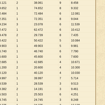
6
.
121
2
38
.
061
9
8
.
458
4
.
652
1
74
.
652
8
9
.
332
2
.
484
1
72
.
484
6
12
.
081
2
.
351
1
72
.
351
8
9
.
044
9
.
234
3
23
.
078
6
11
.
539
2
.
472
1
62
.
472
6
10
.
412
9
.
478
2
29
.
739
8
7
.
435
0
.
422
1
50
.
422
5
10
.
084
9
.
903
1
49
.
903
5
9
.
981
6
.
740
1
46
.
740
6
7
.
790
5
.
600
1
45
.
600
6
7
.
600
2
.
685
1
42
.
685
4
10
.
671
1
.
200
2
20
.
600
4
10
.
300
0
.
120
1
40
.
120
4
10
.
030
9
.
997
1
39
.
997
7
5
.
714
8
.
539
1
28
.
539
3
9
.
513
8
.
382
2
14
.
191
3
9
.
461
5
.
503
1
25
.
503
6
4
.
251
4
.
745
1
24
.
745
3
8
.
248