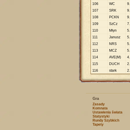
106
WC
9
.
107
SRK
9
.
108
PCKN
9
.
109
SzCz
7
.
110
Młyn
5
.
111
Janusz
5
.
112
NRS
5
.
113
MCZ
5
.
114
AVE(M)
4
.
115
DUCH
2
.
116
stark
2
.
Gra
Zasady
Komnata
Ustawienia świata
Statystyki
Rundy Szybkich
Tapety