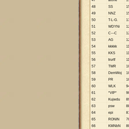
47
alone
1
48
SS
1
49
NNZ
1
50
T-L-G.
1
51
WDYNi
1
52
C---C
1
53
AG
1
54
kkkkk
1
55
KKS
1
56
trurtf
1
57
TWR
1
58
DemWoj
1
59
PR
1
60
WLK
9
61
*VIP*
9
62
Kujwdu
8
63
psw
8
64
epi
8
65
RONIN
7
66
KMNbN
8