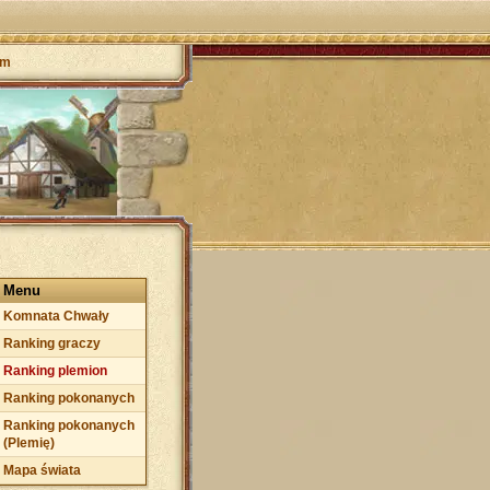
um
Menu
Komnata Chwały
Ranking graczy
Ranking plemion
Ranking pokonanych
Ranking pokonanych
(Plemię)
Mapa świata