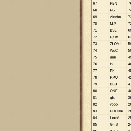
67
PBN
7
68
PG
7
69
Alocha
7
70
M.P.
7
71
BSL
6
72
P,s.m
6
73
ZŁOM!
5
74
WoC
5
75
uuu
4
76
ts
4
77
PK
4
78
P.P.U
4
79
BBB
4
80
ONE
4
81
qts
3
82
yooo
2
83
PHENIX
2
84
Lech!
2
85
G - S
2