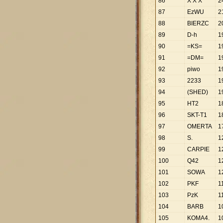
86
X X X
2
87
EzWU
2
88
BIERZC
2
89
D-h
1
90
=KS=
1
91
=DM=
1
92
piwo
1
93
2233
1
94
(SHED)
1
95
HT2
1
96
SKT-T1
1
97
OMERTA
1
98
S.
1
99
CARPIE
1
100
Q42
1
101
SOWA
1
102
PKF
1
103
PzK
1
104
BARB
1
105
KOMA4.
1