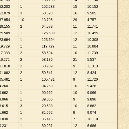
56
.
155
1
156
.
155
14
11
.
154
52
.
283
1
152
.
283
15
10
.
152
52
.
079
3
50
.
693
16
9
.
505
37
.
954
10
13
.
795
29
4
.
757
29
.
155
2
64
.
578
11
11
.
741
25
.
509
1
125
.
509
12
10
.
459
23
.
694
1
123
.
694
12
10
.
308
19
.
729
1
119
.
729
11
10
.
884
17
.
388
2
58
.
694
10
11
.
739
16
.
271
2
58
.
136
21
5
.
537
01
.
818
2
50
.
909
9
11
.
313
01
.
082
2
50
.
541
12
8
.
424
05
.
481
1
105
.
481
9
11
.
720
4
.
260
1
94
.
260
10
9
.
426
0
.
662
1
90
.
662
10
9
.
066
9
.
066
1
89
.
066
9
9
.
896
8
.
615
3
29
.
538
10
8
.
862
1
.
662
1
81
.
662
9
9
.
074
0
.
830
2
35
.
415
7
10
.
119
0
.
231
1
80
.
231
12
6
.
686