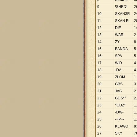
9
!SHED!
2
10
SKAN3R
2
11
SKAN.R
2
12
DIE
1
13
WAR
2
.
14
ZY
8
.
15
BANDA
5
.
16
SPA
5
.
17
WID
4
.
18
-DA-
4
.
19
ZŁOM
1
.
20
GBS
3
.
21
JAG
2
.
22
GCS**
2
.
23
*GDZ*
1
.
24
-DW-
1
.
25
-=P=-
1
.
26
KLAWO
9
27
SKY
7