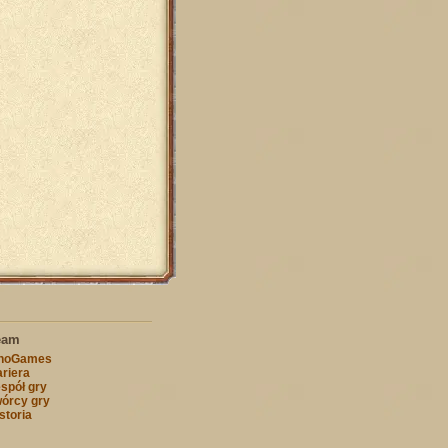
eam
nnoGames
riera
spół gry
órcy gry
storia