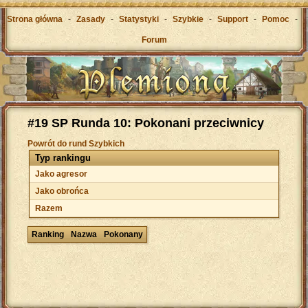
Strona główna
-
Zasady
-
Statystyki
-
Szybkie
-
Support
-
Pomoc
-
Forum
#19 SP Runda 10: Pokonani przeciwnicy
Powrót do rund Szybkich
Typ rankingu
Jako agresor
Jako obrońca
Razem
Ranking
Nazwa
Pokonany