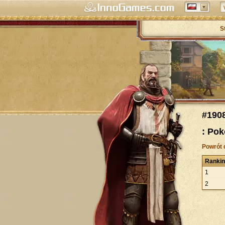
S
#190
: Pok
Powrót 
Ranki
1
2