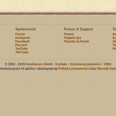
Społeczność
Pomoc & Support
T
Forum
Pomoc
I
Instagram
Support gry
Ka
Facebook
Pytania na forum
Ze
Discord
Tw
YouTube
Hi
TW Stats
© 2003 - 2026
InnoGames GmbH
·
Kontakt
·
Ochrona prywatności
·
OWH
chroniona przez hCaptcha i obowiązuje jej
Polityka prywatności
oraz
Warunki świa