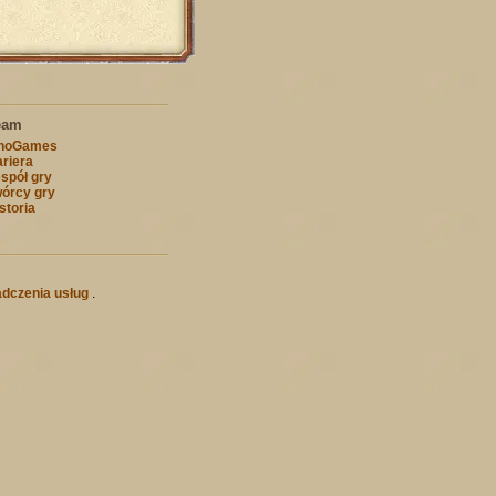
eam
nnoGames
riera
spół gry
órcy gry
storia
dczenia usług
.