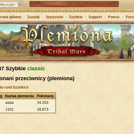
Tribal Wars 2 – następca kultowej gry
Więcej gier:
Forge of Empires – Strategia o epokach cywilizacji
trona główna
-
Zasady
-
Statystyki
-
Szybkie
-
Support
-
Pomoc
-
For
Grepolis – Wznieś imperium w antycznej Grecji
87 Szybkie
classic
onani przeciwnicy (plemiona)
do rund Szybkich
ng
Nazwa plemienia
Pokonany
aaaa
34
.
203
1331
28
.
873