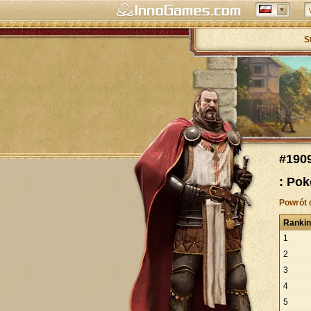
S
#190
: Pok
Powrót 
Ranki
1
2
3
4
5