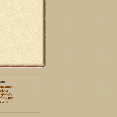
eam
nnoGames
riera
spół gry
órcy gry
storia