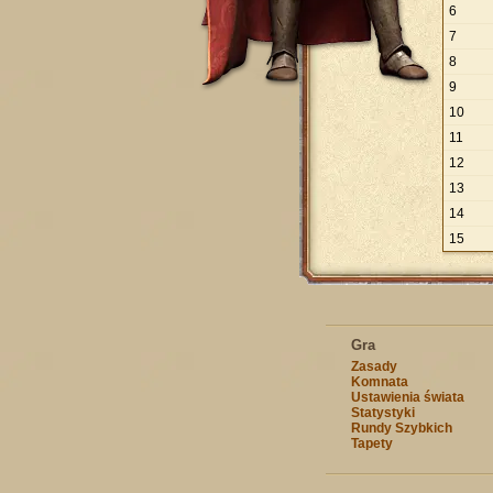
6
7
8
9
10
11
12
13
14
15
Gra
Zasady
Komnata
Ustawienia świata
Statystyki
Rundy Szybkich
Tapety