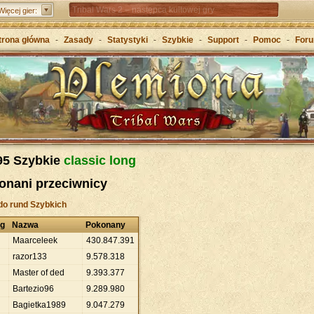
Tribal Wars 2 – następca kultowej gry
Więcej gier:
Forge of Empires – Strategia o epokach cywilizacji
trona główna
-
Zasady
-
Statystyki
-
Szybkie
-
Support
-
Pomoc
-
For
Grepolis – Wznieś imperium w antycznej Grecji
95 Szybkie
classic long
onani przeciwnicy
do rund Szybkich
ng
Nazwa
Pokonany
Maarceleek
430
.
847
.
391
razor133
9
.
578
.
318
Master of ded
9
.
393
.
377
Bartezio96
9
.
289
.
980
Bagietka1989
9
.
047
.
279