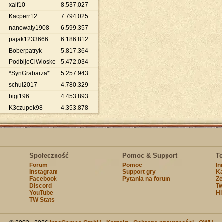
xalf10
8
.
537
.
027
Kacperr12
7
.
794
.
025
nanowaty1908
6
.
599
.
357
pajak1233666
6
.
186
.
812
Boberpatryk
5
.
817
.
364
PodbijeCiWioske
5
.
472
.
034
*SynGrabarza*
5
.
257
.
943
schul2017
4
.
780
.
329
bigi196
4
.
453
.
893
K3czupek98
4
.
353
.
878
Społeczność
Pomoc & Support
T
Forum
Pomoc
I
Instagram
Support gry
Ka
Facebook
Pytania na forum
Ze
Discord
Tw
YouTube
Hi
TW Stats