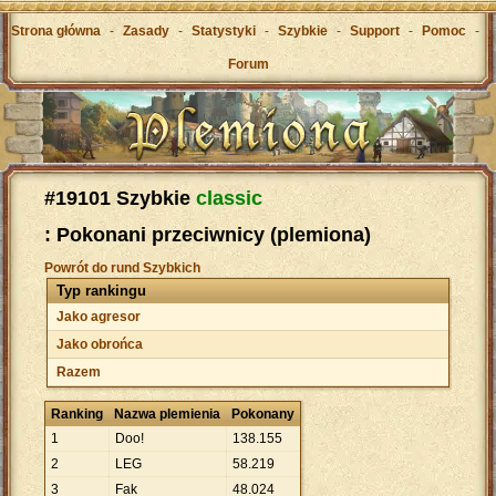
Strona główna
-
Zasady
-
Statystyki
-
Szybkie
-
Support
-
Pomoc
-
Forum
#19101 Szybkie
classic
: Pokonani przeciwnicy (plemiona)
Powrót do rund Szybkich
Typ rankingu
Jako agresor
Jako obrońca
Razem
Ranking
Nazwa plemienia
Pokonany
1
Doo!
138
.
155
2
LEG
58
.
219
3
Fak
48
.
024