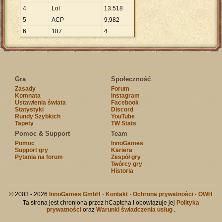
4
Lol
13
.
518
5
ACP
9
.
982
6
187
4
Gra
Społeczność
Zasady
Forum
Komnata
Instagram
Ustawienia świata
Facebook
Statystyki
Discord
Rundy Szybkich
YouTube
Tapety
TW Stats
Pomoc & Support
Team
Pomoc
InnoGames
Support gry
Kariera
Pytania na forum
Zespół gry
Twórcy gry
Historia
© 2003 - 2026
InnoGames GmbH
·
Kontakt
·
Ochrona prywatności
·
OWH
Ta strona jest chroniona przez hCaptcha i obowiązuje jej
Polityka
prywatności
oraz
Warunki świadczenia usług
.