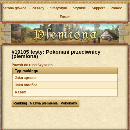
Strona główna
-
Zasady
-
Statystyki
-
Szybkie
-
Support
-
Pomoc
-
Forum
#19105 testy: Pokonani przeciwnicy
(plemiona)
Powrót do rund Szybkich
Typ rankingu
Jako agresor
Jako obrońca
Razem
Ranking
Nazwa plemienia
Pokonany