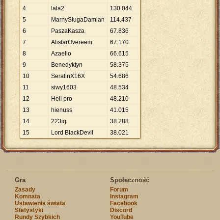
4
lala2
130
.
044
5
MarnySługaDamian
114
.
437
6
PaszaKasza
67
.
836
7
AlistarOvereem
67
.
170
8
Azaello
66
.
615
9
Benedyktyn
58
.
375
10
SerafinX16X
54
.
686
11
siwy1603
48
.
534
12
Hell pro
48
.
210
13
hienuss
41
.
015
14
223iq
38
.
288
15
Lord BlackDevil
38
.
021
Gra
Społeczność
Zasady
Forum
Komnata
Instagram
Ustawienia świata
Facebook
Statystyki
Discord
Rundy Szybkich
YouTube