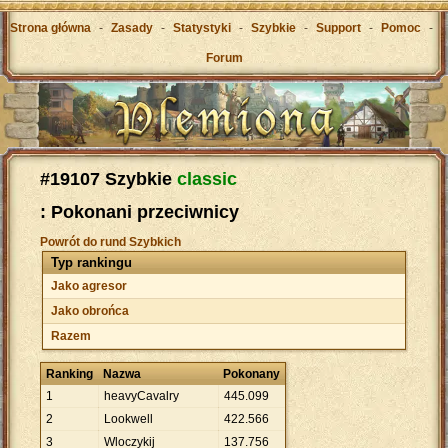
Strona główna
-
Zasady
-
Statystyki
-
Szybkie
-
Support
-
Pomoc
-
Forum
#19107 Szybkie
classic
: Pokonani przeciwnicy
Powrót do rund Szybkich
Typ rankingu
Jako agresor
Jako obrońca
Razem
Ranking
Nazwa
Pokonany
1
heavyCavalry
445
.
099
2
Lookwell
422
.
566
3
Wloczykij
137
.
756