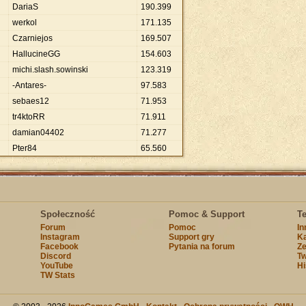
DariaS
190
.
399
werkol
171
.
135
Czarniejos
169
.
507
HallucineGG
154
.
603
michi.slash.sowinski
123
.
319
-Antares-
97
.
583
sebaes12
71
.
953
tr4ktoRR
71
.
911
damian04402
71
.
277
Pter84
65
.
560
Społeczność
Pomoc & Support
T
Forum
Pomoc
I
Instagram
Support gry
Ka
Facebook
Pytania na forum
Ze
Discord
Tw
YouTube
Hi
TW Stats