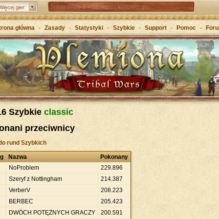
Tribal Wars 2 – następca kultowej gry
Więcej gier:
Forge of Empires – Strategia o epokach cywilizacji
trona główna
-
Zasady
-
Statystyki
-
Szybkie
-
Support
-
Pomoc
-
For
Grepolis – Wznieś imperium w antycznej Grecji
16 Szybkie
classic
onani przeciwnicy
do rund Szybkich
ng
Nazwa
Pokonany
NoProblem
229
.
896
Szeryf z Nottingham
214
.
387
VerberV
208
.
223
BERBEC
205
.
423
DWÓCH POTĘŻNYCH GRACZY
200
.
591