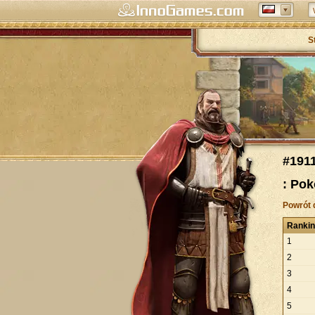
S
#191
: Pok
Powrót 
Ranki
1
2
3
4
5