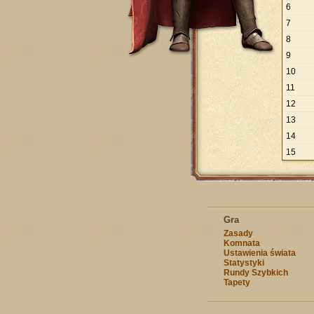
6
7
8
9
10
11
12
13
14
15
Gra
Zasady
Komnata
Ustawienia świata
Statystyki
Rundy Szybkich
Tapety