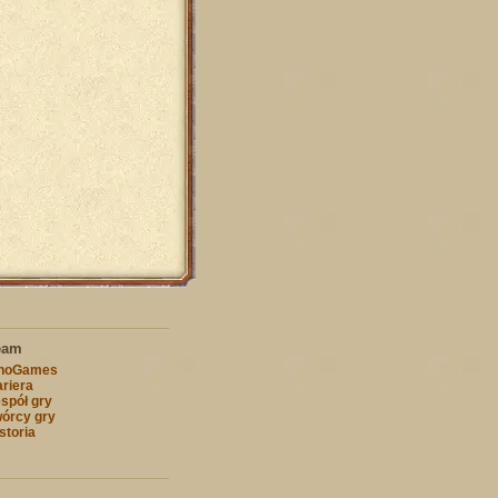
eam
nnoGames
riera
spół gry
órcy gry
storia