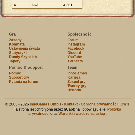
4
AKA
4
.
301
Gra
Społeczność
Zasady
Forum
Komnata
Instagram
Ustawienia świata
Facebook
Statystyki
Discord
Rundy Szybkich
YouTube
Tapety
TW Stats
Pomoc & Support
Team
Pomoc
InnoGames
Support gry
Kariera
Pytania na forum
Zespół gry
Twórcy gry
Historia
© 2003 - 2026
InnoGames GmbH
·
Kontakt
·
Ochrona prywatności
·
OWH
Ta strona jest chroniona przez hCaptcha i obowiązuje jej
Polityka
prywatności
oraz
Warunki świadczenia usług
.