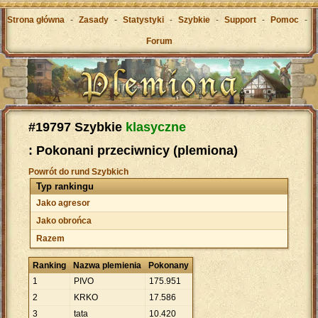
Strona główna
-
Zasady
-
Statystyki
-
Szybkie
-
Support
-
Pomoc
-
Forum
#19797 Szybkie
klasyczne
: Pokonani przeciwnicy (plemiona)
Powrót do rund Szybkich
Typ rankingu
Jako agresor
Jako obrońca
Razem
Ranking
Nazwa plemienia
Pokonany
1
PIVO
175
.
951
2
KRKO
17
.
586
3
tata
10
.
420