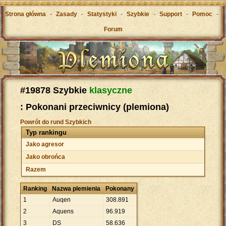
Strona główna
-
Zasady
-
Statystyki
-
Szybkie
-
Support
-
Pomoc
-
Forum
#19878 Szybkie
klasyczne
: Pokonani przeciwnicy (plemiona)
Powrót do rund Szybkich
Typ rankingu
Jako agresor
Jako obrońca
Razem
Ranking
Nazwa plemienia
Pokonany
1
Auqen
308
.
891
2
Aquens
96
.
919
3
DS
58
.
636