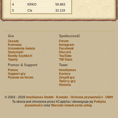
4
KRKO
56
.
883
5
Cts
32
.
119
Gra
Społeczność
Zasady
Forum
Komnata
Instagram
Ustawienia świata
Facebook
Statystyki
Discord
Rundy Szybkich
YouTube
Tapety
TW Stats
Pomoc & Support
Team
Pomoc
InnoGames
Support gry
Kariera
Pytania na forum
Zespół gry
Twórcy gry
Historia
© 2003 - 2026
InnoGames GmbH
·
Kontakt
·
Ochrona prywatności
·
OWH
Ta strona jest chroniona przez hCaptcha i obowiązuje jej
Polityka
prywatności
oraz
Warunki świadczenia usług
.