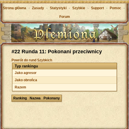
Strona główna
-
Zasady
-
Statystyki
-
Szybkie
-
Support
-
Pomoc
-
Forum
#22 Runda 11: Pokonani przeciwnicy
Powrót do rund Szybkich
Typ rankingu
Jako agresor
Jako obrońca
Razem
Ranking
Nazwa
Pokonany