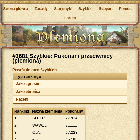
Strona główna
-
Zasady
-
Statystyki
-
Szybkie
-
Support
-
Pomoc
-
Forum
#3681 Szybkie: Pokonani przeciwnicy
(plemiona)
Powrót do rund Szybkich
Typ rankingu
Jako agresor
Jako obrońca
Razem
Ranking
Nazwa plemienia
Pokonany
1
SLEEP
27
.
914
2
WAWEL
21
.
111
3
CJA.
17
.
223
4
war
15
.
199