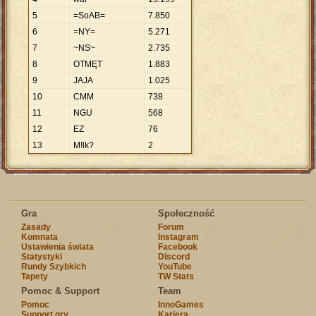
5
=SoAB=
7
.
850
6
=NY=
5
.
271
7
~NS~
2
.
735
8
OTMĘT
1
.
883
9
JAJA
1
.
025
10
CMM
738
11
NGU
568
12
EZ
76
13
M!lk?
2
Gra
Społeczność
Zasady
Forum
Komnata
Instagram
Ustawienia świata
Facebook
Statystyki
Discord
Rundy Szybkich
YouTube
Tapety
TW Stats
Pomoc & Support
Team
Pomoc
InnoGames
Support gry
Kariera