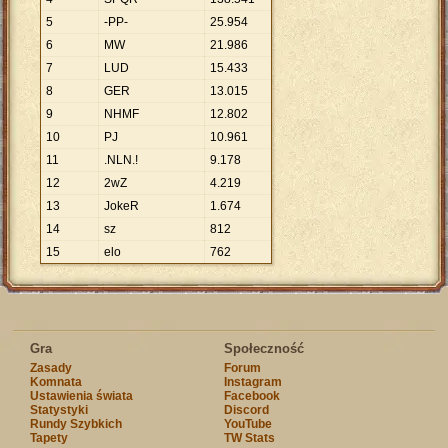
5
-PP-
25
.
954
6
MW
21
.
986
7
LUD
15
.
433
8
GER
13
.
015
9
NHMF
12
.
802
10
PJ
10
.
961
11
.NLN.!
9
.
178
12
2wZ
4
.
219
13
JokeR
1
.
674
14
sz
812
15
elo
762
Gra
Społeczność
Zasady
Forum
Komnata
Instagram
Ustawienia świata
Facebook
Statystyki
Discord
Rundy Szybkich
YouTube
Tapety
TW Stats