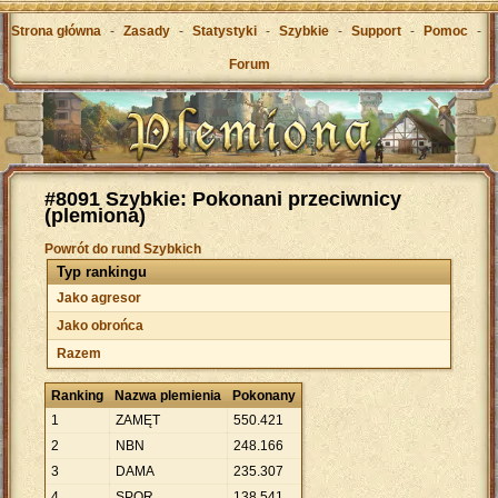
Strona główna
-
Zasady
-
Statystyki
-
Szybkie
-
Support
-
Pomoc
-
Forum
#8091 Szybkie: Pokonani przeciwnicy
(plemiona)
Powrót do rund Szybkich
Typ rankingu
Jako agresor
Jako obrońca
Razem
Ranking
Nazwa plemienia
Pokonany
1
ZAMĘT
550
.
421
2
NBN
248
.
166
3
DAMA
235
.
307
4
SPQR
138
.
541