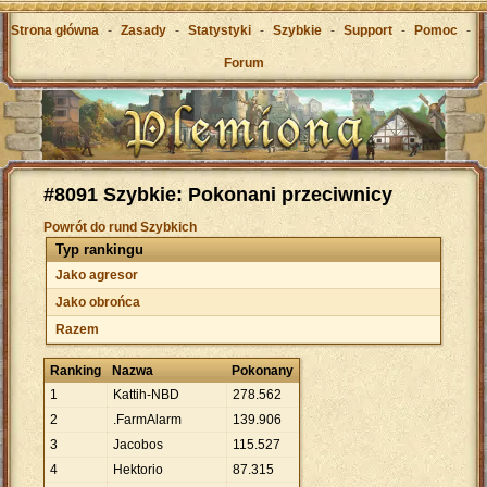
Strona główna
-
Zasady
-
Statystyki
-
Szybkie
-
Support
-
Pomoc
-
Forum
#8091 Szybkie: Pokonani przeciwnicy
Powrót do rund Szybkich
Typ rankingu
Jako agresor
Jako obrońca
Razem
Ranking
Nazwa
Pokonany
1
Kattih-NBD
278
.
562
2
.FarmAlarm
139
.
906
3
Jacobos
115
.
527
4
Hektorio
87
.
315