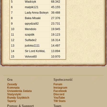
5
Wadrzyk
68
.
342
6
malpik121
45
.
155
7
Lady Anna Boleyn
39
.
488
8
Baka Misaki
27
.
376
9
qqrydza92
23
.
731
10
Mendolo
19
.
945
11
szajstik
19
.
123
12
Sulfade2
16
.
314
13
judoka1111
14
.
497
14
Sir Lord KoWaL
13
.
894
15
Volvos60
10
.
970
Gra
Społeczność
Zasady
Forum
Komnata
Instagram
Ustawienia świata
Facebook
Statystyki
Discord
Rundy Szybkich
YouTube
Tapety
TW Stats
Pomoc & Support
Team